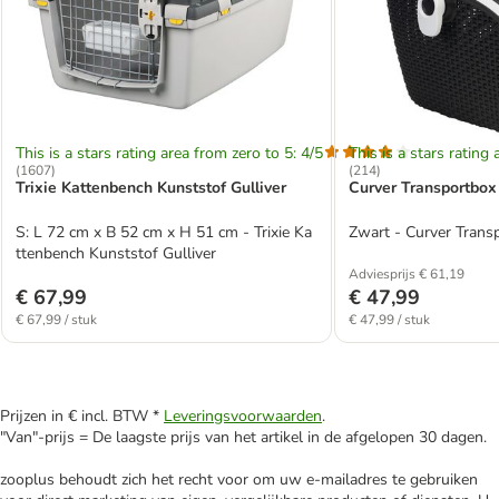
This is a stars rating area from zero to 5: 4/5
This is a stars rating 
(
1607
)
(
214
)
Trixie Kattenbench Kunststof Gulliver
Curver Transportbox
S: L 72 cm x B 52 cm x H 51 cm - Trixie Ka
Zwart - Curver Trans
ttenbench Kunststof Gulliver
Adviesprijs € 61,19
€ 67,99
€ 47,99
€ 67,99 / stuk
€ 47,99 / stuk
Prijzen in € incl. BTW *
Leveringsvoorwaarden
.
"Van"-prijs = De laagste prijs van het artikel in de afgelopen 30 dagen.
zooplus behoudt zich het recht voor om uw e-mailadres te gebruiken