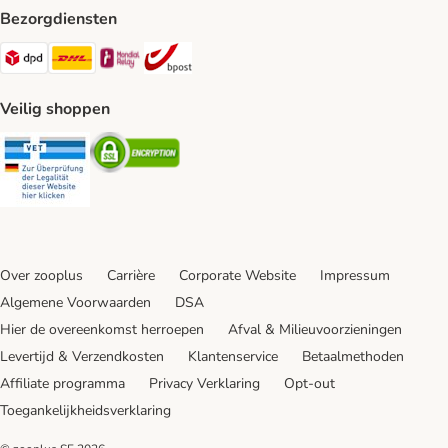
Bezorgdiensten
Dpd Shipping Method
DHL Shipping Method
Mondial Relay Shipping Method
bpost Shipping Method
Veilig shoppen
Security
Security
Over zooplus
Carrière
Corporate Website
Impressum
Algemene Voorwaarden
DSA
Hier de overeenkomst herroepen
Afval & Milieuvoorzieningen
Levertijd & Verzendkosten
Klantenservice
Betaalmethoden
Affiliate programma
Privacy Verklaring
Opt-out
Toegankelijkheidsverklaring