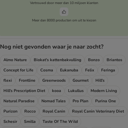
Vertrouwd door meer dan 10 miljoen klanten
Meer dan 8000 producten om uit te kiezen
Nog niet gevonden waar je naar zocht?
Almo Nature
Biokat's kattenbakvulling
Bonzo
Briantos
Concept for Life
Cosma
Eukanuba
Felix
Feringa
flexi
Frontline
Greenwoods
Gourmet
Hill's
Hill's Prescription Diet
kooa
Lukullus
Modern Living
Natural Paradise
Nomad Tales
Pro Plan
Purina One
Purizon
Rocco
Royal Canin
Royal Canin Veterinary Diet
Schesir
Smilla
Taste Of The Wild