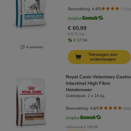
Beoordeling: 4.4/5
(
27
)
€ 60,99
€ 8,71 / kg
€ 57,94
4 varianten
Toevoegen aan
winkelwagen
Royal Canin Veterinary Gastro
Intestinal High Fibre
Hondenvoer
Dubbelpak: 2 x 14 kg
Beoordeling: 4.8/5
(
162
)
individueel
€ 195,98