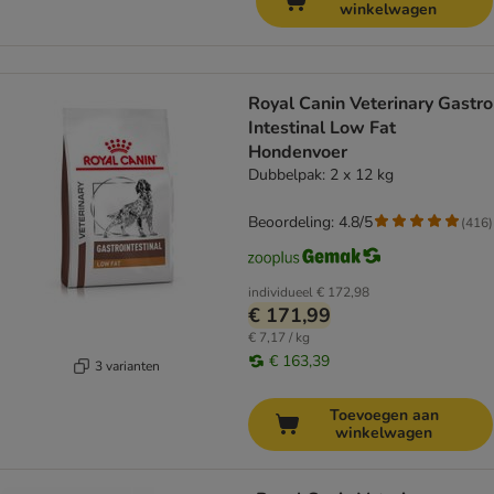
winkelwagen
Royal Canin Veterinary Gastro
Intestinal Low Fat
Hondenvoer
Dubbelpak: 2 x 12 kg
Beoordeling: 4.8/5
(
416
)
individueel
€ 172,98
€ 171,99
€ 7,17 / kg
€ 163,39
3 varianten
Toevoegen aan
winkelwagen