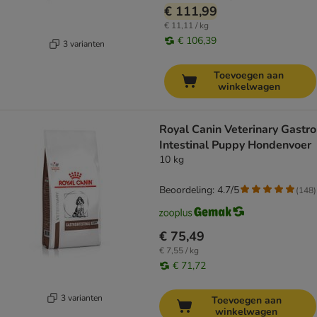
€ 111,99
€ 11,11 / kg
€ 106,39
3 varianten
Toevoegen aan
winkelwagen
Royal Canin Veterinary Gastro
Intestinal Puppy Hondenvoer
10 kg
Beoordeling: 4.7/5
(
148
)
€ 75,49
€ 7,55 / kg
€ 71,72
3 varianten
Toevoegen aan
winkelwagen