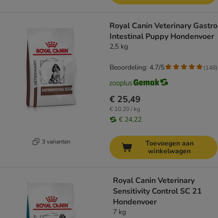
Royal Canin Veterinary Gastro
Intestinal Puppy Hondenvoer
2,5 kg
Beoordeling: 4.7/5
(
148
)
€ 25,49
€ 10,20 / kg
€ 24,22
3 varianten
Toevoegen aan
winkelwagen
Royal Canin Veterinary
Sensitivity Control SC 21
Hondenvoer
7 kg