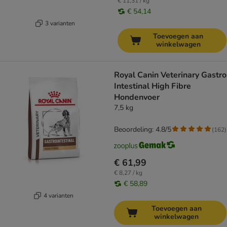
€ 11,31 / kg
€ 54,14
3 varianten
Toevoegen aan
winkelwagen
Royal Canin Veterinary Gastro
Intestinal High Fibre
Hondenvoer
7,5 kg
Beoordeling: 4.8/5
(
162
)
€ 61,99
€ 8,27 / kg
€ 58,89
4 varianten
Toevoegen aan
winkelwagen