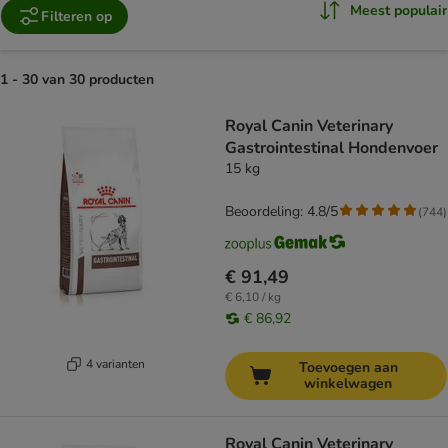
Meest populair
Filteren op
1 - 30 van 30 producten
product items have been changed
Royal Canin Veterinary
Gastrointestinal Hondenvoer
15 kg
Beoordeling: 4.8/5
(
744
)
€ 91,49
€ 6,10 / kg
€ 86,92
4 varianten
Toevoegen aan
winkelwagen
Royal Canin Veterinary