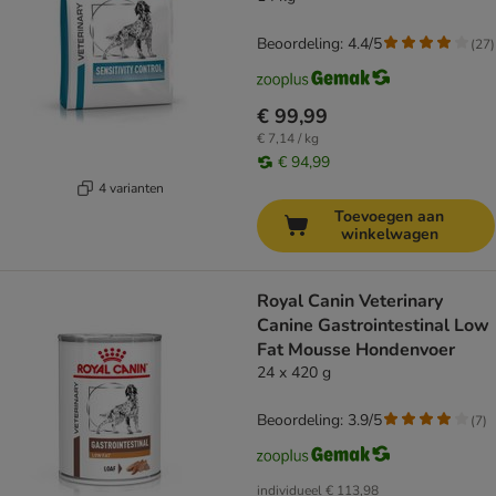
Beoordeling: 4.4/5
(
27
)
€ 99,99
€ 7,14 / kg
€ 94,99
4 varianten
Toevoegen aan
winkelwagen
Royal Canin Veterinary
Canine Gastrointestinal Low
Fat Mousse Hondenvoer
24 x 420 g
Beoordeling: 3.9/5
(
7
)
individueel
€ 113,98