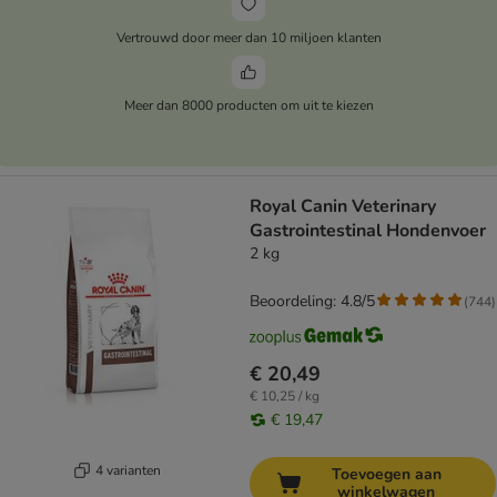
Vertrouwd door meer dan 10 miljoen klanten
Meer dan 8000 producten om uit te kiezen
Royal Canin Veterinary
Gastrointestinal Hondenvoer
2 kg
Beoordeling: 4.8/5
(
744
)
€ 20,49
€ 10,25 / kg
€ 19,47
4 varianten
Toevoegen aan
winkelwagen