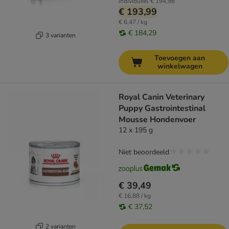
individueel
€ 194,98
€ 193,99
€ 6,47 / kg
€ 184,29
3 varianten
Toevoegen aan
winkelwagen
Royal Canin Veterinary
Puppy Gastrointestinal
Mousse Hondenvoer
12 x 195 g
Niet beoordeeld
€ 39,49
€ 16,88 / kg
€ 37,52
2 varianten