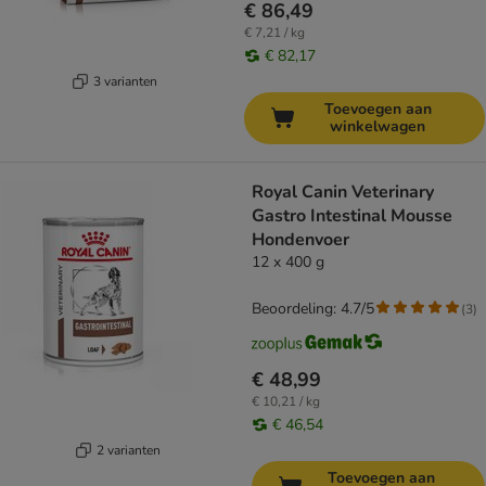
€ 86,49
€ 7,21 / kg
€ 82,17
3 varianten
Toevoegen aan
winkelwagen
Royal Canin Veterinary
Gastro Intestinal Mousse
Hondenvoer
12 x 400 g
Beoordeling: 4.7/5
(
3
)
€ 48,99
€ 10,21 / kg
€ 46,54
2 varianten
Toevoegen aan