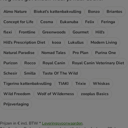
Almo Nature
Biokat's kattenbakvulling
Bonzo
Briantos
Concept for Life
Cosma
Eukanuba
Felix
Feringa
flexi
Frontline
Greenwoods
Gourmet
Hill's
Hill's Prescription Diet
kooa
Lukullus
Modern Living
Natural Paradise
Nomad Tales
Pro Plan
Purina One
Purizon
Rocco
Royal Canin
Royal Canin Veterinary Diet
Schesir
Smilla
Taste Of The Wild
Tigerino kattenbakvulling
TIAKI
Trixie
Whiskas
Wild Freedom
Wolf of Wilderness
zooplus Basics
Prijsverlaging
Prijzen in € incl. BTW *
Leveringsvoorwaarden
.