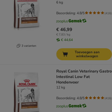
6 kg
Beoordeling: 4.8/5
(
416
)
€ 46,99
€ 7,83 / kg
€ 44,64
3 varianten
Toevoegen aan
winkelwagen
Royal Canin Veterinary Gastro
Intestinal Low Fat
Hondenvoer
12 kg
Beoordeling: 4.8/5
(
416
)