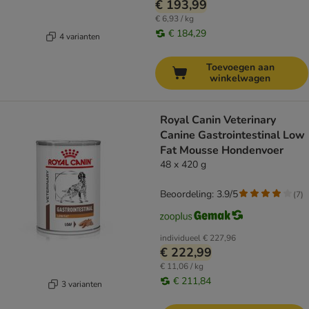
€ 193,99
€ 6,93 / kg
€ 184,29
4 varianten
Toevoegen aan
winkelwagen
Royal Canin Veterinary
Canine Gastrointestinal Low
Fat Mousse Hondenvoer
48 x 420 g
Beoordeling: 3.9/5
(
7
)
individueel
€ 227,96
€ 222,99
€ 11,06 / kg
€ 211,84
3 varianten