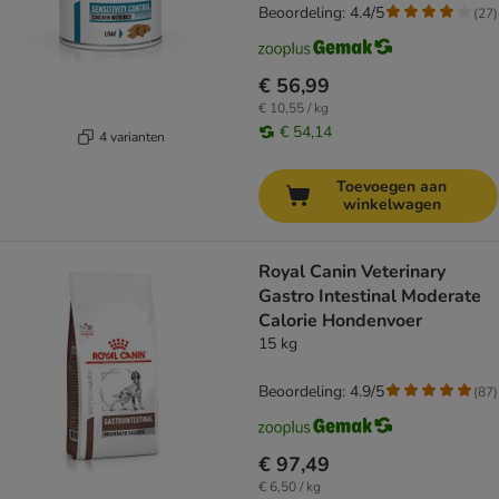
Beoordeling: 4.4/5
(
27
)
€ 56,99
€ 10,55 / kg
€ 54,14
4 varianten
Toevoegen aan
winkelwagen
Royal Canin Veterinary
Gastro Intestinal Moderate
Calorie Hondenvoer
15 kg
Beoordeling: 4.9/5
(
87
)
€ 97,49
€ 6,50 / kg