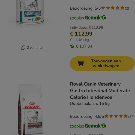
Beoordeling: 5/5
(
2
)
individueel
€ 113,98
€ 112,99
€ 11,48 / kg
€ 107,34
2 varianten
Toevoegen aan
winkelwagen
Royal Canin Veterinary
Gastro Intestinal Moderate
Calorie Hondenvoer
Dubbelpak: 2 x 15 kg
Beoordeling: 4.9/5
(
87
)