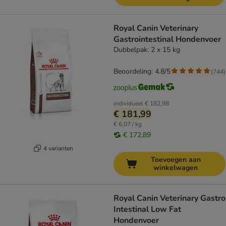
Royal Canin Veterinary
Gastrointestinal Hondenvoer
Dubbelpak: 2 x 15 kg
Beoordeling: 4.8/5
(
744
)
individueel
€ 182,98
€ 181,99
€ 6,07 / kg
€ 172,89
4 varianten
Toevoegen aan
winkelwagen
Royal Canin Veterinary Gastro
Intestinal Low Fat
Hondenvoer