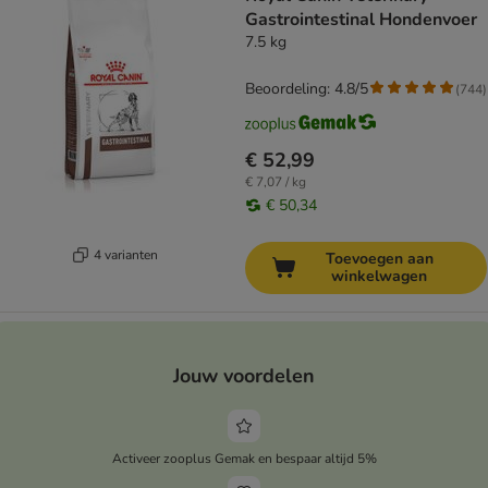
Gastrointestinal Hondenvoer
7.5 kg
Beoordeling: 4.8/5
(
744
)
€ 52,99
€ 7,07 / kg
€ 50,34
4 varianten
Toevoegen aan
winkelwagen
Jouw voordelen
Activeer zooplus Gemak en bespaar altijd 5%