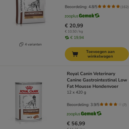
Beoordeling: 4.8/5
(
162
)
€ 20,99
€ 10,50 / kg
€ 19,94
4 varianten
Toevoegen aan
winkelwagen
Royal Canin Veterinary
Canine Gastrointestinal Low
Fat Mousse Hondenvoer
12 x 420 g
Beoordeling: 3.9/5
(
7
)
€ 56,99