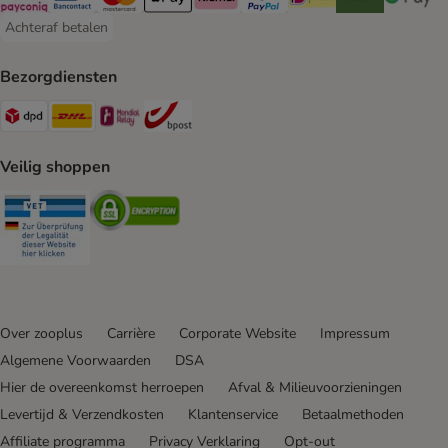
Payconiq Payment Method
Bancontact Payment Method
Mastercard Payment Method
Apple Pay Payment Method
Klarna Payment Method
PayPal Payment Method
iDeal Payment Method
Riverty Payment 
Google P
Achteraf betalen
Achteraf betalen Payment Method
Bezorgdiensten
Dpd Shipping Method
DHL Shipping Method
Mondial Relay Shipping Method
bpost Shipping Method
Veilig shoppen
Security
Security
Over zooplus
Carrière
Corporate Website
Impressum
Algemene Voorwaarden
DSA
Hier de overeenkomst herroepen
Afval & Milieuvoorzieningen
Levertijd & Verzendkosten
Klantenservice
Betaalmethoden
Affiliate programma
Privacy Verklaring
Opt-out