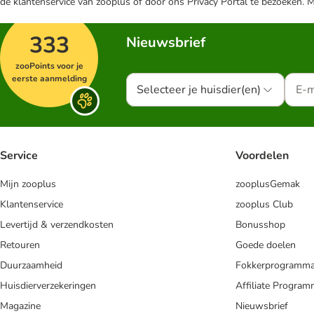
de klantenservice van zooplus of door ons Privacy Portal te bezoeken. 
333
Nieuwsbrief
zooPoints voor je
eerste aanmelding
Selecteer je huisdier(en)
Service
Voordelen
Mijn zooplus
zooplusGemak
Klantenservice
zooplus Club
Levertijd & verzendkosten
Bonusshop
Retouren
Goede doelen
Duurzaamheid
Fokkerprogramm
Huisdierverzekeringen
Affiliate Progra
Magazine
Nieuwsbrief