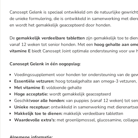
Canosept Gelenk is speciaal ontwikkeld om de natuurlijke gewricht
de unieke formulering, die is ontwikkeld in samenwerking met dier
en wordt het gemakkelijk geaccepteerd door honden.
De
gemakkelijk verdeelbare tabletten
zijn gemakkelijk toe te die
vanaf 12 weken tot senior honden. Met een
hoog gehalte aan ome
vitamine E
biedt Canosept Joint optimale ondersteuning voor uw 
Canosept Gelenk in één oogopslag:
Voedingssupplement voor honden ter ondersteuning van de gewri
Essentiële vetzuren:
hoog totaalgehalte aan omega-3 vetzuren
Met vitamine E:
voldoende gehalte
Hoge acceptatie:
wordt gemakkelijk geaccepteerd
Geschikt
voor alle honden:
van puppies (vanaf 12 weken) tot sen
Unieke receptuur:
ontwikkeld in samenwerking met dierenartse
Makkelijk toe te dienen:
makkelijk verdeelbare tabletten
Waardevolle extra's:
met groenlipmossel, glucosamine, collagee
Algemene informatie: