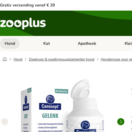
Gratis verzending vanaf € 29
Hond
Kat
Apotheek
Kle
Open categorie menu: Hond
Open categorie menu: Kat
Open 
Hond
Dieetvoer & voedingssupplementen hond
Hondenvoer voor ge