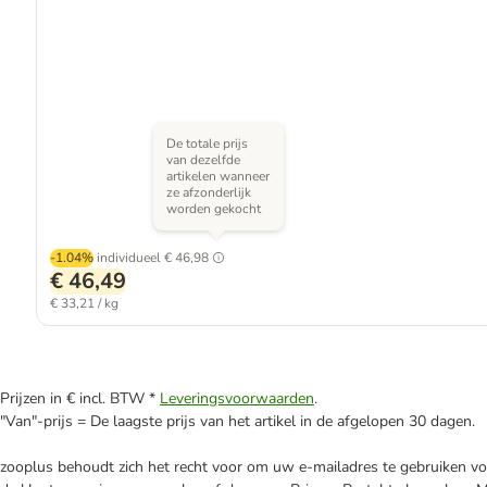
De totale prijs
van dezelfde
artikelen wanneer
ze afzonderlijk
worden gekocht
-1.04%
individueel
€ 46,98
€ 46,49
€ 33,21 / kg
Prijzen in € incl. BTW *
Leveringsvoorwaarden
.
"Van"-prijs = De laagste prijs van het artikel in de afgelopen 30 dagen.
zooplus behoudt zich het recht voor om uw e-mailadres te gebruiken voo