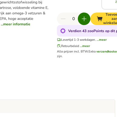
gewrichtsstofwisseling bij
artrose, voldoende vitamine E,
rijk aan omega-3 vetzuren &
Toevo
EPA, hoge acceptatie
aa
winkel
...meer informatie
Verdien 43 zooPoints op dit 
Levertijd 1-3 werkdagen.
...meer
Retourbeleid
...meer
Alle prijzen incl. BTW.
Extra
verzendkoste
zijn.