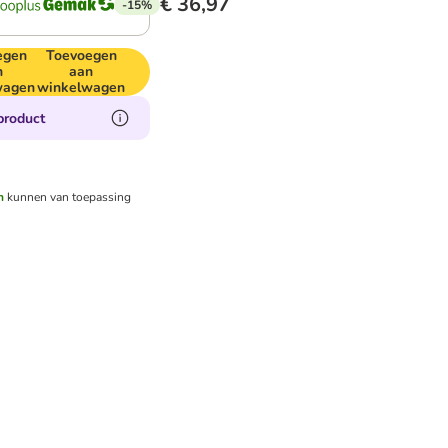
€ 36,97
-15%
egen
Toevoegen
n
aan
wagen
winkelwagen
product
n
kunnen van toepassing