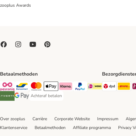
zooplus Awards
Betaalmethoden
Bezorgdienste
Dpd Shipp
DH
Payconiq Payment Method
Bancontact Payment Method
Mastercard Payment Method
Apple Pay Payment Method
Klarna Payment Method
PayPal Payment Method
iDeal Payment Method
Achteraf betalen
Achteraf betalen Payment Method
Riverty Payment Method
Google Pay Payment Method
Over zooplus
Carrière
Corporate Website
Impressum
Alge
Klantenservice
Betaalmethoden
Affiliate programma
Privacy V