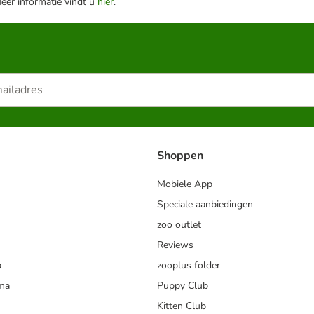
Meer informatie vindt u
hier
.
Shoppen
Mobiele App
Speciale aanbiedingen
zoo outlet
Reviews
a
zooplus folder
mma
Puppy Club
Kitten Club