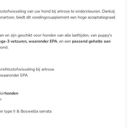
sstofwisseling van uw hond bij artrose te ondersteunen. Dankzij
enartsen, biedt dit voedingssupplement een hoge acceptatiegraad
nen en zijn geschikt voor honden van alle leeftijden, van puppy's
ga-3 vetzuren, waaronder EPA
, en een
passend gehalte aan
hond.
chtsstofwisseling bij artrose
, waaronder EPA
ior
honden
n
n type II & Boswellia serrata