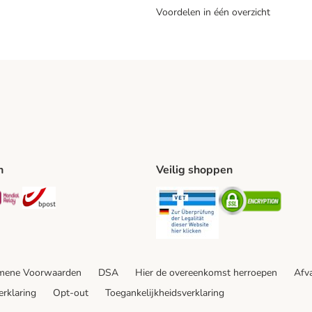
Voordelen in één overzicht
n
Veilig shoppen
ing Method
L Shipping Method
Mondial Relay Shipping Method
bpost Shipping Method
Security
Securit
mene Voorwaarden
DSA
Hier de overeenkomst herroepen
Afva
erklaring
Opt-out
Toegankelijkheidsverklaring