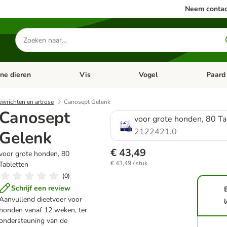
Neem contac
Zoeken
naar
producten
ine dieren
Vis
Vogel
Paard
categorie menu: Apotheek
Open categorie menu: Kleine dieren
Open categorie menu: Vis
Open cat
wrichten en artrose
Canosept Gelenk
Canosept
voor grote honden, 80 Ta
2122421.0
Gelenk
€ 43,49
voor grote honden, 80
€ 43,49 / stuk
Tabletten
(
0
)
Schrijf een review
Aanvullend dieetvoer voor
honden vanaf 12 weken, ter
ondersteuning van de