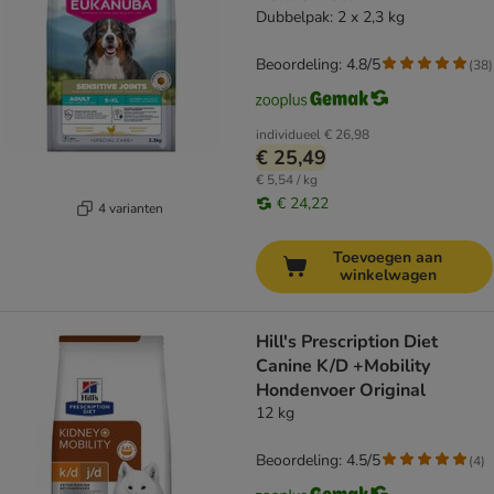
Dubbelpak: 2 x 2,3 kg
Beoordeling: 4.8/5
(
38
)
individueel
€ 26,98
€ 25,49
€ 5,54 / kg
€ 24,22
4 varianten
Toevoegen aan
winkelwagen
Hill's Prescription Diet
Canine K/D +Mobility
Hondenvoer Original
12 kg
Beoordeling: 4.5/5
(
4
)