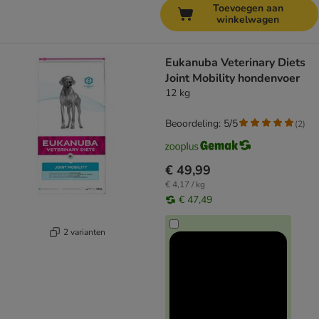
Toevoegen aan
winkelwagen
Eukanuba Veterinary Diets
Joint Mobility hondenvoer
12 kg
Beoordeling: 5/5
(
2
)
€ 49,99
€ 4,17 / kg
€ 47,49
2 varianten