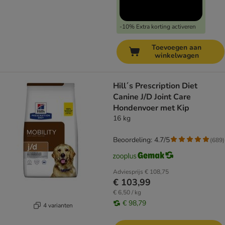
-10% Extra korting activeren
Toevoegen aan
winkelwagen
Hill´s Prescription Diet
Canine J/D Joint Care
Hondenvoer met Kip
16 kg
Beoordeling: 4.7/5
(
689
)
Adviesprijs
€ 108,75
€ 103,99
€ 6,50 / kg
€ 98,79
4 varianten