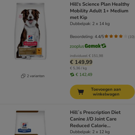
Hill's Science Plan Healthy
Mobility Adult 1+ Medium
met Kip
Dubbelpak: 2 x 14 kg
Beoordeling: 4.4/5
(
10
)
individueel
€ 151,98
€ 149,99
€ 5,36 / kg
€ 142,49
2 varianten
Toevoegen aan
winkelwagen
Hill´s Prescription Diet
Canine J/D Joint Care
Reduced Calorie
Hondenvoer met Kip
Dubbelpak: 2 x 12 kg