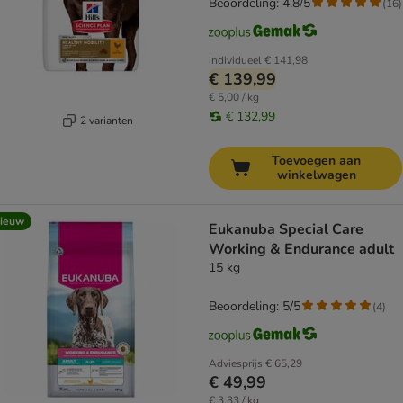
Beoordeling: 4.8/5
(
16
)
individueel
€ 141,98
€ 139,99
€ 5,00 / kg
€ 132,99
2 varianten
Toevoegen aan
winkelwagen
ieuw
Eukanuba Special Care
Working & Endurance adult
15 kg
Beoordeling: 5/5
(
4
)
Adviesprijs
€ 65,29
€ 49,99
€ 3,33 / kg