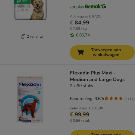
Adviesprijs
€ 87,95
€ 84,99
€ 7,08 / kg
€ 80,74
2 varianten
Toevoegen aan
winkelwagen
Flexadin Plus Maxi -
Medium and Large Dogs
2 x 90 stuks
Beoordeling: 3.6/5
(
14
)
individueel
€ 101,98
€ 99,99
€ 0,56 / stuk
Toevoegen aan