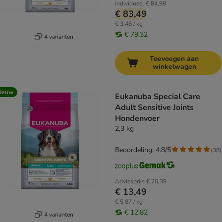
individueel
€ 84,98
€ 83,49
€ 3,48 / kg
€ 79,32
4 varianten
Toevoegen aan
winkelwagen
ieuw
Eukanuba Special Care
Adult Sensitive Joints
Hondenvoer
2,3 kg
Beoordeling: 4.8/5
(
38
)
Adviesprijs
€ 20,39
€ 13,49
€ 5,87 / kg
€ 12,82
4 varianten