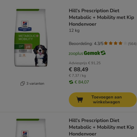
product items have been changed
Hill's Prescription Diet
Metabolic + Mobility met Kip
Hondenvoer
12 kg
Beoordeling: 4.3/5
(
564
)
Adviesprijs
€ 91,25
€ 88,49
€ 7,37 / kg
€ 84,07
3 varianten
Toevoegen aan
winkelwagen
Hill's Prescription Diet
Metabolic + Mobility met Kip
Hondenvoer