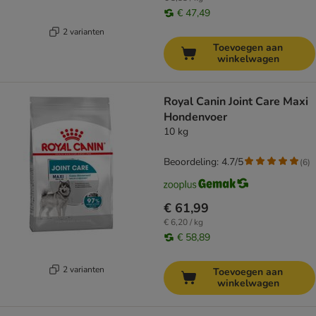
€ 47,49
2 varianten
Toevoegen aan
winkelwagen
Royal Canin Joint Care Maxi
Hondenvoer
10 kg
Beoordeling: 4.7/5
(
6
)
€ 61,99
€ 6,20 / kg
€ 58,89
2 varianten
Toevoegen aan
winkelwagen