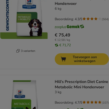
Hondenvoer
6 kg
Beoordeling: 4.3/5
(
564
)
€ 75,49
€ 12,58 / kg
€ 71,72
3 varianten
Toevoegen aan
winkelwagen
Hill's Prescription Diet Canine
Metabolic Mini Hondenvoer
3 kg
Beoordeling: 4.7/5
(
107
)