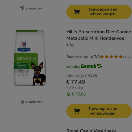
2 varianten
Toevoegen aan
winkelwagen
Hill's Prescription Diet Canine
Metabolic Mini Hondenvoer
9 kg
Beoordeling: 4.7/5
(
107
)
Adviesprijs
€ 83,25
€ 77,49
€ 8,61 / kg
€ 73,62
4 varianten
Toevoegen aan
winkelwagen
Royal Canin Veterinary