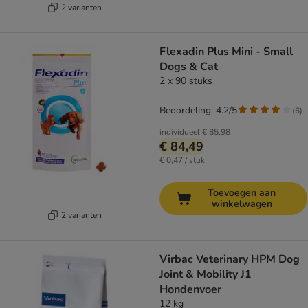
2 varianten
Flexadin Plus Mini - Small
Dogs & Cat
2 x 90 stuks
Beoordeling: 4.2/5
(
6
)
individueel
€ 85,98
€ 84,49
€ 0,47 / stuk
Toevoegen aan
winkelwagen
2 varianten
Virbac Veterinary HPM Dog
Joint & Mobility J1
Hondenvoer
12 kg