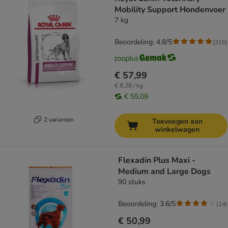
Mobility Support Hondenvoer
7 kg
Beoordeling: 4.8/5
(
316
)
€ 57,99
€ 8,28 / kg
€ 55,09
2 varianten
Toevoegen aan
winkelwagen
Flexadin Plus Maxi -
Medium and Large Dogs
90 stuks
Beoordeling: 3.6/5
(
14
)
€ 50,99