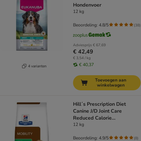
Hondenvoer
12 kg
Beoordeling: 4.8/5
(
38
)
Adviesprijs
€ 67,69
€ 42,49
€ 3,54 / kg
€ 40,37
4 varianten
Toevoegen aan
winkelwagen
Hill´s Prescription Diet
Canine J/D Joint Care
Reduced Calorie
Hondenvoer met Kip
12 kg
Beoordeling: 4.9/5
(
8
)