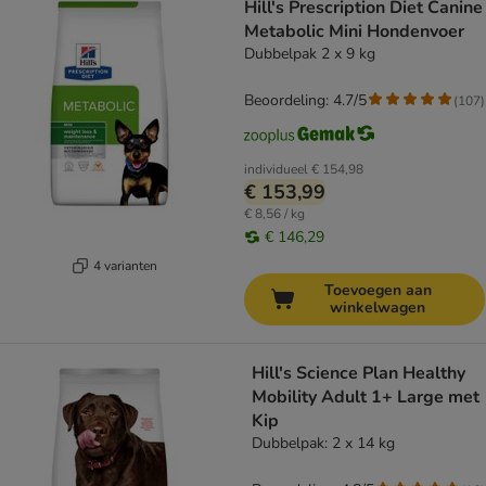
Hill's Prescription Diet Canine
Metabolic Mini Hondenvoer
Dubbelpak 2 x 9 kg
Beoordeling: 4.7/5
(
107
)
individueel
€ 154,98
€ 153,99
€ 8,56 / kg
€ 146,29
4 varianten
Toevoegen aan
winkelwagen
Hill's Science Plan Healthy
Mobility Adult 1+ Large met
Kip
Dubbelpak: 2 x 14 kg