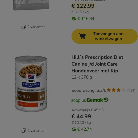
€ 122,99
€ 6,15 / kg
€ 116,84
2 varianten
Toevoegen aan
winkelwagen
Hill´s Prescription Diet
Canine j/d Joint Care
Hondenvoer met Kip
12 x 370 g
Beoordeling: 3.3/5
(
4
)
Adviesprijs
€ 45,95
€ 44,99
€ 10,13 / kg
€ 42,74
2 varianten