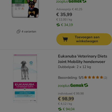
Adviesprijs
€ 40,25
€ 35,99
€ 12,00 / kg
€ 34,19
4 varianten
Toevoegen aan
winkelwagen
Eukanuba Veterinary Diets
Joint Mobility hondenvoer
Dubbelpak: 2 x 12 kg
Beoordeling: 5/5
(
2
)
individueel
€ 99,98
€ 98,99
€ 4,12 / kg
€ 94,04