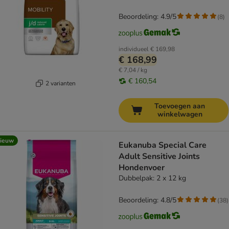
Beoordeling: 4.9/5
(
8
)
individueel
€ 169,98
€ 168,99
€ 7,04 / kg
€ 160,54
2 varianten
Toevoegen aan
winkelwagen
ieuw
Eukanuba Special Care
Adult Sensitive Joints
Hondenvoer
Dubbelpak: 2 x 12 kg
Beoordeling: 4.8/5
(
38
)