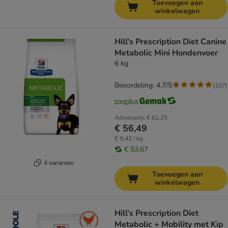
Toevoegen aan
winkelwagen
Hill's Prescription Diet Canine
Metabolic Mini Hondenvoer
6 kg
Beoordeling: 4.7/5
(
107
)
Adviesprijs
€ 61,25
€ 56,49
€ 9,42 / kg
€ 53,67
4 varianten
Toevoegen aan
winkelwagen
Hill's Prescription Diet
Metabolic + Mobility met Kip