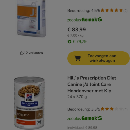
Beoordeling: 4.5/5
(
2
)
€ 83,99
€ 7,00 / kg
€ 79,79
2 varianten
Toevoegen aan
winkelwagen
Hill´s Prescription Diet
Canine j/d Joint Care
Hondenvoer met Kip
24 x 370 g
Beoordeling: 3.3/5
(
4
)
individueel
€ 89,98