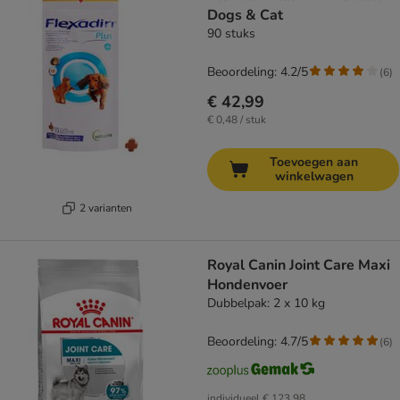
Dogs & Cat
90 stuks
Beoordeling: 4.2/5
(
6
)
€ 42,99
€ 0,48 / stuk
Toevoegen aan
winkelwagen
2 varianten
Royal Canin Joint Care Maxi
Hondenvoer
Dubbelpak: 2 x 10 kg
Beoordeling: 4.7/5
(
6
)
individueel
€ 123,98