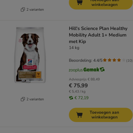
winkelwagen
2 varianten
Hill's Science Plan Healthy
Mobility Adult 1+ Medium
met Kip
14 kg
Beoordeling: 4.4/5
(
10
)
Adviesprijs
€ 88,49
€ 75,99
€ 5,43 / kg
€ 72,19
2 varianten
Toevoegen aan
winkelwagen