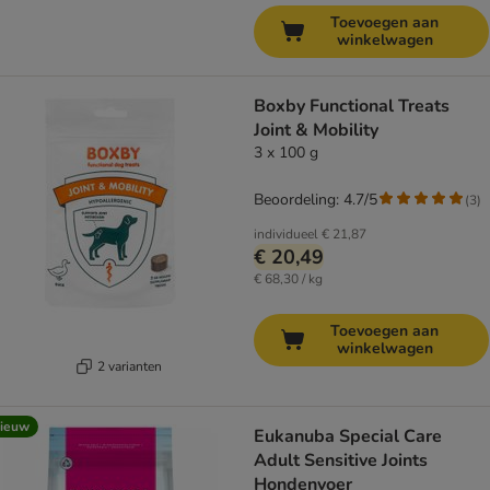
Toevoegen aan
winkelwagen
Boxby Functional Treats
Joint & Mobility
3 x 100 g
Beoordeling: 4.7/5
(
3
)
individueel
€ 21,87
€ 20,49
€ 68,30 / kg
Toevoegen aan
winkelwagen
2 varianten
ieuw
Eukanuba Special Care
Adult Sensitive Joints
Hondenvoer