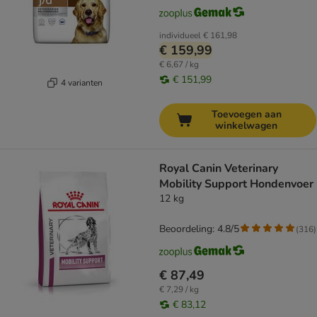
individueel
€ 161,98
€ 159,99
€ 6,67 / kg
€ 151,99
4 varianten
Toevoegen aan
winkelwagen
Royal Canin Veterinary
Mobility Support Hondenvoer
12 kg
Beoordeling: 4.8/5
(
316
)
€ 87,49
€ 7,29 / kg
€ 83,12