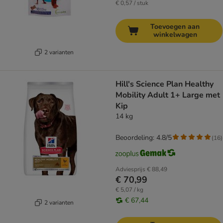
€ 0,57 / stuk
Toevoegen aan
winkelwagen
2 varianten
Hill's Science Plan Healthy
Mobility Adult 1+ Large met
Kip
14 kg
Beoordeling: 4.8/5
(
16
)
Adviesprijs
€ 88,49
€ 70,99
€ 5,07 / kg
€ 67,44
2 varianten