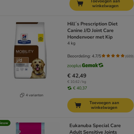
Toevoegen aan
winkelwagen
Hill´s Prescription Diet
Canine J/D Joint Care
Hondenvoer met Kip
4 kg
Beoordeling: 4.7/5
(
689
)
€ 42,49
€ 10,62 / kg
€ 40,37
4 varianten
Toevoegen aan
winkelwagen
ieuw
Eukanuba Special Care
Adult Sensitive Joints