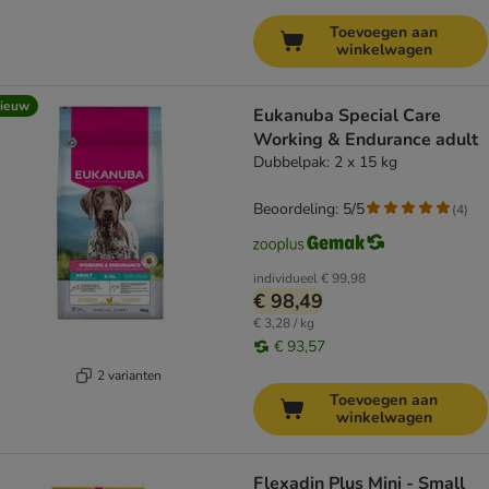
Toevoegen aan
winkelwagen
ieuw
Eukanuba Special Care
Working & Endurance adult
Dubbelpak: 2 x 15 kg
Beoordeling: 5/5
(
4
)
individueel
€ 99,98
€ 98,49
€ 3,28 / kg
€ 93,57
2 varianten
Toevoegen aan
winkelwagen
Flexadin Plus Mini - Small