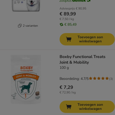
Adviesprijs
€ 90,95
€ 89,99
€ 7,50 / kg
€ 85,49
2 varianten
Toevoegen aan
winkelwagen
Boxby Functional Treats
Joint & Mobility
100 g
Beoordeling: 4.7/5
(
3
)
€ 7,29
€ 72,90 / kg
Toevoegen aan
winkelwagen