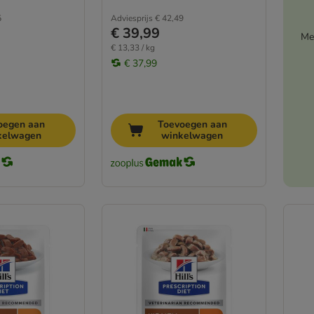
5
Adviesprijs
€ 42,49
€ 39,99
Me
€ 13,33 / kg
€ 37,99
oegen aan
Toevoegen aan
kelwagen
winkelwagen