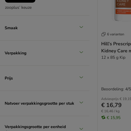
zooplus’ keuze
Smaak
6 varianten
Hill’s Prescri
Kidney Care 
Verpakking
12 x 85 g Kip
Prijs
Beoordeling: 4/5
Adviesprijs
€ 19,1
Natvoer verpakkingsgrootte per stuk
€ 16,79
€ 16,46 / kg
€ 15,95
Verpakkingsgrootte per eenheid