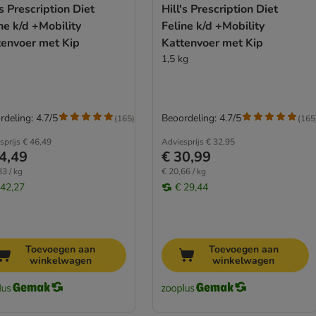
's Prescription Diet
Hill's Prescription Diet
ne k/d +Mobility
Feline k/d +Mobility
tenvoer met Kip
Kattenvoer met Kip
1,5 kg
rdeling: 4.7/5
Beoordeling: 4.7/5
(
165
)
(
165
sprijs
€ 46,49
Adviesprijs
€ 32,95
4,49
€ 30,99
83 / kg
€ 20,66 / kg
 42,27
€ 29,44
Toevoegen aan
Toevoegen aan
winkelwagen
winkelwagen