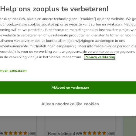
Help ons zooplus te verbeteren!
ruiken cookies, pixels en andere technologieën (“cookies”) op onze website. We g
ut noodzakelijke cookies zodat je op onze website kunt surfen en winkelen. Met jo
mming willen we prestatie-, functionele en marketingcookies inschakelen om jouw e
e website te verbeteren en om je relevante producten en diensten te tonen en voor h
aliseren van advertenties. Je kunt te allen tijde wijzigingen aanbrengen in ons
yvoorkeurencentrum (“Instellingen aanpassen”). Meer informatie over de persoon di
woordelijk is voor de verwerking van uw gegevens, de verwerkte persoonsgegevens 
an de verwerking vind je in het Voorkeurencentrum.
Privacy verklaring
lingen aanpassen
7 varianten
A
ption Diet k/d
Hill's Prescription Diet k/d
Akkoord en verdergaan
Kattenvoer met
Kidney Care Kattenvoer met
Kip
Alleen noodzakelijke cookies
3 kg
Ve
/5
Beoordeling: 4.6/5
(
466
)
(
466
)