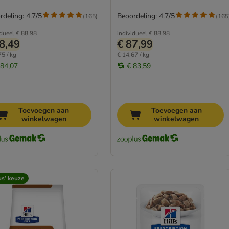
rdeling: 4.7/5
Beoordeling: 4.7/5
(
165
)
(
165
idueel
€ 88,98
individueel
€ 88,98
8,49
€ 87,99
75 / kg
€ 14,67 / kg
 84,07
€ 83,59
Toevoegen aan
Toevoegen aan
winkelwagen
winkelwagen
us’ keuze