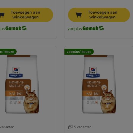
Toevoegen aan
Toevoegen aan
winkelwagen
winkelwagen
us’ keuze
zooplus’ keuze
varianten
5 varianten