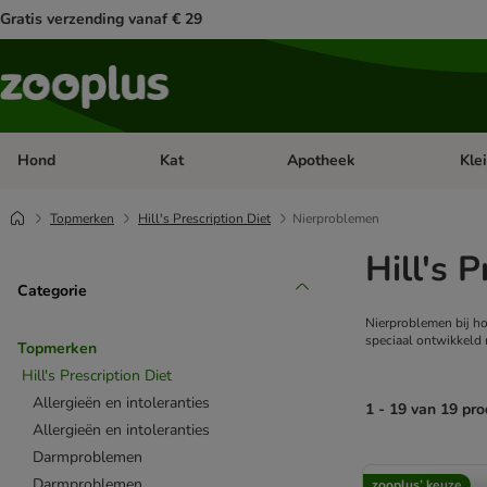
Gratis verzending vanaf € 29
Hond
Kat
Apotheek
Kle
Open categorie menu: Hond
Open categorie menu: Kat
Open 
Topmerken
Hill's Prescription Diet
Nierproblemen
Hill's 
Categorie
Nierproblemen bij h
speciaal ontwikkeld 
Topmerken
Hill's Prescription Diet
Allergieën en intoleranties
1 - 19 van 19 pr
Allergieën en intoleranties
Darmproblemen
product items ha
Darmproblemen
zooplus’ keuze