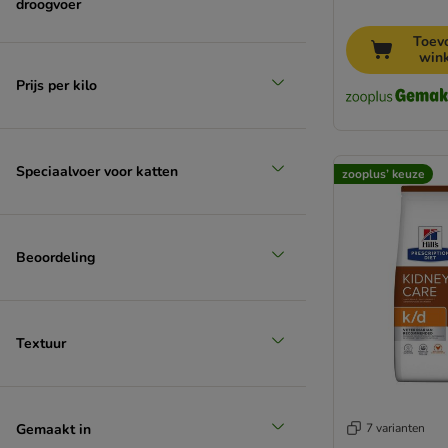
droogvoer
Toev
win
Prijs per kilo
Speciaalvoer voor katten
zooplus’ keuze
Beoordeling
Textuur
Gemaakt in
7 varianten