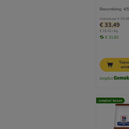
Beoordeling: 4/5
individueel
€ 33,5
€ 33,49
€ 16,42 / kg
€ 31,82
Toev
win
zooplus’ keuze