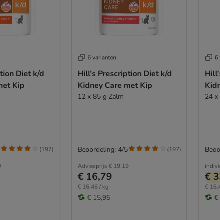
6 varianten
6 
ption Diet k/d
Hill’s Prescription Diet k/d
Hill
met Kip
Kidney Care met Kip
Kid
12 x 85 g Zalm
24 x
Beoordeling: 4/5
Beoo
(
197
)
(
197
)
9
Adviesprijs
€ 19,19
indiv
€ 16,79
€ 3
€ 16,46 / kg
€ 16,
€ 15,95
€