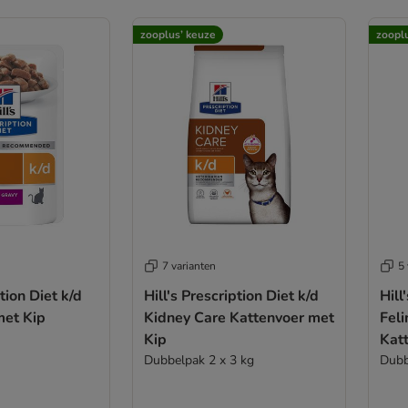
zooplus’ keuze
zoopl
7 varianten
5 
ption Diet k/d
Hill's Prescription Diet k/d
Hill
met Kip
Kidney Care Kattenvoer met
Feli
Kip
Kat
Dubbelpak 2 x 3 kg
Dubb