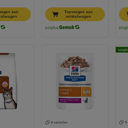
oegen aan
Toevoegen aan
kelwagen
winkelwagen
zoopl
6 varianten
5 