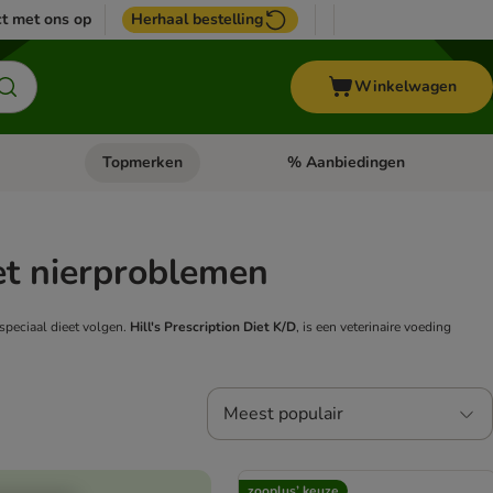
t met ons op
Herhaal bestelling
Winkelwagen
Topmerken
% Aanbiedingen
egorie menu: Vogel
Open categorie menu: Paard
Open categorie menu: Topmerke
met nierproblemen
peciaal dieet volgen.
Hill's Prescription Diet K/D
, is een veterinaire voeding
Meest populair
zooplus’ keuze