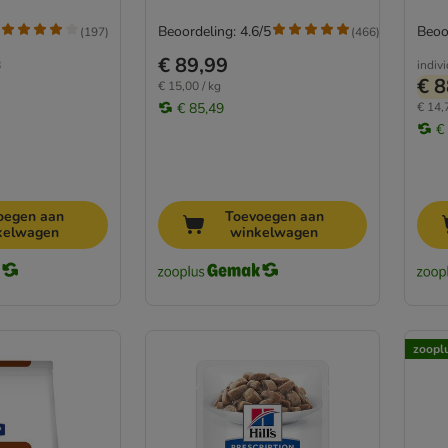
Beoordeling: 4.6/5
Beoo
(
197
)
(
466
)
€ 89,99
8
indiv
€ 8
€ 15,00 / kg
€ 85,49
€ 14,
€
oegen aan
Toevoegen aan
kelwagen
winkelwagen
zoopl