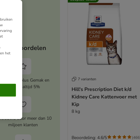
ebruiken
uw
rvaring
et
Jouw voordelen
e
en het
7 varianten
ctiveer zooplus Gemak en
bespaar altijd 5%
Hill's Prescription Diet k/d
Kidney Care Kattenvoer met
Kip
8 kg
rtrouwd door meer dan 10
miljoen klanten
Beoordeling: 4.6/5
(
466