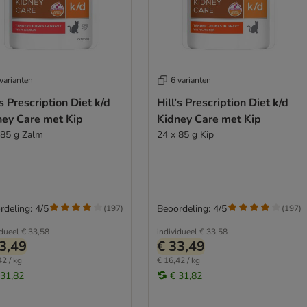
varianten
6 varianten
’s Prescription Diet k/d
Hill’s Prescription Diet k/d
ney Care met Kip
Kidney Care met Kip
 85 g Zalm
24 x 85 g Kip
rdeling: 4/5
Beoordeling: 4/5
(
197
)
(
197
)
idueel
€ 33,58
individueel
€ 33,58
3,49
€ 33,49
42 / kg
€ 16,42 / kg
 31,82
€ 31,82