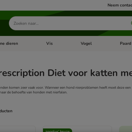
Neem contac
Zoeken
naar
producten
ine dieren
Vis
Vogel
Paard
categorie menu: Apotheek
Open categorie menu: Kleine dieren
Open categorie menu: Vis
Open cat
Prescription Diet voor katten 
onden komen zeer vaak voor. Wanneer een hond nierproblemen heeft moet deze een s
naar de behoefte van honden met nierfalen.
oducten
ve been changed
zooplus’ keuze