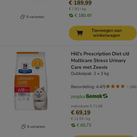
€ 189,99
€ 7,92 / kg
€ 180,49
9 varianten
Toevoegen aan
winkelwagen
Hill's Prescription Diet c/d
Multicare Stress Urinary
Care met Zeevis
Dubbelpak: 2 x 3 kg
Beoordeling: 4.4/5
(
66
)
individueel
€ 71,98
€ 69,19
€ 11,53 / kg
€ 65,73
6 varianten