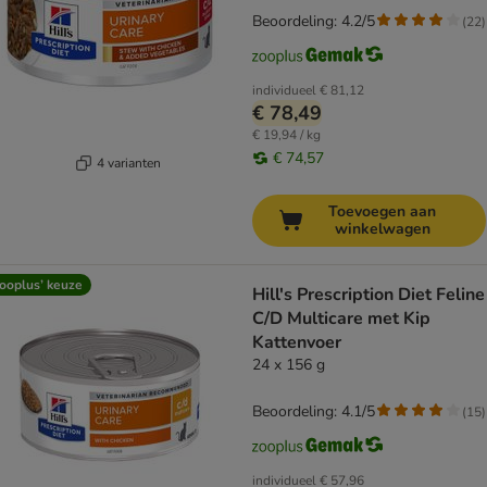
Beoordeling: 4.2/5
(
22
)
individueel
€ 81,12
€ 78,49
€ 19,94 / kg
€ 74,57
4 varianten
Toevoegen aan
winkelwagen
ooplus’ keuze
Hill's Prescription Diet Feline
C/D Multicare met Kip
Kattenvoer
24 x 156 g
Beoordeling: 4.1/5
(
15
)
individueel
€ 57,96