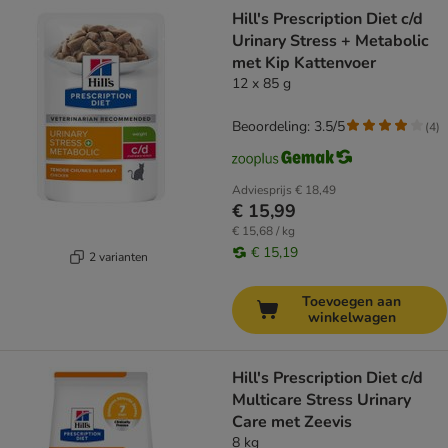
product items have been changed
Hill's Prescription Diet c/d
Urinary Stress + Metabolic
met Kip Kattenvoer
12 x 85 g
Beoordeling: 3.5/5
(
4
)
Adviesprijs
€ 18,49
€ 15,99
€ 15,68 / kg
€ 15,19
2 varianten
Toevoegen aan
winkelwagen
Hill's Prescription Diet c/d
Multicare Stress Urinary
Care met Zeevis
8 kg