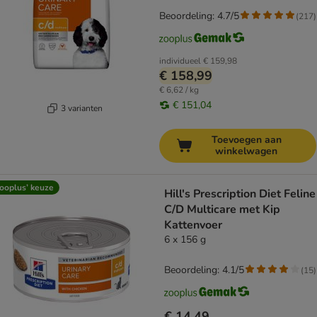
Beoordeling: 4.7/5
(
217
)
individueel
€ 159,98
€ 158,99
€ 6,62 / kg
€ 151,04
3 varianten
Toevoegen aan
winkelwagen
ooplus’ keuze
Hill's Prescription Diet Feline
C/D Multicare met Kip
Kattenvoer
6 x 156 g
Beoordeling: 4.1/5
(
15
)
€ 14,49