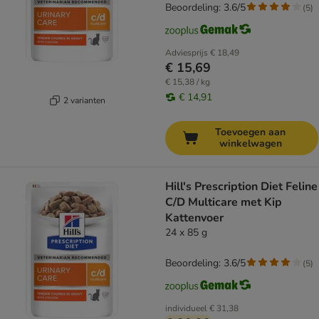
Beoordeling: 3.6/5
(
5
)
Adviesprijs
€ 18,49
€ 15,69
€ 15,38 / kg
€ 14,91
2 varianten
Toevoegen aan
winkelwagen
Hill's Prescription Diet Feline
C/D Multicare met Kip
Kattenvoer
24 x 85 g
Beoordeling: 3.6/5
(
5
)
individueel
€ 31,38