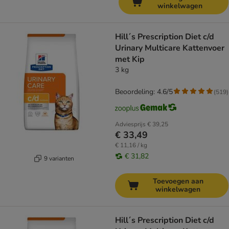
winkelwagen
Hill´s Prescription Diet c/d
Urinary Multicare Kattenvoer
met Kip
3 kg
Beoordeling: 4.6/5
(
519
)
Adviesprijs
€ 39,25
€ 33,49
€ 11,16 / kg
€ 31,82
9 varianten
Toevoegen aan
winkelwagen
Hill´s Prescription Diet c/d