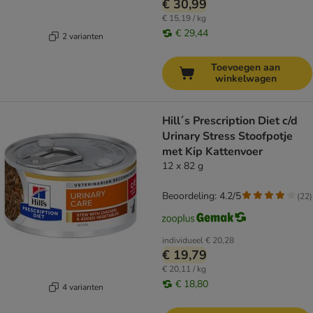
€ 30,99
€ 15,19 / kg
€ 29,44
2 varianten
Toevoegen aan
winkelwagen
Hill´s Prescription Diet c/d
Urinary Stress Stoofpotje
met Kip Kattenvoer
12 x 82 g
Beoordeling: 4.2/5
(
22
)
individueel
€ 20,28
€ 19,79
€ 20,11 / kg
€ 18,80
4 varianten