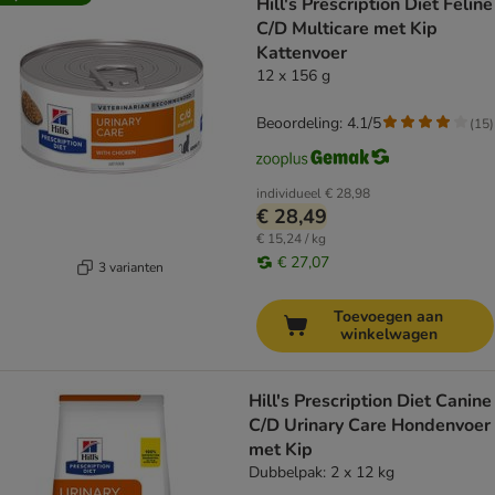
Hill's Prescription Diet Feline
C/D Multicare met Kip
Kattenvoer
12 x 156 g
Beoordeling: 4.1/5
(
15
)
individueel
€ 28,98
€ 28,49
€ 15,24 / kg
€ 27,07
3 varianten
Toevoegen aan
winkelwagen
Hill's Prescription Diet Canine
C/D Urinary Care Hondenvoer
met Kip
Dubbelpak: 2 x 12 kg