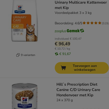
Urinary Multicare Kattenvoer
met Kip
Voordeelpakket 3 x 3 kg
Beoordeling: 4.6/5
(
519
)
individueel
€ 100,47
€ 96,49
€ 10,72 / kg
€ 91,67
9 varianten
Toevoegen aan
winkelwagen
Hill´s Prescription Diet
Canine C/D Urinary Care
Hondenvoer met Kip
24 x 370 g