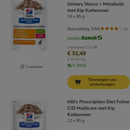
Urinary Stress + Metabolic
met Kip Kattenvoer
24 x 85 g
Beoordeling: 3.5/5
(
4
)
individueel
€ 31,98
€ 31,49
€ 15,44 / kg
€ 29,92
2 varianten
Toevoegen aan
winkelwagen
Hill's Prescription Diet Feline
C/D Multicare met Kip
Kattenvoer
12 x 85 g