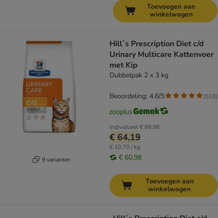
Toevoegen aan
winkelwagen
Hill´s Prescription Diet c/d
Urinary Multicare Kattenvoer
met Kip
Dubbelpak 2 x 3 kg
Beoordeling: 4.6/5
(
519
)
individueel
€ 66,98
€ 64,19
€ 10,70 / kg
€ 60,98
9 varianten
Toevoegen aan
winkelwagen