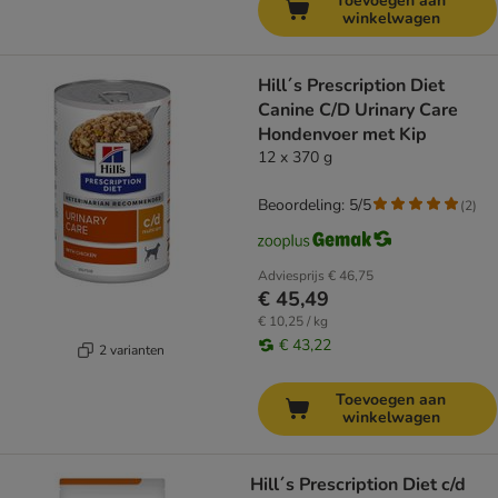
Toevoegen aan
winkelwagen
Hill´s Prescription Diet
Canine C/D Urinary Care
Hondenvoer met Kip
12 x 370 g
Beoordeling: 5/5
(
2
)
Adviesprijs
€ 46,75
€ 45,49
€ 10,25 / kg
€ 43,22
2 varianten
Toevoegen aan
winkelwagen
Hill´s Prescription Diet c/d