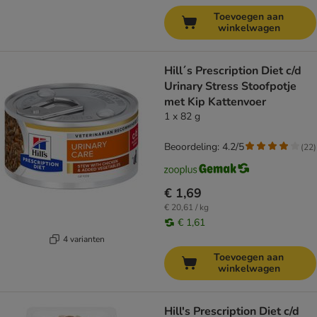
Toevoegen aan
winkelwagen
Hill´s Prescription Diet c/d
Urinary Stress Stoofpotje
met Kip Kattenvoer
1 x 82 g
Beoordeling: 4.2/5
(
22
)
€ 1,69
€ 20,61 / kg
€ 1,61
4 varianten
Toevoegen aan
winkelwagen
Hill's Prescription Diet c/d