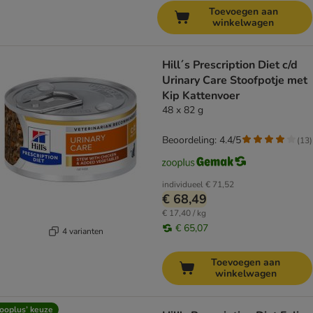
Toevoegen aan
winkelwagen
Hill´s Prescription Diet c/d
Urinary Care Stoofpotje met
Kip Kattenvoer
48 x 82 g
Beoordeling: 4.4/5
(
13
)
individueel
€ 71,52
€ 68,49
€ 17,40 / kg
€ 65,07
4 varianten
Toevoegen aan
winkelwagen
ooplus’ keuze