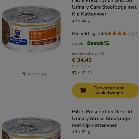
Hill´s Prescription Diet c/d
Urinary Care Stoofpotje met
Kip Kattenvoer
24 x 82 g
Beoordeling: 4.4/5
(
13
)
individueel
€ 35,76
€ 34,49
€ 17,53 / kg
€ 32,77
4 varianten
Toevoegen aan
winkelwagen
Hill´s Prescription Diet c/d
Urinary Stress Stoofpotje
met Kip Kattenvoer
48 x 82 g