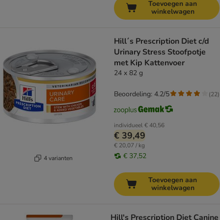
Toevoegen aan
winkelwagen
Hill´s Prescription Diet c/d
Urinary Stress Stoofpotje
met Kip Kattenvoer
24 x 82 g
Beoordeling: 4.2/5
(
22
)
individueel
€ 40,56
€ 39,49
€ 20,07 / kg
€ 37,52
4 varianten
Toevoegen aan
winkelwagen
Hill's Prescription Diet Canine