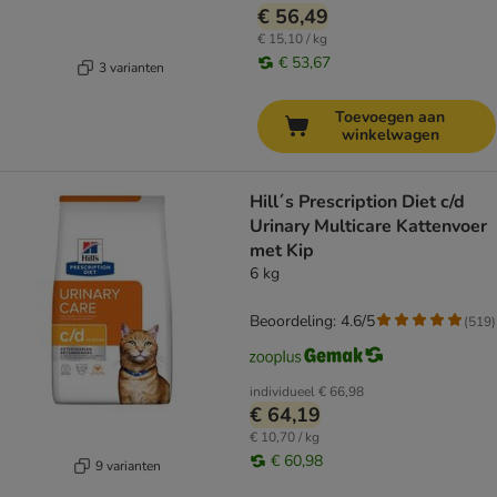
€ 56,49
€ 15,10 / kg
€ 53,67
3 varianten
Toevoegen aan
winkelwagen
Hill´s Prescription Diet c/d
Urinary Multicare Kattenvoer
met Kip
6 kg
Beoordeling: 4.6/5
(
519
)
individueel
€ 66,98
€ 64,19
€ 10,70 / kg
€ 60,98
9 varianten