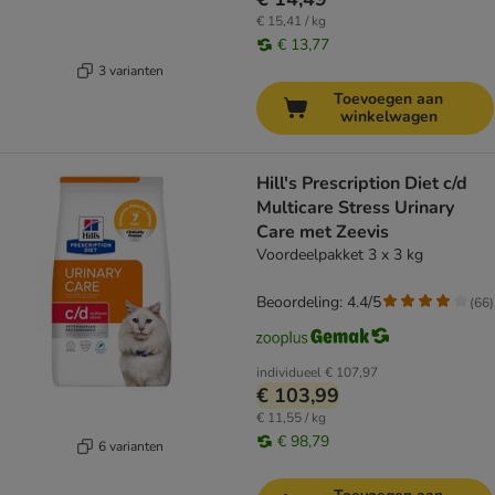
€ 15,41 / kg
€ 13,77
3 varianten
Toevoegen aan
winkelwagen
Hill's Prescription Diet c/d
Multicare Stress Urinary
Care met Zeevis
Voordeelpakket 3 x 3 kg
Beoordeling: 4.4/5
(
66
)
individueel
€ 107,97
€ 103,99
€ 11,55 / kg
€ 98,79
6 varianten