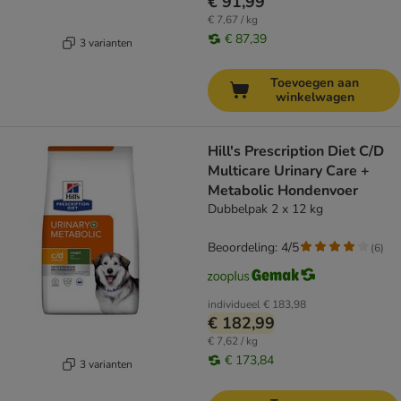
€ 91,99
€ 7,67 / kg
€ 87,39
3 varianten
Toevoegen aan
winkelwagen
Hill's Prescription Diet C/D
Multicare Urinary Care +
Metabolic Hondenvoer
Dubbelpak 2 x 12 kg
Beoordeling: 4/5
(
6
)
individueel
€ 183,98
€ 182,99
€ 7,62 / kg
€ 173,84
3 varianten