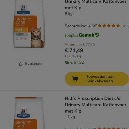
Urinary Multicare Kattenvoer
met Kip
8 kg
Beoordeling: 4.6/5
(
519
)
Adviesprijs
€ 77,75
€ 71,49
€ 8,94 / kg
€ 67,92
9 varianten
Toevoegen aan
winkelwagen
Hill´s Prescription Diet c/d
Urinary Multicare Kattenvoer
met Kip
12 kg