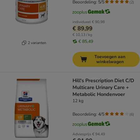
Beoordeling: 5/5
(
2
)
individueel
€ 90,98
€ 89,99
€ 10,13 / kg
€ 85,49
2 varianten
Toevoegen aan
winkelwagen
Hill's Prescription Diet C/D
Multicare Urinary Care +
Metabolic Hondenvoer
12 kg
Beoordeling: 4/5
(
6
)
Adviesprijs
€ 94,49