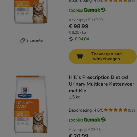
Beoordeling: 4.6/5
(
519
)
Adviesprijs
€ 110,99
€ 98,99
€ 8,25 / kg
€ 94,04
9 varianten
Toevoegen aan
winkelwagen
Hill´s Prescription Diet c/d
Urinary Multicare Kattenvoer
met Kip
1,5 kg
Beoordeling: 4.6/5
(
519
)
Adviesprijs
€ 23,75
€ 20,99