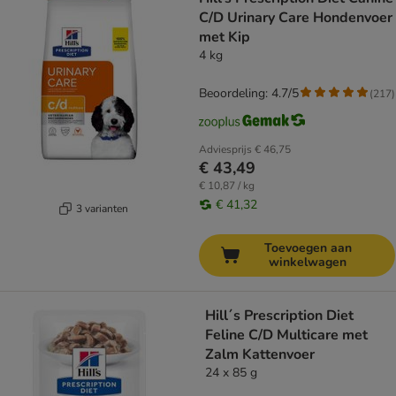
C/D Urinary Care Hondenvoer
met Kip
4 kg
Beoordeling: 4.7/5
(
217
)
Adviesprijs
€ 46,75
€ 43,49
€ 10,87 / kg
€ 41,32
3 varianten
Toevoegen aan
winkelwagen
Hill´s Prescription Diet
Feline C/D Multicare met
Zalm Kattenvoer
24 x 85 g