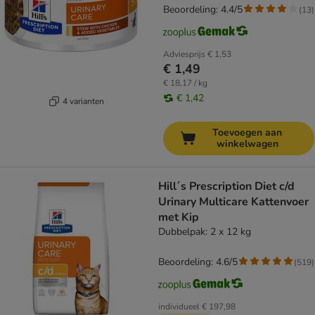
Beoordeling: 4.4/5
(
13
)
Adviesprijs
€ 1,53
€ 1,49
€ 18,17 / kg
€ 1,42
4 varianten
Toevoegen aan
winkelwagen
Hill´s Prescription Diet c/d
Urinary Multicare Kattenvoer
met Kip
Dubbelpak: 2 x 12 kg
Beoordeling: 4.6/5
(
519
)
individueel
€ 197,98