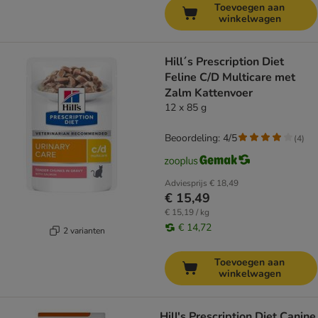
Toevoegen aan
winkelwagen
Hill´s Prescription Diet
Feline C/D Multicare met
Zalm Kattenvoer
12 x 85 g
Beoordeling: 4/5
(
4
)
Adviesprijs
€ 18,49
€ 15,49
€ 15,19 / kg
€ 14,72
2 varianten
Toevoegen aan
winkelwagen
Hill's Prescription Diet Canine