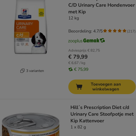
C/D Urinary Care Hondenvoer
met Kip
12 kg
Beoordeling: 4.7/5
(
217
)
Adviesprijs
€ 82,75
€ 79,99
€ 6,67 / kg
€ 75,99
3 varianten
Toevoegen aan
winkelwagen
Hill´s Prescription Diet c/d
Urinary Care Stoofpotje met
Kip Kattenvoer
1 x 82 g