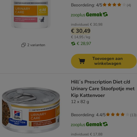
Beoordeling: 4/5
(
4
)
individueel
€ 30,98
€ 30,49
€ 14,95 / kg
€ 28,97
2 varianten
Toevoegen aan
winkelwagen
Hill´s Prescription Diet c/d
Urinary Care Stoofpotje met
Kip Kattenvoer
12 x 82 g
Beoordeling: 4.4/5
(
13
)
individueel
€ 17,88