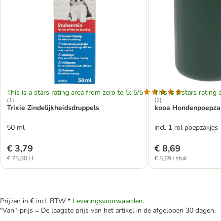
This is a stars rating area from zero to 5: 5/5
This is a stars rating 
(
1
)
(
2
)
Trixie Zindelijkheidsdruppels
kooa Hondenpoepzak
50 ml
incl. 1 rol poepzakjes
€ 3,79
€ 8,69
€ 75,80 / l
€ 8,69 / stuk
Prijzen in € incl. BTW *
Leveringsvoorwaarden
.
"Van"-prijs = De laagste prijs van het artikel in de afgelopen 30 dagen.