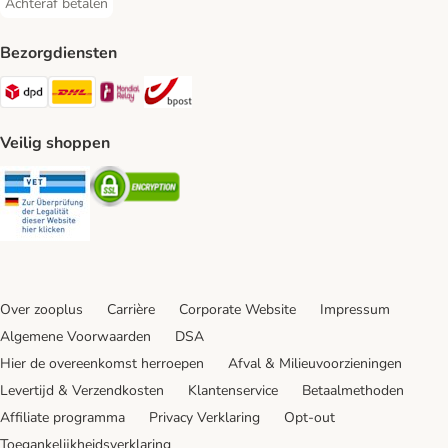
Achteraf betalen
Achteraf betalen Payment Method
Bezorgdiensten
Dpd Shipping Method
DHL Shipping Method
Mondial Relay Shipping Method
bpost Shipping Method
Veilig shoppen
Security
Security
Over zooplus
Carrière
Corporate Website
Impressum
Algemene Voorwaarden
DSA
Hier de overeenkomst herroepen
Afval & Milieuvoorzieningen
Levertijd & Verzendkosten
Klantenservice
Betaalmethoden
Affiliate programma
Privacy Verklaring
Opt-out
Toegankelijkheidsverklaring