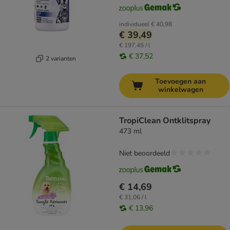
individueel
€ 40,98
€ 39,49
€ 197,45 / l
€ 37,52
2 varianten
Toevoegen aan
winkelwagen
TropiClean Ontklitspray
473 ml
Niet beoordeeld
€ 14,69
€ 31,06 / l
€ 13,96