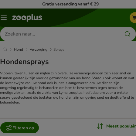
Gratis verzending vanaf € 29
Menu
Zoeken
naar
producten
Hond
Verzorging
Sprays
Hondensprays
Vlooien, teken,luizen en mijten zijn overal, ze vermenigvuldigen zich zeer snel en
kunnen gevaarlijk zijn voor de gezondheid van uw hond. Waar u ook woont en wat
de levenswijze van uw hond ook is, het is aangewezen om uw dier en zijn
omgeving regelmatig te behandelen om hem te beschermen tegen bepaalde
ernstige ziekten, zoals de ziekte van Lyme. zooplus heeft daarom voor u enkele
sprays geselecteerd die toelaten uw hond en zijn omgeving snel en doeltreffend te
behandelen.
Meest populair
Filteren op