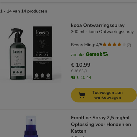
1 - 14 van 14 producten
product items have been changed
kooa Ontwarringsspray
300 ml - kooa Ontwarringsspray
Beoordeling: 4/5
(
7
)
€ 10,99
€ 36,63 / l
€ 10,44
Toevoegen aan
winkelwagen
Frontline Spray 2,5 mg/ml
Oplossing voor Honden en
Katten