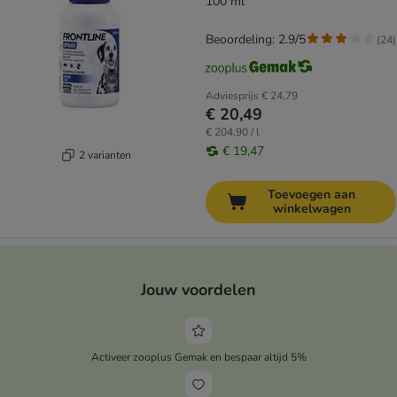
100 ml
Beoordeling: 2.9/5
(
24
)
Adviesprijs
€ 24,79
€ 20,49
€ 204,90 / l
€ 19,47
2 varianten
Toevoegen aan
winkelwagen
Jouw voordelen
Activeer zooplus Gemak en bespaar altijd 5%