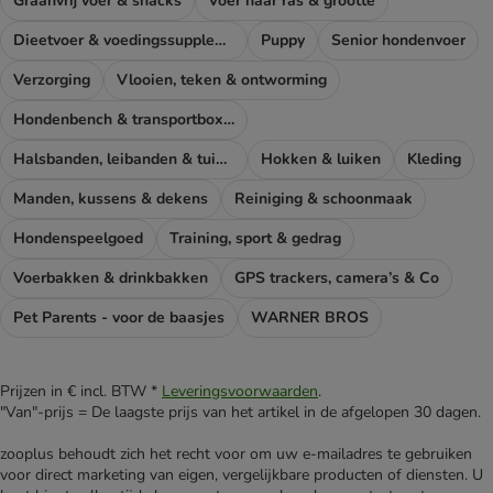
Graanvrij voer & snacks
Voer naar ras & grootte
Dieetvoer & voedingssupplementen hond
Puppy
Senior hondenvoer
Verzorging
Vlooien, teken & ontworming
Hondenbench & transportboxen
Halsbanden, leibanden & tuigen
Hokken & luiken
Kleding
Manden, kussens & dekens
Reiniging & schoonmaak
Hondenspeelgoed
Training, sport & gedrag
Voerbakken & drinkbakken
GPS trackers, camera’s & Co
Pet Parents - voor de baasjes
WARNER BROS
Prijzen in € incl. BTW *
Leveringsvoorwaarden
.
"Van"-prijs = De laagste prijs van het artikel in de afgelopen 30 dagen.
zooplus behoudt zich het recht voor om uw e-mailadres te gebruiken
voor direct marketing van eigen, vergelijkbare producten of diensten. U