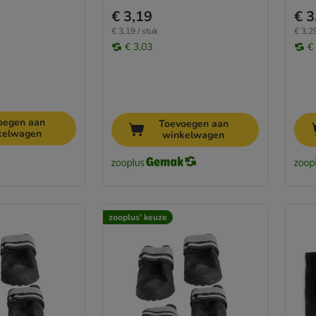
€ 3,19
€ 3
€ 3,19 / stuk
€ 3,29
€ 3,03
€
oegen aan
Toevoegen aan
kelwagen
winkelwagen
zooplus’ keuze