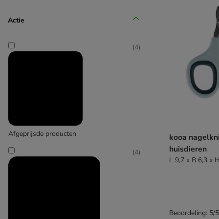
(
1
)
Actie
(
4
)
Oster (Oster)
(
2
)
Afgeprijsde producten
kooa nagelkn
huisdieren
(
4
)
L 9,7 x B 6,3 x 
PAWS & PATCH
Beoordeling: 5/5