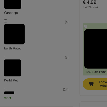
€ 4,99
€ 4,99 / stuk
Canosept
(
4
)
Earth Rated
(
3
)
-10% Extra kortin
Kerbl Pet
Toev
win
(
17
)
meer
kooa