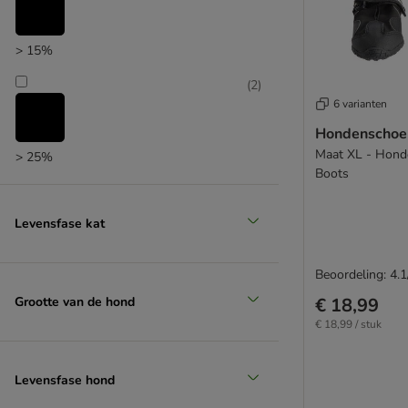
> 15%
(
2
)
6 varianten
Hondenschoen
Maat XL - Hond
> 25%
Boots
(
2
)
Levensfase kat
> 35%
Beoordeling: 4.1
(
1
)
Grootte van de hond
€ 18,99
€ 18,99 / stuk
> 50%
Levensfase hond