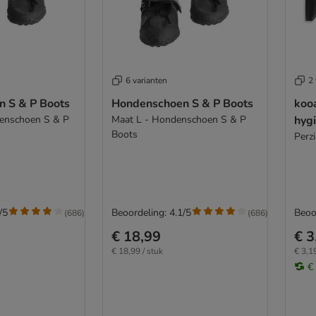
6 varianten
2 
 S & P Boots
Hondenschoen S & P Boots
koo
enschoen S & P
Maat L - Hondenschoen S & P
hyg
Boots
Perz
/5
Beoordeling: 4.1/5
Beoo
(
686
)
(
686
)
€ 18,99
€ 3
€ 18,99 / stuk
€ 3,19
€