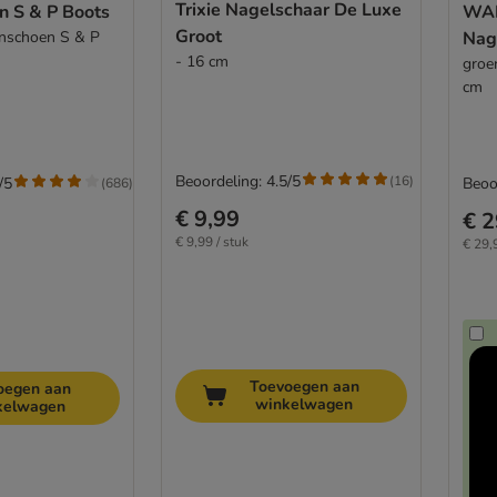
Trixie Nagelschaar De Luxe
 S & P Boots
WAH
Groot
nschoen S & P
Nage
- 16 cm
groen
cm
Beoordeling: 4.5/5
(
16
)
/5
Beoo
(
686
)
€ 9,99
€ 2
€ 9,99 / stuk
€ 29,
Toevoegen aan
oegen aan
winkelwagen
kelwagen