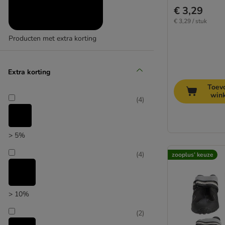
€ 3,29
€ 3,29 / stuk
Producten met extra korting
(
9
)
Extra korting
Toev
win
(
4
)
zooplus’ keuze
> 5%
(
4
)
zooplus’ keuze
> 10%
(
2
)