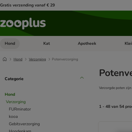
Gratis verzending vanaf € 29
Hond
Kat
Apotheek
Kle
Open categorie menu: Hond
Open categorie menu: Kat
Open 
Hond
Verzorging
Potenverzorging
Potenv
Categorie
Verzorgde poten zijn 
Hond
Verzorging
1 - 48 van 54 pr
FURminator
kooa
product items ha
Gebitsverzorging
Hondenkam