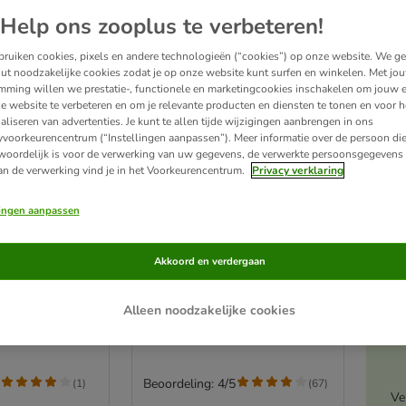
Help ons zooplus te verbeteren!
ruiken cookies, pixels en andere technologieën (“cookies”) op onze website. We g
ut noodzakelijke cookies zodat je op onze website kunt surfen en winkelen. Met jo
mming willen we prestatie-, functionele en marketingcookies inschakelen om jouw e
e website te verbeteren en om je relevante producten en diensten te tonen en voor h
aliseren van advertenties. Je kunt te allen tijde wijzigingen aanbrengen in ons
yvoorkeurencentrum (“Instellingen aanpassen”). Meer informatie over de persoon di
woordelijk is voor de verwerking van uw gegevens, de verwerkte persoonsgegevens 
an de verwerking vind je in het Voorkeurencentrum.
Privacy verklaring
lingen aanpassen
ipper met led
Trixie Nagelschaar
Akkoord en verdergaan
2 cm
Grootte: 8 cm
A
Alleen noodzakelijke cookies
Beoordeling: 4/5
(
1
)
(
67
)
Ve