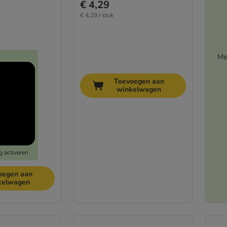
€ 4,29
€ 4,29 / stuk
Me
Toevoegen aan
winkelwagen
g activeren
oegen aan
kelwagen