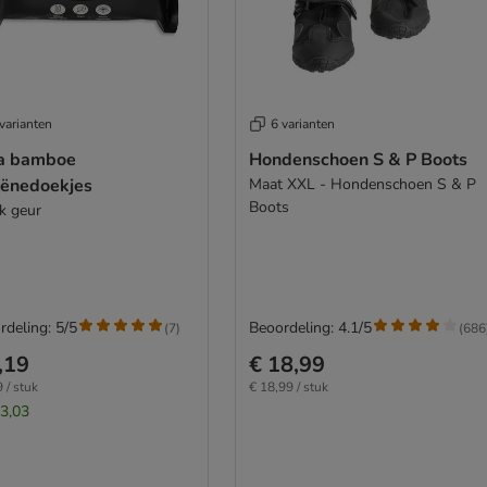
varianten
6 varianten
a bamboe
Hondenschoen S & P Boots
iënedoekjes
Maat XXL - Hondenschoen S & P
Boots
ik geur
rdeling: 5/5
Beoordeling: 4.1/5
(
7
)
(
686
,19
€ 18,99
 / stuk
€ 18,99 / stuk
 3,03