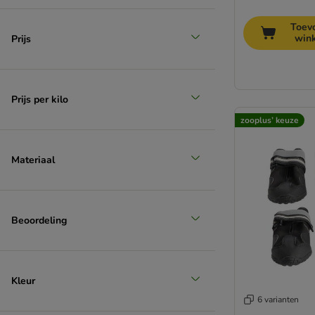
Toev
win
Prijs
Prijs per kilo
zooplus’ keuze
Materiaal
Beoordeling
Kleur
6 varianten