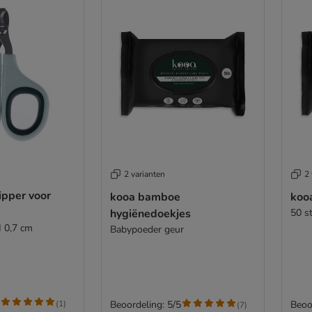
2 varianten
2 
ipper voor
kooa bamboe
koo
hygiënedoekjes
50 s
H 0,7 cm
Babypoeder geur
(
1
)
Beoordeling: 5/5
Beoo
(
7
)