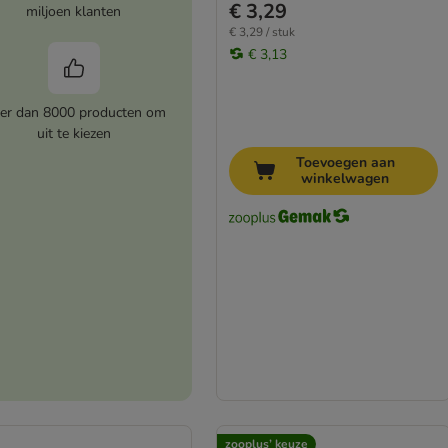
€ 3,29
miljoen klanten
€ 3,29 / stuk
€ 3,13
er dan 8000 producten om
uit te kiezen
Toevoegen aan
winkelwagen
zooplus’ keuze