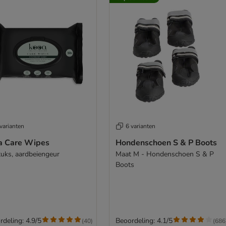
varianten
6 varianten
a Care Wipes
Hondenschoen S & P Boots
tuks, aardbeiengeur
Maat M - Hondenschoen S & P
Boots
rdeling: 4.9/5
Beoordeling: 4.1/5
(
40
)
(
686