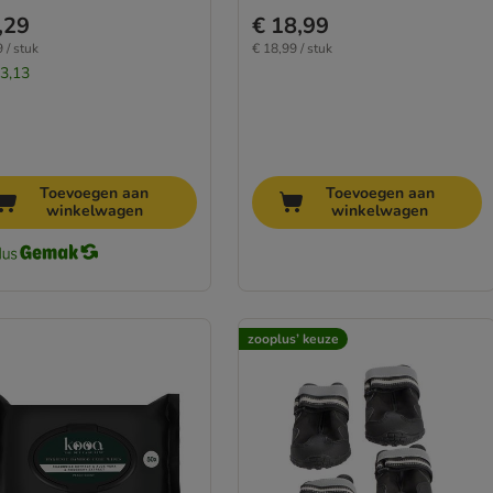
,29
€ 18,99
 / stuk
€ 18,99 / stuk
 3,13
Toevoegen aan
Toevoegen aan
winkelwagen
winkelwagen
zooplus’ keuze