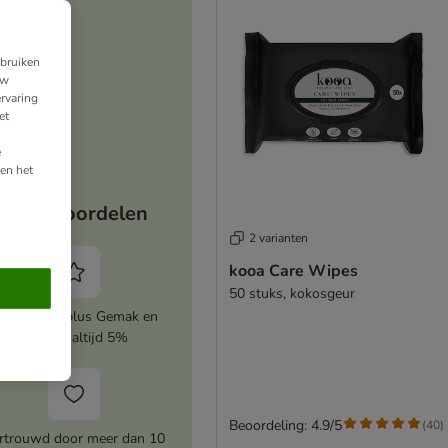
ebruiken
uw
rvaring
et
e
en het
Jouw voordelen
2 varianten
kooa Care Wipes
50 stuks, kokosgeur
ctiveer zooplus Gemak en
bespaar altijd 5%
Beoordeling: 4.9/5
(
40
)
rtrouwd door meer dan 10