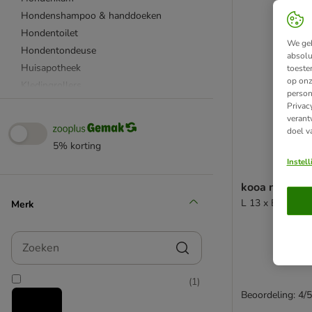
Hondenshampoo & handdoeken
Hondentoilet
We geb
Hondentondeuse
absolu
Huisapotheek
toeste
op onz
Kledingrollers
person
Oog- en oorverzorging
Privac
verant
Potenverzorging
doel v
Sprays
5% korting
Vlek- & Geurontsmetter
Instel
Warmtekussens
kooa nagelkn
Alle reinigingsproducten
L 13 x B 5 x H 
Merk
Bekijk alles
Zoeken
(
1
)
Beoordeling: 4/5