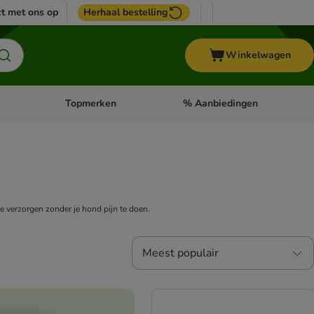
t met ons op
Herhaal bestelling
Winkelwagen
Topmerken
% Aanbiedingen
egorie menu: Vogel
Open categorie menu: Paard
Open categorie menu: Topmerke
te verzorgen zonder je hond pijn te doen.
Meest populair