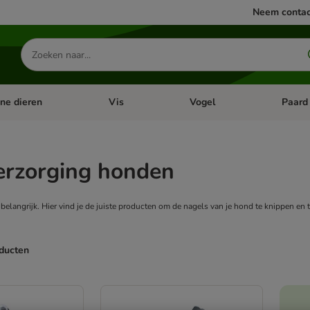
Neem contac
Zoeken
naar
producten
ine dieren
Vis
Vogel
Paard
categorie menu: Apotheek
Open categorie menu: Kleine dieren
Open categorie menu: Vis
Open cat
erzorging honden
belangrijk. Hier vind je de juiste producten om de nagels van je hond te knippen en 
oducten
ve been changed