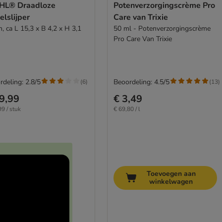
L® Draadloze
Potenverzorgingscrème Pro
lslijper
Care van Trixie
, ca L 15,3 x B 4,2 x H 3,1
50 ml - Potenverzorgingscrème
Pro Care Van Trixie
rdeling: 2.8/5
Beoordeling: 4.5/5
(
6
)
(
13
)
9,99
€ 3,49
99 / stuk
€ 69,80 / l
Toevoegen aan
winkelwagen