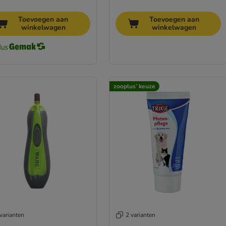
Toevoegen aan
Toevoegen aan
winkelwagen
winkelwagen
zooplus’ keuze
varianten
2 varianten