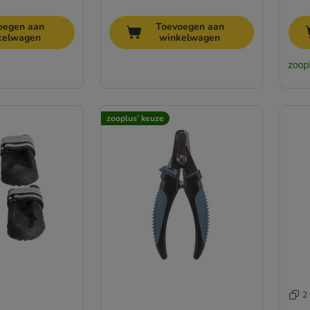
oegen aan
Toevoegen aan
kelwagen
winkelwagen
zooplus’ keuze
2 