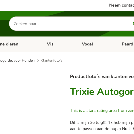
Neem contac
Zoeken
naar
producten
ine dieren
Vis
Vogel
Paard
categorie menu: Apotheek
Open categorie menu: Kleine dieren
Open categorie menu: Vis
Open cat
utogordel voor Honden
Klantenfoto's
Productfoto´s van klanten vo
Trixie Autogo
This is a stars rating area from zer
Dit is mijn 2e tuig!!!: "Ik heb mi
aan te passen aan de pup ;) Nu is 