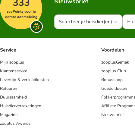
333
Nieuwsbrief
zooPoints voor je
eerste aanmelding
Selecteer je huisdier(en)
Service
Voordelen
Mijn zooplus
zooplusGemak
Klantenservice
zooplus Club
Levertijd & verzendkosten
Bonusshop
Retouren
Goede doelen
Duurzaamheid
Fokkerprogramm
Huisdierverzekeringen
Affiliate Progra
Magazine
Nieuwsbrief
zooplus Awards