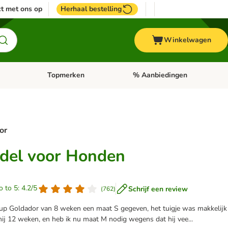
t met ons op
Herhaal bestelling
Winkelwagen
Topmerken
% Aanbiedingen
egorie menu: Vogel
Open categorie menu: Paard
Open categorie menu: Topmerke
or
rdel voor Honden
o to 5: 4.2/5
Schrijf een review
(
762
)
jn pup Goldador van 8 weken een maat S gegeven, het tuigje was makkelijk
hij 12 weken, en heb ik nu maat M nodig wegens dat hij vee...