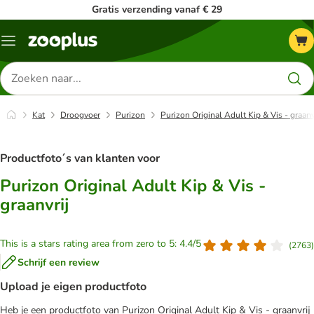
Gratis verzending vanaf € 29
Menu
Zoeken
naar
producten
Kat
Droogvoer
Purizon
Purizon Original Adult Kip & Vis - graanv
Productfoto´s van klanten voor
Purizon Original Adult Kip & Vis -
graanvrij
This is a stars rating area from zero to 5: 4.4/5
(
2763
)
Schrijf een review
Upload je eigen productfoto
Heb je een productfoto van Purizon Original Adult Kip & Vis - graanvrij