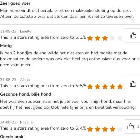
Zeer goed voer
Mijn hond vindt dit heerlijk, er zit een makkelijke sluiting op de zak .
Alleen de laatste x was dat stuk,en daar ben ik niet zo tevreden over.
|
11-09-23
Lisette
This is a stars rating area from zero to 5: 3/5
Matig
Ik heb 2 hondjes de ene wilde het niet eten en had moeite met de
brokmaat en de andere was ook niet heel erg enthousiast dus voor ons
geen zalm meer.
|
31-08-23
Aisha
This is a stars rating area from zero to 5: 5/5
Gezonde hond, blije hond
Het was even zoeken naar het juiste voer voor mijn hond, maar hier
doet hij het heel goed op. Ook hele fijne prijs en kwaliteit verhouding!
|
24-08-23
Rosalie
1
This is a stars rating area from zero to 5: 4/5
Goede brok!