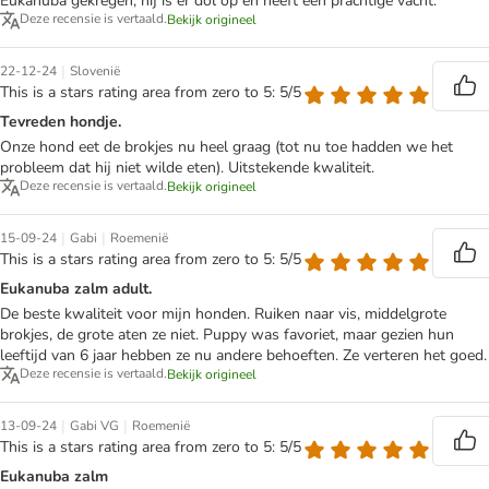
Eukanuba gekregen, hij is er dol op en heeft een prachtige vacht.
Deze recensie is vertaald.
Bekijk origineel
|
22-12-24
Slovenië
This is a stars rating area from zero to 5: 5/5
Tevreden hondje.
Onze hond eet de brokjes nu heel graag (tot nu toe hadden we het
probleem dat hij niet wilde eten). Uitstekende kwaliteit.
Deze recensie is vertaald.
Bekijk origineel
|
|
15-09-24
Gabi
Roemenië
This is a stars rating area from zero to 5: 5/5
Eukanuba zalm adult.
De beste kwaliteit voor mijn honden. Ruiken naar vis, middelgrote
brokjes, de grote aten ze niet. Puppy was favoriet, maar gezien hun
leeftijd van 6 jaar hebben ze nu andere behoeften. Ze verteren het goed.
Deze recensie is vertaald.
Bekijk origineel
|
|
13-09-24
Gabi VG
Roemenië
This is a stars rating area from zero to 5: 5/5
Eukanuba zalm