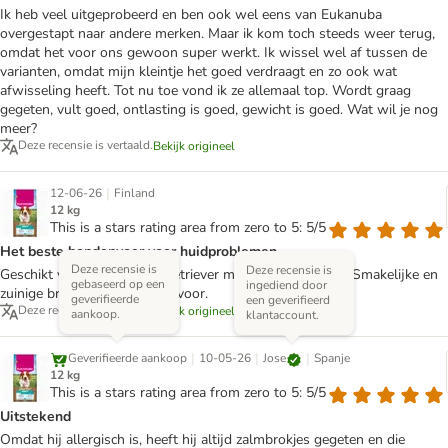
Ik heb veel uitgeprobeerd en ben ook wel eens van Eukanuba
overgestapt naar andere merken. Maar ik kom toch steeds weer terug,
omdat het voor ons gewoon super werkt. Ik wissel wel af tussen de
varianten, omdat mijn kleintje het goed verdraagt en zo ook wat
afwisseling heeft. Tot nu toe vond ik ze allemaal top. Wordt graag
gegeten, vult goed, ontlasting is goed, gewicht is goed. Wat wil je nog
meer?
Deze recensie is vertaald.
Bekijk origineel
|
12-06-26
Finland
12 kg
This is a stars rating area from zero to 5: 5/5
Het beste hondenvoer voor huidproblemen
Deze recensie is
Deze recensie is
Geschikt voor een Golden Retriever met huidproblemen. Smakelijke en
gebaseerd op een
ingediend door
zuinige brokjes. Bedankt hiervoor.
geverifieerde
een geverifieerd
Deze recensie is vertaald.
Bekijk origineel
aankoop.
klantaccount.
|
|
|
Jose
Geverifieerde aankoop
10-05-26
Spanje
12 kg
This is a stars rating area from zero to 5: 5/5
Uitstekend
Omdat hij allergisch is, heeft hij altijd zalmbrokjes gegeten en die