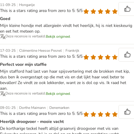
|
11-09-25
Hongarije
This is a stars rating area from zero to 5: 5/5
Goed
Mijn kleine hondje met allergieën vindt het heerlijk, hij is niet kieskeurig
en eet het meteen op.
Deze recensie is vertaald.
Bekijk origineel
|
|
17-03-25
Clémentine Heesse Pesnel
Frankrijk
This is a stars rating area from zero to 5: 5/5
Perfect voor mijn staffie
Mijn stafford had last van haar spijsvertering met de brokken met kip,
dus ben ik overgestapt op die met vis en dat lijkt haar veel beter te
bevallen! Ze vindt ze ook lekkerder, want ze is dol op vis. Ik raad het
aan.
Deze recensie is vertaald.
Bekijk origineel
|
|
09-01-25
Dorthe Maimann
Denemarken
This is a stars rating area from zero to 5: 5/5
Heerlijk droogvoer - mooie vacht
De kortharige teckel heeft altijd graanvrij droogvoer met vis van