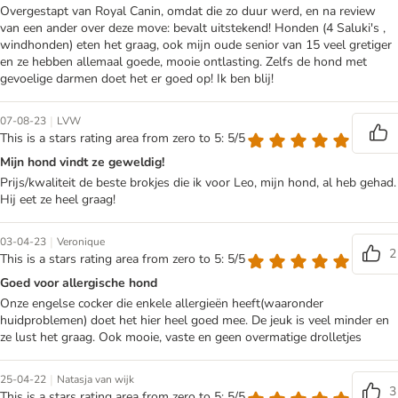
Overgestapt van Royal Canin, omdat die zo duur werd, en na review
van een ander over deze move: bevalt uitstekend! Honden (4 Saluki's ,
windhonden) eten het graag, ook mijn oude senior van 15 veel gretiger
en ze hebben allemaal goede, mooie ontlasting. Zelfs de hond met
gevoelige darmen doet het er goed op! Ik ben blij!
|
07-08-23
LVW
This is a stars rating area from zero to 5: 5/5
Mijn hond vindt ze geweldig!
Prijs/kwaliteit de beste brokjes die ik voor Leo, mijn hond, al heb gehad.
Hij eet ze heel graag!
|
03-04-23
Veronique
2
This is a stars rating area from zero to 5: 5/5
Goed voor allergische hond
Onze engelse cocker die enkele allergieën heeft(waaronder
huidproblemen) doet het hier heel goed mee. De jeuk is veel minder en
ze lust het graag. Ook mooie, vaste en geen overmatige drolletjes
|
25-04-22
Natasja van wijk
3
This is a stars rating area from zero to 5: 5/5