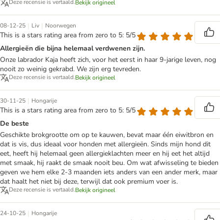
Deze recensie is vertaald.
Bekijk origineel
|
|
08-12-25
Liv
Noorwegen
This is a stars rating area from zero to 5: 5/5
Allergieën die bijna helemaal verdwenen zijn.
Onze labrador Kaja heeft zich, voor het eerst in haar 9-jarige leven, nog
nooit zo weinig gekrabd. We zijn erg tevreden.
Deze recensie is vertaald.
Bekijk origineel
|
30-11-25
Hongarije
This is a stars rating area from zero to 5: 5/5
De beste
Geschikte brokgrootte om op te kauwen, bevat maar één eiwitbron en
dat is vis, dus ideaal voor honden met allergieën. Sinds mijn hond dit
eet, heeft hij helemaal geen allergieklachten meer en hij eet het altijd
met smaak, hij raakt de smaak nooit beu. Om wat afwisseling te bieden
geven we hem elke 2-3 maanden iets anders van een ander merk, maar
dat haalt het niet bij deze, terwijl dat ook premium voer is.
Deze recensie is vertaald.
Bekijk origineel
|
24-10-25
Hongarije