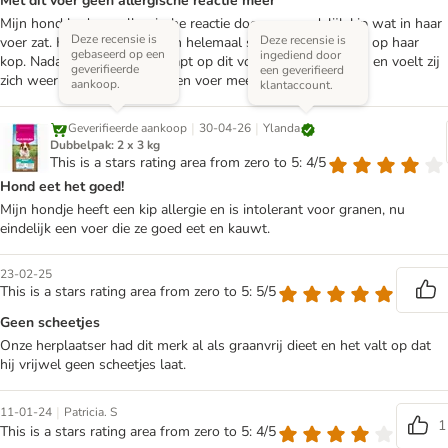
Met dit voer geen allergische reactie meer
Mijn hond had een allergische reactie door vermoedelijk kip wat in haar
Deze recensie is
Deze recensie is
voer zat. Haar pootjes gingen helemaal stuk en kale plekjes op haar
gebaseerd op een
ingediend door
kop. Nadat we zijn overgestapt op dit voer, is alles genezen en voelt zij
geverifieerde
een geverifieerd
zich weer goed. Voor ons geen voer meer met kip en graan.
aankoop.
klantaccount.
|
|
Ylanda
Geverifieerde aankoop
30-04-26
Dubbelpak: 2 x 3 kg
This is a stars rating area from zero to 5: 4/5
Hond eet het goed!
Mijn hondje heeft een kip allergie en is intolerant voor granen, nu
eindelijk een voer die ze goed eet en kauwt.
23-02-25
This is a stars rating area from zero to 5: 5/5
Geen scheetjes
Onze herplaatser had dit merk al als graanvrij dieet en het valt op dat
hij vrijwel geen scheetjes laat.
|
11-01-24
Patricia. S
1
This is a stars rating area from zero to 5: 4/5