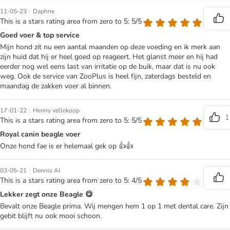
|
11-05-23
Daphne
This is a stars rating area from zero to 5: 5/5
Goed voer & top service
Mijn hond zit nu een aantal maanden op deze voeding en ik merk aan
zijn huid dat hij er heel goed op reageert. Het glanst meer en hij had
eerder nog wel eens last van irritatie op de buik, maar dat is nu ook
weg. Ook de service van ZooPlus is heel fijn, zaterdags besteld en
maandag de zakken voer al binnen.
|
17-01-22
Henny vellekoop
1
This is a stars rating area from zero to 5: 5/5
Royal canin beagle voer
Onze hond fae is er helemaal gek op 👍👍
|
03-05-21
Dennis Al
This is a stars rating area from zero to 5: 4/5
Lekker zegt onze Beagle 😋
Bevalt onze Beagle prima. Wij mengen hem 1 op 1 met dental care. Zijn
gebit blijft nu ook mooi schoon.