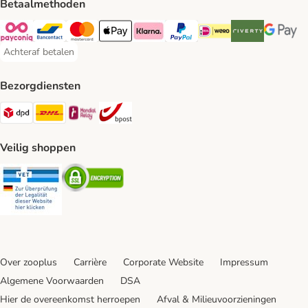
Betaalmethoden
Payconiq Payment Method
Bancontact Payment Method
Mastercard Payment Method
Apple Pay Payment Method
Klarna Payment Method
PayPal Payment Method
iDeal Payment Method
Riverty Payment 
Google P
Achteraf betalen
Achteraf betalen Payment Method
Bezorgdiensten
Dpd Shipping Method
DHL Shipping Method
Mondial Relay Shipping Method
bpost Shipping Method
Veilig shoppen
Security
Security
Over zooplus
Carrière
Corporate Website
Impressum
Algemene Voorwaarden
DSA
Hier de overeenkomst herroepen
Afval & Milieuvoorzieningen