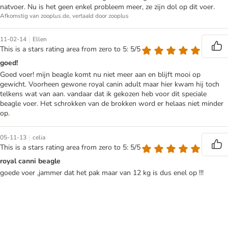
natvoer. Nu is het geen enkel probleem meer, ze zijn dol op dit voer.
Afkomstig van zooplus.de, vertaald door zooplus
|
11-02-14
Ellen
This is a stars rating area from zero to 5: 5/5
goed!
Goed voer! mijn beagle komt nu niet meer aan en blijft mooi op
gewicht. Voorheen gewone royal canin adult maar hier kwam hij toch
telkens wat van aan. vandaar dat ik gekozen heb voor dit speciale
beagle voer. Het schrokken van de brokken word er helaas niet minder
op.
|
05-11-13
celia
This is a stars rating area from zero to 5: 5/5
royal canni beagle
goede voer ,jammer dat het pak maar van 12 kg is dus enel op !!!