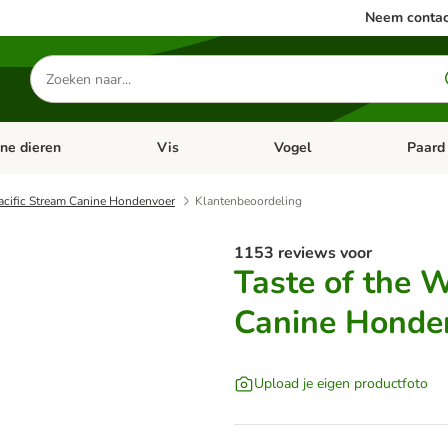
Neem contac
Zoeken
naar
producten
ine dieren
Vis
Vogel
Paard
categorie menu: Apotheek
Open categorie menu: Kleine dieren
Open categorie menu: Vis
Open cat
Pacific Stream Canine Hondenvoer
Klantenbeoordeling
1153 reviews voor
Taste of the W
Canine Honde
Upload je eigen productfoto