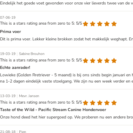
Eindelijk het goede voet gevonden voor onze vier lieverds twee van de vie
07-06-19
This is a stars rating area from zero to 5: 5/5
Prima voer
Dit is prima voer. Lekker kleine brokken zodat het makkelijk weghapt. En
|
19-03-19
Sabine Brouhon
This is a stars rating area from zero to 5: 5/5
Echte aanrader!
Lowieke (Golden Rretriever - 5 maand) is bij ons sinds begin januari e
na 1-2 dagen eindelijk vaste stoelgang. We zijn nu een week verder en ei
|
13-03-19
Mevr. Jansen
This is a stars rating area from zero to 5: 5/5
Taste of the Wild - Pacific Stream Canine Hondenvoer
Onze hond deed het hier supergoed op. We proberen nu een andere brok, ma
|
21-08-18
Pien