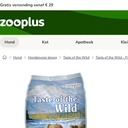
Gratis verzending vanaf € 29
Hond
Kat
Apotheek
Kle
Open categorie menu: Hond
Open categorie menu: Kat
Open 
Hond
Hondenvoer droog
Taste of the Wild
Taste of the Wild - 