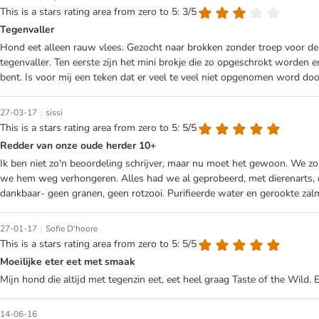
This is a stars rating area from zero to 5: 3/5
Tegenvaller
Hond eet alleen rauw vlees. Gezocht naar brokken zonder troep voor de
tegenvaller. Ten eerste zijn het mini brokje die zo opgeschrokt worden 
bent. Is voor mij een teken dat er veel te veel niet opgenomen word doo
|
27-03-17
sissi
This is a stars rating area from zero to 5: 5/5
Redder van onze oude herder 10+
Ik ben niet zo'n beoordeling schrijver, maar nu moet het gewoon. We zou
we hem weg verhongeren. Alles had we al geprobeerd, met dierenarts, d
dankbaar- geen granen, geen rotzooi. Purifieerde water en gerookte zal
|
27-01-17
Sofie D'hoore
This is a stars rating area from zero to 5: 5/5
Moeilijke eter eet met smaak
Mijn hond die altijd met tegenzin eet, eet heel graag Taste of the Wild
14-06-16