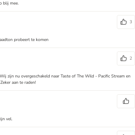
o blij mee.
3
rraadton probeert te komen
2
ij zijn nu overgeschakeld naar Taste of The Wild - Pacific Stream en
 Zeker aan te raden!
jn vel.