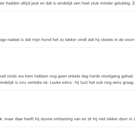
r hadden altijd jeuk en dat is eindelijk een heel stuk minder gelukkig. Z
ige nadeel is dat mijn hond het zo lekker vindt dat hij steeds in de voo
n had sinds we hem hebben nog geen enkele dag harde stoelgang gehad. W
ndelijk is ons venteke ok. Leuke extra : hij lust het ook nog eens graag.
ar daar heeft hij dunne ontlasting van en zit hij niet lekker door in zi