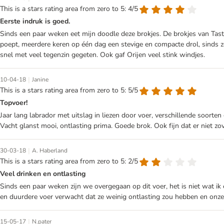
This is a stars rating area from zero to 5: 4/5
Eerste indruk is goed.
Sinds een paar weken eet mijn doodle deze brokjes. De brokjes van Tast
poept, meerdere keren op één dag een stevige en compacte drol, sinds ze
snel met veel tegenzin gegeten. Ook gaf Orijen veel stink windjes.
|
10-04-18
Janine
This is a stars rating area from zero to 5: 5/5
Topvoer!
Jaar lang labrador met uitslag in liezen door voer, verschillende soorte
Vacht glanst mooi, ontlasting prima. Goede brok. Ook fijn dat er niet zove
|
30-03-18
A. Haberland
This is a stars rating area from zero to 5: 2/5
Veel drinken en ontlasting
Sinds een paar weken zijn we overgegaan op dit voer, het is niet wat ik 
en duurdere voer verwacht dat ze weinig ontlasting zou hebben en onze
|
15-05-17
N.pater