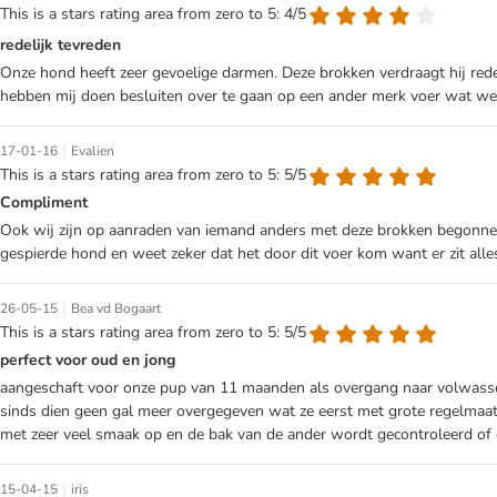
This is a stars rating area from zero to 5: 4/5
redelijk tevreden
Onze hond heeft zeer gevoelige darmen. Deze brokken verdraagt hij red
hebben mij doen besluiten over te gaan op een ander merk voer wat wel
|
17-01-16
Evalien
This is a stars rating area from zero to 5: 5/5
Compliment
Ook wij zijn op aanraden van iemand anders met deze brokken begonnen 
gespierde hond en weet zeker dat het door dit voer kom want er zit alle
|
26-05-15
Bea vd Bogaart
This is a stars rating area from zero to 5: 5/5
perfect voor oud en jong
aangeschaft voor onze pup van 11 maanden als overgang naar volwassen 
sinds dien geen gal meer overgegeven wat ze eerst met grote regelmaat
met zeer veel smaak op en de bak van de ander wordt gecontroleerd of e
|
15-04-15
iris