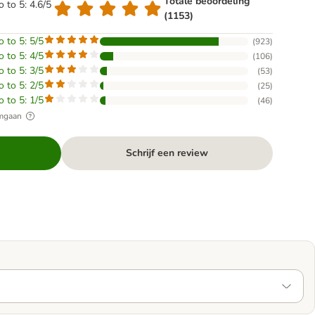
Totale beoordeling
o to 5: 4.6/5
(1153)
o to 5: 5/5
(
923
)
o to 5: 4/5
(
106
)
o to 5: 3/5
(
53
)
o to 5: 2/5
(
25
)
o to 5: 1/5
(
46
)
omgaan
Schrijf een review