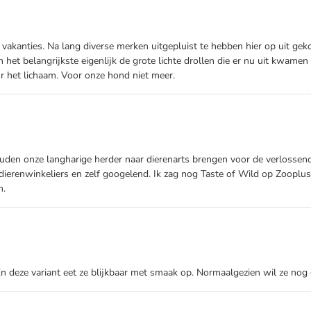
 vakanties. Na lang diverse merken uitgepluist te hebben hier op uit g
en het belangrijkste eigenlijk de grote lichte drollen die er nu uit kwa
r het lichaam. Voor onze hond niet meer.
den onze langharige herder naar dierenarts brengen voor de verlossende 
ierenwinkeliers en zelf googelend. Ik zag nog Taste of Wild op Zooplu
m.
. En deze variant eet ze blijkbaar met smaak op. Normaalgezien wil ze no