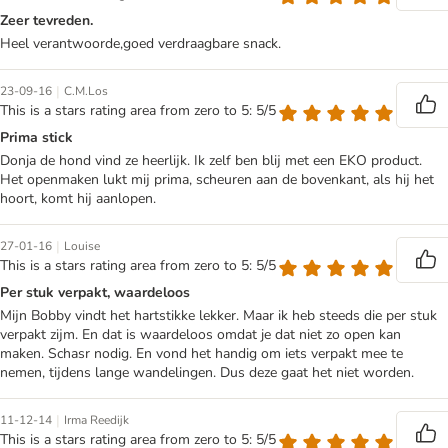
Zeer tevreden.
Heel verantwoorde,goed verdraagbare snack.
|
23-09-16
C.M.Los
This is a stars rating area from zero to 5: 5/5
Prima stick
Donja de hond vind ze heerlijk. Ik zelf ben blij met een EKO product.
Het openmaken lukt mij prima, scheuren aan de bovenkant, als hij het
hoort, komt hij aanlopen.
|
27-01-16
Louise
This is a stars rating area from zero to 5: 5/5
Per stuk verpakt, waardeloos
Mijn Bobby vindt het hartstikke lekker. Maar ik heb steeds die per stuk
verpakt zijm. En dat is waardeloos omdat je dat niet zo open kan
maken. Schasr nodig. En vond het handig om iets verpakt mee te
nemen, tijdens lange wandelingen. Dus deze gaat het niet worden.
|
11-12-14
Irma Reedijk
This is a stars rating area from zero to 5: 5/5