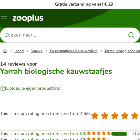
Gratis verzending vanaf € 29
Menu
Zoeken
naar
producten
Hond
Snacks
Kauwstaafjes en Kauwrollen
Yarrah biologische k
14 reviews voor
Yarrah biologische kauwstaafjes
Upload je eigen productfoto
This is a stars rating area from zero to 5: 4.6/5
This is a stars rating area from zero to 5: 5/5
(
12
)
This is a stars rating area from zero to 5: 4/5
(
0
)