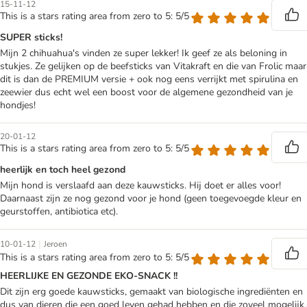
15-11-12
This is a stars rating area from zero to 5: 5/5
SUPER sticks!
Mijn 2 chihuahua's vinden ze super lekker! Ik geef ze als beloning in
stukjes. Ze gelijken op de beefsticks van Vitakraft en die van Frolic maar
dit is dan de PREMIUM versie + ook nog eens verrijkt met spirulina en
zeewier dus echt wel een boost voor de algemene gezondheid van je
hondjes!
20-01-12
This is a stars rating area from zero to 5: 5/5
heerlijk en toch heel gezond
Mijn hond is verslaafd aan deze kauwsticks. Hij doet er alles voor!
Daarnaast zijn ze nog gezond voor je hond (geen toegevoegde kleur en
geurstoffen, antibiotica etc).
|
10-01-12
Jeroen
This is a stars rating area from zero to 5: 5/5
HEERLIJKE EN GEZONDE EKO-SNACK !!
Dit zijn erg goede kauwsticks, gemaakt van biologische ingrediënten en
dus van dieren die een goed leven gehad hebben en die zoveel mogelijk