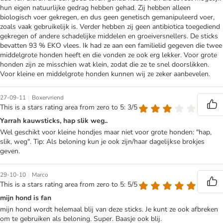
hun eigen natuurlijke gedrag hebben gehad. Zij hebben alleen
biologisch voer gekregen, en dus geen genetisch gemanipuleerd voer,
zoals vaak gebruikelijk is. Verder hebben zij geen antibiotica toegediend
gekregen of andere schadelijke middelen en groeiversnellers. De sticks
bevatten 93 % EKO vlees. Ik had ze aan een familielid gegeven die twee
middelgrote honden heeft en die vonden ze ook erg lekker. Voor grote
honden zijn ze misschien wat klein, zodat die ze te snel doorslikken.
Voor kleine en middelgrote honden kunnen wij ze zeker aanbevelen.
|
27-09-11
Boxervriend
This is a stars rating area from zero to 5: 3/5
Yarrah kauwsticks, hap slik weg..
Wel geschikt voor kleine hondjes maar niet voor grote honden: "hap,
slik, weg". Tip: Als beloning kun je ook zijn/haar dagelijkse brokjes
geven.
|
29-10-10
Marco
This is a stars rating area from zero to 5: 5/5
mijn hond is fan
mijn hond wordt helemaal blij van deze sticks. Je kunt ze ook afbreken
om te gebruiken als beloning. Super. Baasje ook blij.