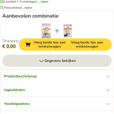
Levertijd 1-3 werkdagen.
...meer
Retourbeleid
...meer
Aanbevolen combinatie
Totaalprijs
Voeg beide toe aan
Voeg beide toe aan
€ 0,00
winkelwagen
winkelwagen
Gegevens bekijken
Productbeschrijving
Ingrediënten
Voedingsadvies