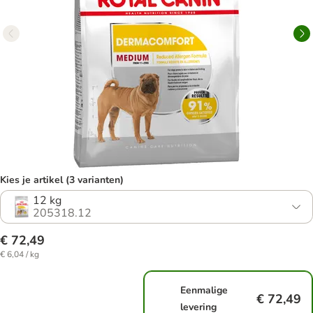
Kies je artikel (3 varianten)
12 kg
205318.12
€ 72,49
€ 6,04 / kg
Eenmalige
€ 72,49
levering