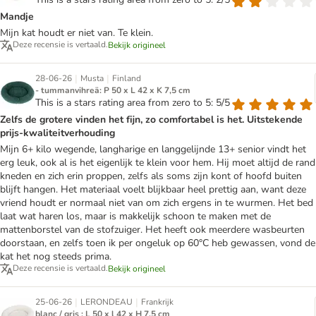
Mandje
Mijn kat houdt er niet van. Te klein.
Deze recensie is vertaald.
Bekijk origineel
|
|
28-06-26
Musta
Finland
- tummanvihreä: P 50 x L 42 x K 7,5 cm
This is a stars rating area from zero to 5: 5/5
Zelfs de grotere vinden het fijn, zo comfortabel is het. Uitstekende
prijs-kwaliteitverhouding
Mijn 6+ kilo wegende, langharige en langgelijnde 13+ senior vindt het
erg leuk, ook al is het eigenlijk te klein voor hem. Hij moet altijd de rand
kneden en zich erin proppen, zelfs als soms zijn kont of hoofd buiten
blijft hangen. Het materiaal voelt blijkbaar heel prettig aan, want deze
vriend houdt er normaal niet van om zich ergens in te wurmen. Het bed
laat wat haren los, maar is makkelijk schoon te maken met de
mattenborstel van de stofzuiger. Het heeft ook meerdere wasbeurten
doorstaan, en zelfs toen ik per ongeluk op 60°C heb gewassen, vond de
kat het nog steeds prima.
Deze recensie is vertaald.
Bekijk origineel
|
|
25-06-26
LERONDEAU
Frankrijk
blanc / gris : L 50 x l 42 x H 7,5 cm