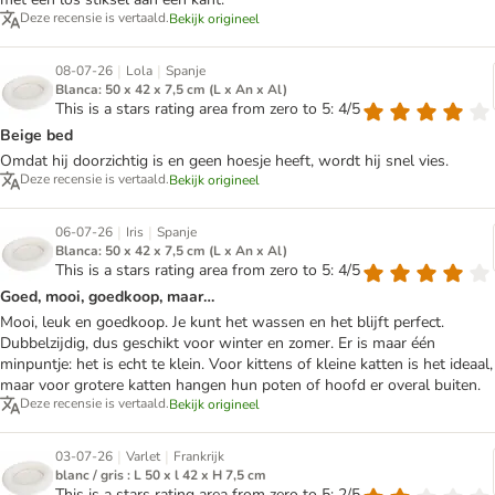
Deze recensie is vertaald.
Bekijk origineel
|
|
08-07-26
Lola
Spanje
Blanca: 50 x 42 x 7,5 cm (L x An x Al)
This is a stars rating area from zero to 5: 4/5
Beige bed
Omdat hij doorzichtig is en geen hoesje heeft, wordt hij snel vies.
Deze recensie is vertaald.
Bekijk origineel
|
|
06-07-26
Iris
Spanje
Blanca: 50 x 42 x 7,5 cm (L x An x Al)
This is a stars rating area from zero to 5: 4/5
Goed, mooi, goedkoop, maar…
Mooi, leuk en goedkoop. Je kunt het wassen en het blijft perfect.
Dubbelzijdig, dus geschikt voor winter en zomer. Er is maar één
minpuntje: het is echt te klein. Voor kittens of kleine katten is het ideaal,
maar voor grotere katten hangen hun poten of hoofd er overal buiten.
Deze recensie is vertaald.
Bekijk origineel
|
|
03-07-26
Varlet
Frankrijk
blanc / gris : L 50 x l 42 x H 7,5 cm
This is a stars rating area from zero to 5: 2/5