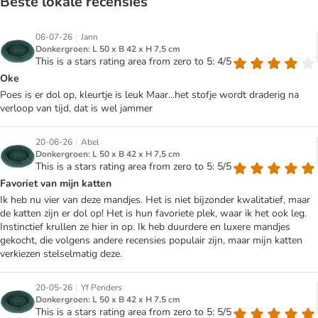
Beste lokale recensies
|
06-07-26
Jann
Donkergroen: L 50 x B 42 x H 7,5 cm
This is a stars rating area from zero to 5: 4/5
Oke
Poes is er dol op, kleurtje is leuk Maar...het stofje wordt draderig na
verloop van tijd, dat is wel jammer
|
20-06-26
Abel
Donkergroen: L 50 x B 42 x H 7,5 cm
This is a stars rating area from zero to 5: 5/5
Favoriet van mijn katten
Ik heb nu vier van deze mandjes. Het is niet bijzonder kwalitatief, maar
de katten zijn er dol op! Het is hun favoriete plek, waar ik het ook leg.
Instinctief krullen ze hier in op. Ik heb duurdere en luxere mandjes
gekocht, die volgens andere recensies populair zijn, maar mijn katten
verkiezen stelselmatig deze.
|
20-05-26
Yf Penders
Donkergroen: L 50 x B 42 x H 7,5 cm
This is a stars rating area from zero to 5: 5/5