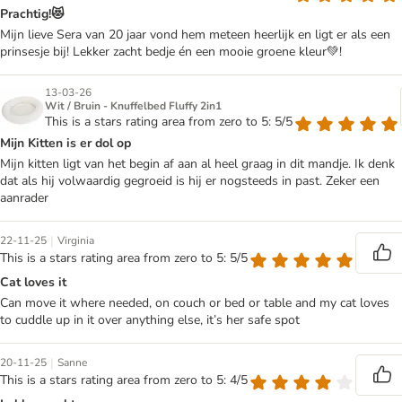
Prachtig!😻
Mijn lieve Sera van 20 jaar vond hem meteen heerlijk en ligt er als een
prinsesje bij! Lekker zacht bedje én een mooie groene kleur💚!
13-03-26
Wit / Bruin - Knuffelbed Fluffy 2in1
This is a stars rating area from zero to 5: 5/5
Mijn Kitten is er dol op
Mijn kitten ligt van het begin af aan al heel graag in dit mandje. Ik denk
dat als hij volwaardig gegroeid is hij er nogsteeds in past. Zeker een
aanrader
|
22-11-25
Virginia
This is a stars rating area from zero to 5: 5/5
Cat loves it
Can move it where needed, on couch or bed or table and my cat loves
to cuddle up in it over anything else, it’s her safe spot
|
20-11-25
Sanne
This is a stars rating area from zero to 5: 4/5