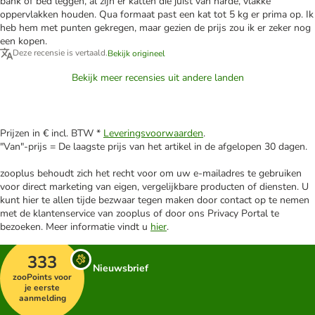
bank of bed leggen, al zijn er katten die juist van harde, vlakke
oppervlakken houden. Qua formaat past een kat tot 5 kg er prima op. Ik
heb hem met punten gekregen, maar gezien de prijs zou ik er zeker nog
een kopen.
Deze recensie is vertaald.
Bekijk origineel
Bekijk meer recensies uit andere landen
Prijzen in € incl. BTW *
Leveringsvoorwaarden
.
"Van"-prijs = De laagste prijs van het artikel in de afgelopen 30 dagen.
zooplus behoudt zich het recht voor om uw e-mailadres te gebruiken
voor direct marketing van eigen, vergelijkbare producten of diensten. U
kunt hier te allen tijde bezwaar tegen maken door contact op te nemen
met de klantenservice van zooplus of door ons Privacy Portal te
bezoeken. Meer informatie vindt u
hier
.
333
Nieuwsbrief
zooPoints voor
je eerste
aanmelding