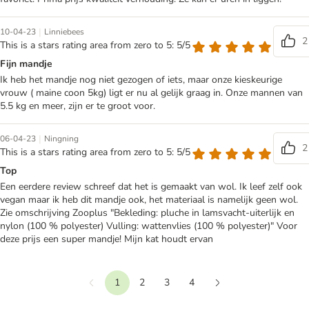
|
10-04-23
Linniebees
2
This is a stars rating area from zero to 5: 5/5
Fijn mandje
Ik heb het mandje nog niet gezogen of iets, maar onze kieskeurige
vrouw ( maine coon 5kg) ligt er nu al gelijk graag in. Onze mannen van
5.5 kg en meer, zijn er te groot voor.
|
06-04-23
Ningning
2
This is a stars rating area from zero to 5: 5/5
Top
Een eerdere review schreef dat het is gemaakt van wol. Ik leef zelf ook
vegan maar ik heb dit mandje ook, het materiaal is namelijk geen wol.
Zie omschrijving Zooplus "Bekleding: pluche in lamsvacht-uiterlijk en
nylon (100 % polyester) Vulling: wattenvlies (100 % polyester)" Voor
deze prijs een super mandje! Mijn kat houdt ervan
1
2
3
4
Terug
Verder