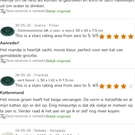
heerlijk om de rand als kussen te gebruiken en komt er zelfs nauwelijks
uit om water te drinken.
Deze recensie is vertaald.
Bekijk origineel
|
|
30-05-26
Joanna
Polen
- Ciemnozielone (dł. x szer. x wys.): 50 x 42 x 7,5 cm
This is a stars rating area from zero to 5: 5/5
Aanrader!
Het mandje is heerlijk zacht, mooie kleur, perfect voor een kat van
gemiddelde grootte.
Deze recensie is vertaald.
Bekijk origineel
|
28-05-26
Frankrijk
- vert foncé : L 50 x l 42 x H 7,5 cm
This is a stars rating area from zero to 5: 4/5
Kattenmand
Het mooie groen heeft het beige vervangen. De vorm is hetzelfde en al
mijn katten zijn er dol op. Enig minpuntje is dat elk vlekje er meteen op
te zien is. Verder raad ik het aan en ga ik er zelf nog meer kopen.
Deze recensie is vertaald.
Bekijk origineel
|
|
16-05-26
Rebeka
Hongarije