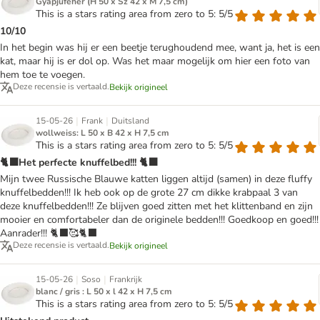
Gyapjúfehér (H 50 x Sz 42 x M 7,5 cm)
This is a stars rating area from zero to 5: 5/5
10/10
In het begin was hij er een beetje terughoudend mee, want ja, het is een
kat, maar hij is er dol op. Was het maar mogelijk om hier een foto van
hem toe te voegen.
Deze recensie is vertaald.
Bekijk origineel
|
|
15-05-26
Frank
Duitsland
wollweiss: L 50 x B 42 x H 7,5 cm
This is a stars rating area from zero to 5: 5/5
🐈‍⬛Het perfecte knuffelbed!!! 🐈‍⬛
Mijn twee Russische Blauwe katten liggen altijd (samen) in deze fluffy
knuffelbedden!!! Ik heb ook op de grote 27 cm dikke krabpaal 3 van
deze knuffelbedden!!! Ze blijven goed zitten met het klittenband en zijn
mooier en comfortabeler dan de originele bedden!!! Goedkoop en goed!!!
Aanrader!!! 🐈‍⬛🥰🐈‍⬛
Deze recensie is vertaald.
Bekijk origineel
|
|
15-05-26
Soso
Frankrijk
blanc / gris : L 50 x l 42 x H 7,5 cm
This is a stars rating area from zero to 5: 5/5