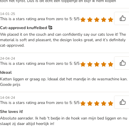
toch het fijnst. Dus is dit echt een toppertje en blijf ik hem kopen
14-01-25
This is a stars rating area from zero to 5: 5/5
Cat-approved knuffelbed 🥰
We placed it on the couch and can confidently say our cats love it! The
material is soft and pleasant, the design looks great, and it’s definitely
cat-approved.
24-04-24
This is a stars rating area from zero to 5: 5/5
Ideaal
Katten liggen er graag op. Ideaal dat het mandje in de wasmachine kan.
Goede prijs
14-04-24
This is a stars rating area from zero to 5: 5/5
She loves it!
Absolute aanrader. Ik heb 't bedje in de hoek van mijn bed liggen en nu
slaapt zij daar altijd heerlijk in!