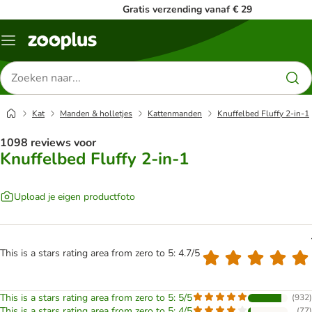
Gratis verzending vanaf € 29
Menu
Zoeken
naar
producten
Kat
Manden & holletjes
Kattenmanden
Knuffelbed Fluffy 2-in-1
1098 reviews voor
Knuffelbed Fluffy 2-in-1
Upload je eigen productfoto
This is a stars rating area from zero to 5: 4.7/5
This is a stars rating area from zero to 5: 5/5
(
932
)
This is a stars rating area from zero to 5: 4/5
(
77
)