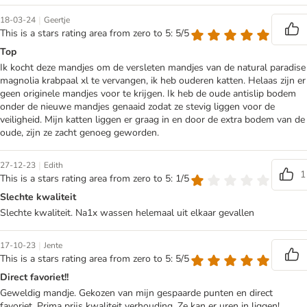
|
18-03-24
Geertje
This is a stars rating area from zero to 5: 5/5
Top
Ik kocht deze mandjes om de versleten mandjes van de natural paradise
magnolia krabpaal xl te vervangen, ik heb ouderen katten. Helaas zijn er
geen originele mandjes voor te krijgen. Ik heb de oude antislip bodem
onder de nieuwe mandjes genaaid zodat ze stevig liggen voor de
veiligheid. Mijn katten liggen er graag in en door de extra bodem van de
oude, zijn ze zacht genoeg geworden.
|
27-12-23
Edith
1
This is a stars rating area from zero to 5: 1/5
Slechte kwaliteit
Slechte kwaliteit. Na1x wassen helemaal uit elkaar gevallen
|
17-10-23
Jente
This is a stars rating area from zero to 5: 5/5
Direct favoriet!!
Geweldig mandje. Gekozen van mijn gespaarde punten en direct
favoriet. Prima prijs kwaliteit verhouding. Ze kan er uren in liggen!