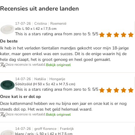
Recensies uit andere landen
|
|
17-07-26
Cristina
Roemenië
alb: L 50 x l 42 x î 7,5 cm
This is a stars rating area from zero to 5: 5/5
De beste
Ik heb in het verleden tientallen mandjes gekocht voor mijn 18-jarige
kater, maar geen enkel was een succes. Dit is de enige waarin hij de
hele dag slaapt, het is groot genoeg en heel goed gemaakt.
Deze recensie is vertaald.
Bekijk origineel
|
|
14-07-26
Natália
Hongarije
Sötétzöld (H 50 x Sz 42 x M 7,5 cm)
This is a stars rating area from zero to 5: 5/5
Onze kat is er dol op
Deze kattenmand hebben we nu bijna een jaar en onze kat is er nog
steeds dol op. Het was het geld helemaal waard.
Deze recensie is vertaald.
Bekijk origineel
|
|
14-07-26
groff florence
Frankrijk
blanc / gris : L 50 x l 42 x H 7,5 cm