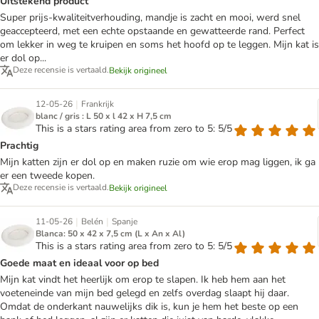
Uitstekend product
Super prijs-kwaliteitverhouding, mandje is zacht en mooi, werd snel
geaccepteerd, met een echte opstaande en gewatteerde rand. Perfect
om lekker in weg te kruipen en soms het hoofd op te leggen. Mijn kat is
er dol op...
Deze recensie is vertaald.
Bekijk origineel
|
12-05-26
Frankrijk
blanc / gris : L 50 x l 42 x H 7,5 cm
This is a stars rating area from zero to 5: 5/5
Prachtig
Mijn katten zijn er dol op en maken ruzie om wie erop mag liggen, ik ga
er een tweede kopen.
Deze recensie is vertaald.
Bekijk origineel
|
|
11-05-26
Belén
Spanje
Blanca: 50 x 42 x 7,5 cm (L x An x Al)
This is a stars rating area from zero to 5: 5/5
Goede maat en ideaal voor op bed
Mijn kat vindt het heerlijk om erop te slapen. Ik heb hem aan het
voeteneinde van mijn bed gelegd en zelfs overdag slaapt hij daar.
Omdat de onderkant nauwelijks dik is, kun je hem het beste op een