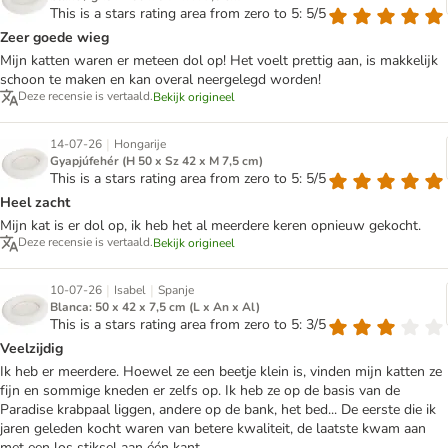
This is a stars rating area from zero to 5: 5/5
Zeer goede wieg
Mijn katten waren er meteen dol op! Het voelt prettig aan, is makkelijk
schoon te maken en kan overal neergelegd worden!
Deze recensie is vertaald.
Bekijk origineel
|
14-07-26
Hongarije
Gyapjúfehér (H 50 x Sz 42 x M 7,5 cm)
This is a stars rating area from zero to 5: 5/5
Heel zacht
Mijn kat is er dol op, ik heb het al meerdere keren opnieuw gekocht.
Deze recensie is vertaald.
Bekijk origineel
|
|
10-07-26
Isabel
Spanje
Blanca: 50 x 42 x 7,5 cm (L x An x Al)
This is a stars rating area from zero to 5: 3/5
Veelzijdig
Ik heb er meerdere. Hoewel ze een beetje klein is, vinden mijn katten ze
fijn en sommige kneden er zelfs op. Ik heb ze op de basis van de
Paradise krabpaal liggen, andere op de bank, het bed... De eerste die ik
jaren geleden kocht waren van betere kwaliteit, de laatste kwam aan
met een los stiksel aan één kant.