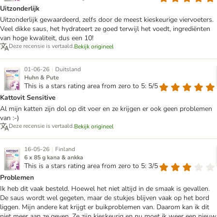
Uitzonderlijk
Uitzonderlijk gewaardeerd, zelfs door de meest kieskeurige viervoeters.
Veel dikke saus, het hydrateert ze goed terwijl het voedt, ingrediënten
van hoge kwaliteit, dus een 10!
Deze recensie is vertaald.
Bekijk origineel
|
01-06-26
Duitsland
Huhn & Pute
This is a stars rating area from zero to 5: 5/5
Kattovit Sensitive
Al mijn katten zijn dol op dit voer en ze krijgen er ook geen problemen
van :-)
Deze recensie is vertaald.
Bekijk origineel
|
16-05-26
Finland
6 x 85 g kana & ankka
This is a stars rating area from zero to 5: 3/5
Problemen
Ik heb dit vaak besteld. Hoewel het niet altijd in de smaak is gevallen.
De saus wordt wel gegeten, maar de stukjes blijven vaak op het bord
liggen. Mijn andere kat krijgt er buikproblemen van. Daarom kan ik dit
niet meer aan ze geven. Ze zijn kieskeurig en nu moet ik weer een nieuw