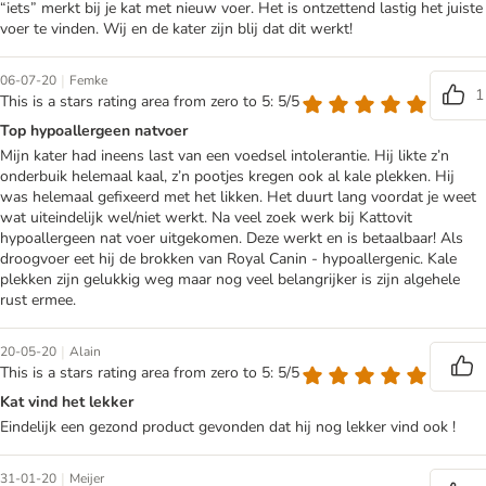
“iets” merkt bij je kat met nieuw voer. Het is ontzettend lastig het juiste
voer te vinden. Wij en de kater zijn blij dat dit werkt!
|
06-07-20
Femke
1
This is a stars rating area from zero to 5: 5/5
Top hypoallergeen natvoer
Mijn kater had ineens last van een voedsel intolerantie. Hij likte z’n
onderbuik helemaal kaal, z’n pootjes kregen ook al kale plekken. Hij
was helemaal gefixeerd met het likken. Het duurt lang voordat je weet
wat uiteindelijk wel/niet werkt. Na veel zoek werk bij Kattovit
hypoallergeen nat voer uitgekomen. Deze werkt en is betaalbaar! Als
droogvoer eet hij de brokken van Royal Canin - hypoallergenic. Kale
plekken zijn gelukkig weg maar nog veel belangrijker is zijn algehele
rust ermee.
|
20-05-20
Alain
This is a stars rating area from zero to 5: 5/5
Kat vind het lekker
Eindelijk een gezond product gevonden dat hij nog lekker vind ook !
|
31-01-20
Meijer