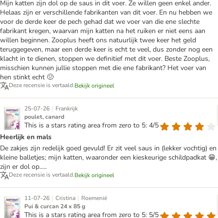
Mijn katten zijn dol op de saus in dit voer. Ze willen geen enkel ander.
Helaas zijn er verschillende fabrikanten van dit voer. En nu hebben we
voor de derde keer de pech gehad dat we voer van die ene slechte
fabrikant kregen, waarvan mijn katten na het ruiken er niet eens aan
willen beginnen. Zooplus heeft ons natuurlijk twee keer het geld
teruggegeven, maar een derde keer is echt te veel, dus zonder nog een
klacht in te dienen, stoppen we definitief met dit voer. Beste Zooplus,
misschien kunnen jullie stoppen met die ene fabrikant? Het voer van
hen stinkt echt 🤢
Deze recensie is vertaald.
Bekijk origineel
|
25-07-26
Frankrijk
poulet, canard
This is a stars rating area from zero to 5: 4/5
Heerlijk en mals
De zakjes zijn redelijk goed gevuld! Er zit veel saus in (lekker vochtig) en
kleine balletjes; mijn katten, waaronder een kieskeurige schildpadkat 😁,
zijn er dol op.....
Deze recensie is vertaald.
Bekijk origineel
|
|
11-07-26
Cristina
Roemenië
Pui & curcan 24 x 85 g
This is a stars rating area from zero to 5: 5/5