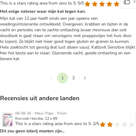
3
This is a stars rating area from zero to 5: 5/5
Het enige natvoer waar mijn kat tegen kan.
Mijn kat van 12 jaar heeft sinds een jaar opeens een
voedingsintolerantie ontwikkeld. Overgeven, krabben en bijten in de
vacht en periodes van te zachte ontlasting (waar mevrouw dan ook
doodleuk in gaat staan om vervolgens met poeppootjes het huis door
te lopen). Ze blijkt niet meer goed tegen gluten en granen te kunnen.
Hele zoektocht tot gevolg (kat lust alleen saus). Kattovit Sensitive blijkt
hier het beste aan te slaan. Glanzende vacht, goede ontlasting en een
lievere kat.
1
2
Terug
Verder
Recensies uit andere landen
|
|
08-08-26
Mela i Pepe
Polen
Kurczak i kaczka, 12 x 85
This is a stars rating area from zero to 5: 2/5
Dit zou geen loterij moeten zijn...