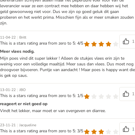
dierenartsen schrijven alleen maar het peperdure voer voor van de
leverancier waar ze een contract mee hebben en daar hebben wij het
geld gewoonweg niet voor. Dus we zijn op goed geluk dit gaan
proberen en het werkt prima. Misschien fijn als er meer smaken zouden
zijn.
|
11-04-22
Britt
1
This is a stars rating area from zero to 5: 4/5
Meer vlees nodig.
Mijn poes vind dit super lekker ! Alleen de stukjes vlees erin zijn te
weinig voor een volledige maaltijd. Meer saus dan vlees. Dus moet nog
droogvoer bijvoeren. Puntje van aandacht ! Maar poes is happy want die
is gek op saus.
|
13-01-22
JBO
1
This is a stars rating area from zero to 5: 1/5
reageert er niet goed op
Vindt het lekker, maar moet er van overgeven en diarree.
|
23-11-21
Jacqueline
1
This is a stars rating area from zero to 5: 3/5