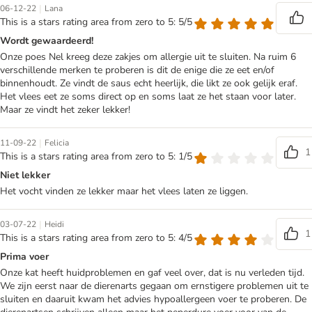
|
06-12-22
Lana
This is a stars rating area from zero to 5: 5/5
Wordt gewaardeerd!
Onze poes Nel kreeg deze zakjes om allergie uit te sluiten. Na ruim 6
verschillende merken te proberen is dit de enige die ze eet en/of
binnenhoudt. Ze vindt de saus echt heerlijk, die likt ze ook gelijk eraf.
Het vlees eet ze soms direct op en soms laat ze het staan voor later.
Maar ze vindt het zeker lekker!
|
11-09-22
Felicia
1
This is a stars rating area from zero to 5: 1/5
Niet lekker
Het vocht vinden ze lekker maar het vlees laten ze liggen.
|
03-07-22
Heidi
1
This is a stars rating area from zero to 5: 4/5
Prima voer
Onze kat heeft huidproblemen en gaf veel over, dat is nu verleden tijd.
We zijn eerst naar de dierenarts gegaan om ernstigere problemen uit te
sluiten en daaruit kwam het advies hypoallergeen voer te proberen. De