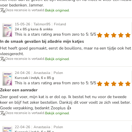
voer bedenken. Jammer.
Deze recensie is vertaald.
Bekijk origineel
|
|
15-05-26
Tailmon95
Finland
24 x 85 g kana & ankka
This is a stars rating area from zero to 5: 5/5
In de smaak gevallen bij alledrie mijn katjes
Het heeft goed gesmaakt, eerst de bouillons, maar na een tijdje ook het
vleesgerecht.
Deze recensie is vertaald.
Bekijk origineel
|
|
24-04-26
Anastasiia
Polen
Kurczak i indyk, 6 x 85 g
This is a stars rating area from zero to 5: 5/5
Zeker een aanrader
Zeer goed voer, mijn kat is er dol op. Ik bestel het nu voor de tweede
keer en blijf het zeker bestellen. Dankzij dit voer voelt ze zich veel beter.
Goede verpakking, bedankt Zooplus 👍
Deze recensie is vertaald.
Bekijk origineel
|
|
22-04-26
Anastasiia
Polen