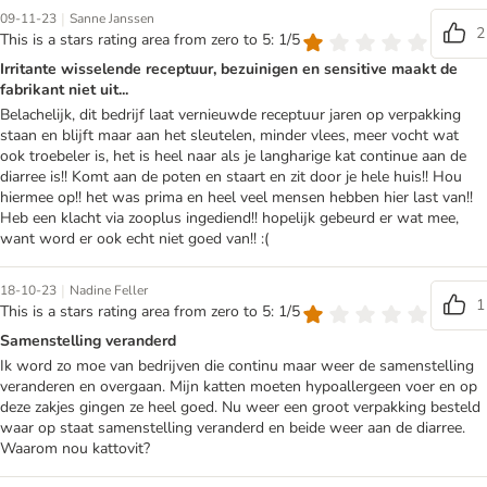
|
09-11-23
Sanne Janssen
2
This is a stars rating area from zero to 5: 1/5
Irritante wisselende receptuur, bezuinigen en sensitive maakt de
fabrikant niet uit...
Belachelijk, dit bedrijf laat vernieuwde receptuur jaren op verpakking
staan en blijft maar aan het sleutelen, minder vlees, meer vocht wat
ook troebeler is, het is heel naar als je langharige kat continue aan de
diarree is!! Komt aan de poten en staart en zit door je hele huis!! Hou
hiermee op!! het was prima en heel veel mensen hebben hier last van!!
Heb een klacht via zooplus ingediend!! hopelijk gebeurd er wat mee,
want word er ook echt niet goed van!! :(
|
18-10-23
Nadine Feller
1
This is a stars rating area from zero to 5: 1/5
Samenstelling veranderd
Ik word zo moe van bedrijven die continu maar weer de samenstelling
veranderen en overgaan. Mijn katten moeten hypoallergeen voer en op
deze zakjes gingen ze heel goed. Nu weer een groot verpakking besteld
waar op staat samenstelling veranderd en beide weer aan de diarree.
Waarom nou kattovit?