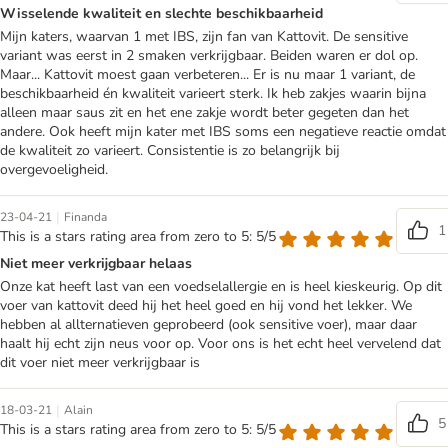
Wisselende kwaliteit en slechte beschikbaarheid
Mijn katers, waarvan 1 met IBS, zijn fan van Kattovit. De sensitive
variant was eerst in 2 smaken verkrijgbaar. Beiden waren er dol op.
Maar... Kattovit moest gaan verbeteren... Er is nu maar 1 variant, de
beschikbaarheid én kwaliteit varieert sterk. Ik heb zakjes waarin bijna
alleen maar saus zit en het ene zakje wordt beter gegeten dan het
andere. Ook heeft mijn kater met IBS soms een negatieve reactie omdat
de kwaliteit zo varieert. Consistentie is zo belangrijk bij
overgevoeligheid.
|
23-04-21
Finanda
1
This is a stars rating area from zero to 5: 5/5
Niet meer verkrijgbaar helaas
Onze kat heeft last van een voedselallergie en is heel kieskeurig. Op dit
voer van kattovit deed hij het heel goed en hij vond het lekker. We
hebben al allternatieven geprobeerd (ook sensitive voer), maar daar
haalt hij echt zijn neus voor op. Voor ons is het echt heel vervelend dat
dit voer niet meer verkrijgbaar is
|
18-03-21
Alain
5
This is a stars rating area from zero to 5: 5/5