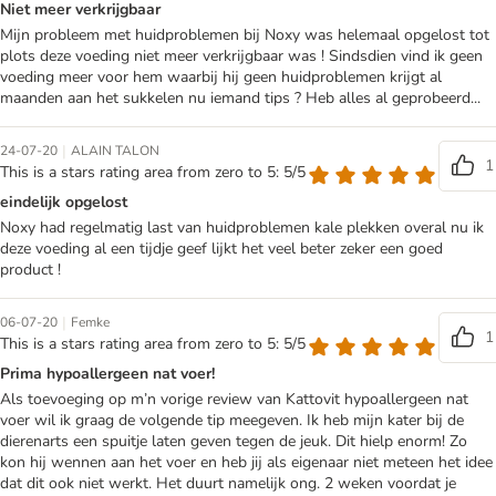
Niet meer verkrijgbaar
Mijn probleem met huidproblemen bij Noxy was helemaal opgelost tot
plots deze voeding niet meer verkrijgbaar was ! Sindsdien vind ik geen
voeding meer voor hem waarbij hij geen huidproblemen krijgt al
maanden aan het sukkelen nu iemand tips ? Heb alles al geprobeerd...
|
24-07-20
ALAIN TALON
1
This is a stars rating area from zero to 5: 5/5
eindelijk opgelost
Noxy had regelmatig last van huidproblemen kale plekken overal nu ik
deze voeding al een tijdje geef lijkt het veel beter zeker een goed
product !
|
06-07-20
Femke
1
This is a stars rating area from zero to 5: 5/5
Prima hypoallergeen nat voer!
Als toevoeging op m’n vorige review van Kattovit hypoallergeen nat
voer wil ik graag de volgende tip meegeven. Ik heb mijn kater bij de
dierenarts een spuitje laten geven tegen de jeuk. Dit hielp enorm! Zo
kon hij wennen aan het voer en heb jij als eigenaar niet meteen het idee
dat dit ook niet werkt. Het duurt namelijk ong. 2 weken voordat je