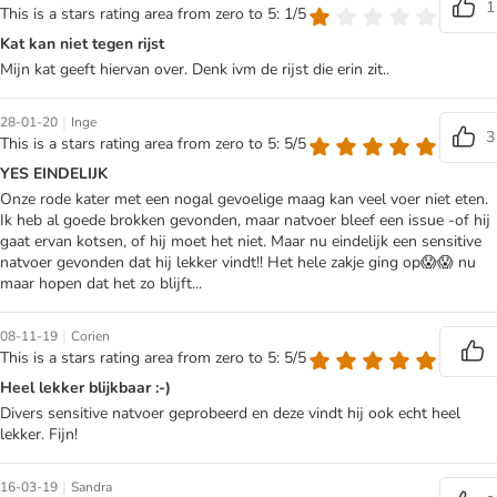
1
This is a stars rating area from zero to 5: 1/5
Kat kan niet tegen rijst
Mijn kat geeft hiervan over. Denk ivm de rijst die erin zit..
|
28-01-20
Inge
3
This is a stars rating area from zero to 5: 5/5
YES EINDELIJK
Onze rode kater met een nogal gevoelige maag kan veel voer niet eten.
Ik heb al goede brokken gevonden, maar natvoer bleef een issue -of hij
gaat ervan kotsen, of hij moet het niet. Maar nu eindelijk een sensitive
natvoer gevonden dat hij lekker vindt!! Het hele zakje ging op😱😱 nu
maar hopen dat het zo blijft...
|
08-11-19
Corien
This is a stars rating area from zero to 5: 5/5
Heel lekker blijkbaar :-)
Divers sensitive natvoer geprobeerd en deze vindt hij ook echt heel
lekker. Fijn!
|
16-03-19
Sandra