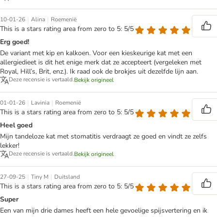
|
|
10-01-26
Alina
Roemenië
This is a stars rating area from zero to 5: 5/5
Erg goed!
De variant met kip en kalkoen. Voor een kieskeurige kat met een
allergiedieet is dit het enige merk dat ze accepteert (vergeleken met
Royal, Hill’s, Brit, enz.). Ik raad ook de brokjes uit dezelfde lijn aan.
Deze recensie is vertaald.
Bekijk origineel
|
|
01-01-26
Lavinia
Roemenië
This is a stars rating area from zero to 5: 5/5
Heel goed
Mijn tandeloze kat met stomatitis verdraagt ze goed en vindt ze zelfs
lekker!
Deze recensie is vertaald.
Bekijk origineel
|
|
27-09-25
Tiny M
Duitsland
This is a stars rating area from zero to 5: 5/5
Super
Een van mijn drie dames heeft een hele gevoelige spijsvertering en ik