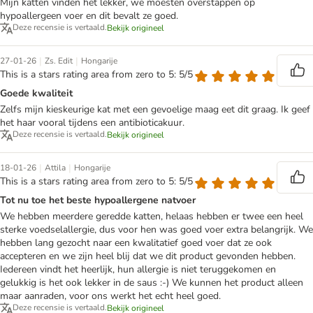
Mijn katten vinden het lekker, we moesten overstappen op
hypoallergeen voer en dit bevalt ze goed.
Deze recensie is vertaald.
Bekijk origineel
|
|
27-01-26
Zs. Edit
Hongarije
This is a stars rating area from zero to 5: 5/5
Goede kwaliteit
Zelfs mijn kieskeurige kat met een gevoelige maag eet dit graag. Ik geef
het haar vooral tijdens een antibioticakuur.
Deze recensie is vertaald.
Bekijk origineel
|
|
18-01-26
Attila
Hongarije
This is a stars rating area from zero to 5: 5/5
Tot nu toe het beste hypoallergene natvoer
We hebben meerdere geredde katten, helaas hebben er twee een heel
sterke voedselallergie, dus voor hen was goed voer extra belangrijk. We
hebben lang gezocht naar een kwalitatief goed voer dat ze ook
accepteren en we zijn heel blij dat we dit product gevonden hebben.
Iedereen vindt het heerlijk, hun allergie is niet teruggekomen en
gelukkig is het ook lekker in de saus :-) We kunnen het product alleen
maar aanraden, voor ons werkt het echt heel goed.
Deze recensie is vertaald.
Bekijk origineel