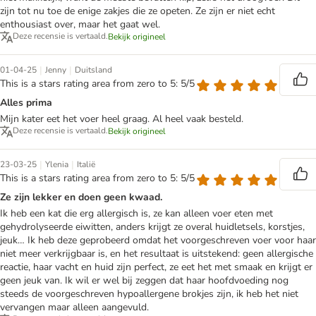
zijn tot nu toe de enige zakjes die ze opeten. Ze zijn er niet echt
enthousiast over, maar het gaat wel.
Deze recensie is vertaald.
Bekijk origineel
|
|
01-04-25
Jenny
Duitsland
This is a stars rating area from zero to 5: 5/5
Alles prima
Mijn kater eet het voer heel graag. Al heel vaak besteld.
Deze recensie is vertaald.
Bekijk origineel
|
|
23-03-25
Ylenia
Italië
This is a stars rating area from zero to 5: 5/5
Ze zijn lekker en doen geen kwaad.
Ik heb een kat die erg allergisch is, ze kan alleen voer eten met
gehydrolyseerde eiwitten, anders krijgt ze overal huidletsels, korstjes,
jeuk… Ik heb deze geprobeerd omdat het voorgeschreven voer voor haar
niet meer verkrijgbaar is, en het resultaat is uitstekend: geen allergische
reactie, haar vacht en huid zijn perfect, ze eet het met smaak en krijgt er
geen jeuk van. Ik wil er wel bij zeggen dat haar hoofdvoeding nog
steeds de voorgeschreven hypoallergene brokjes zijn, ik heb het niet
vervangen maar alleen aangevuld.