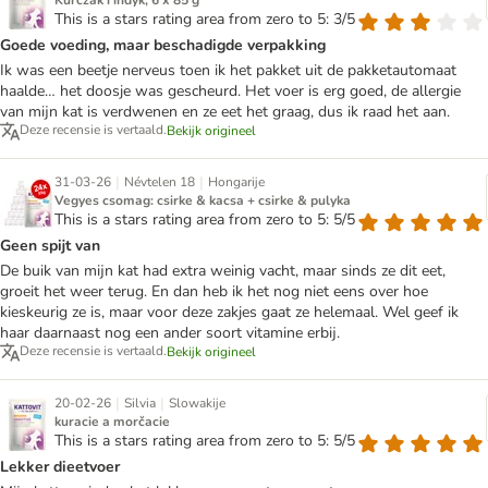
Kurczak i indyk, 6 x 85 g
This is a stars rating area from zero to 5: 3/5
Goede voeding, maar beschadigde verpakking
Ik was een beetje nerveus toen ik het pakket uit de pakketautomaat
haalde… het doosje was gescheurd. Het voer is erg goed, de allergie
van mijn kat is verdwenen en ze eet het graag, dus ik raad het aan.
Deze recensie is vertaald.
Bekijk origineel
|
|
31-03-26
Névtelen 18
Hongarije
Vegyes csomag: csirke & kacsa + csirke & pulyka
This is a stars rating area from zero to 5: 5/5
Geen spijt van
De buik van mijn kat had extra weinig vacht, maar sinds ze dit eet,
groeit het weer terug. En dan heb ik het nog niet eens over hoe
kieskeurig ze is, maar voor deze zakjes gaat ze helemaal. Wel geef ik
haar daarnaast nog een ander soort vitamine erbij.
Deze recensie is vertaald.
Bekijk origineel
|
|
20-02-26
Silvia
Slowakije
kuracie a morčacie
This is a stars rating area from zero to 5: 5/5
Lekker dieetvoer