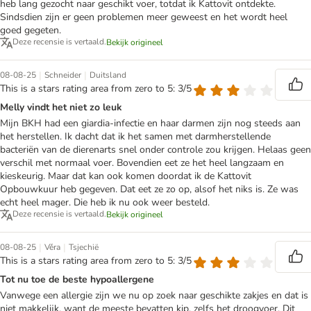
heb lang gezocht naar geschikt voer, totdat ik Kattovit ontdekte.
Sindsdien zijn er geen problemen meer geweest en het wordt heel
goed gegeten.
Deze recensie is vertaald.
Bekijk origineel
|
|
08-08-25
Schneider
Duitsland
This is a stars rating area from zero to 5: 3/5
Melly vindt het niet zo leuk
Mijn BKH had een giardia-infectie en haar darmen zijn nog steeds aan
het herstellen. Ik dacht dat ik het samen met darmherstellende
bacteriën van de dierenarts snel onder controle zou krijgen. Helaas geen
verschil met normaal voer. Bovendien eet ze het heel langzaam en
kieskeurig. Maar dat kan ook komen doordat ik de Kattovit
Opbouwkuur heb gegeven. Dat eet ze zo op, alsof het niks is. Ze was
echt heel mager. Die heb ik nu ook weer besteld.
Deze recensie is vertaald.
Bekijk origineel
|
|
08-08-25
Věra
Tsjechië
This is a stars rating area from zero to 5: 3/5
Tot nu toe de beste hypoallergene
Vanwege een allergie zijn we nu op zoek naar geschikte zakjes en dat is
niet makkelijk, want de meeste bevatten kip, zelfs het droogvoer. Dit