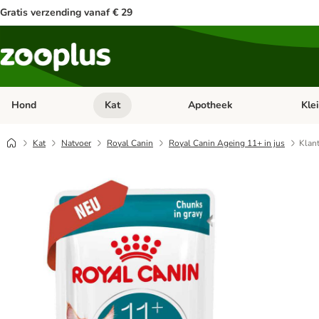
Gratis verzending vanaf € 29
Hond
Kat
Apotheek
Kle
Open categorie menu: Hond
Open categorie menu: Kat
Open 
Kat
Natvoer
Royal Canin
Royal Canin Ageing 11+ in jus
Klan