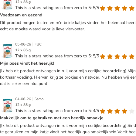
12 x 85 g
This is a stars rating area from zero to 5: 5/5
Voedzaam en gezond
Dit product mogen testen en m'n beide katjes vinden het helemaal heerlij
echt de moeite waard voor je lieve viervoeter.
|
05-06-26
FBC
12 x 85 g
This is a stars rating area from zero to 5: 5/5
Mijn poes vindt het heerlijk!
[Ik heb dit product ontvangen in ruil voor mijn eerlijke beoordeling] Mi
korthaar voeding. Hiervan krijg ze brokjes en natvoer. Nu hebben wij ee
dat is zeker een pluspunt!
|
04-06-26
Samo
12 x 85 g
This is a stars rating area from zero to 5: 4/5
Makkelijk om te gebruiken met een heerlijk smaakje
[Ik heb dit product ontvangen in ruil voor mijn eerlijke beoordeling] Sin
te gebruiken en mijn katje vindt het heerlijk qua smakelijkheid Voelt he