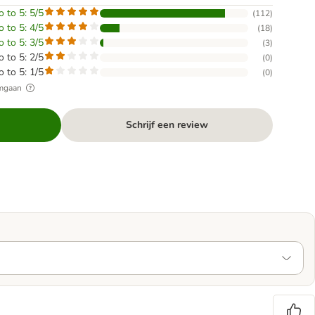
o to 5: 5/5
(
112
)
o to 5: 4/5
(
18
)
o to 5: 3/5
(
3
)
o to 5: 2/5
(
0
)
o to 5: 1/5
(
0
)
omgaan
Schrijf een review