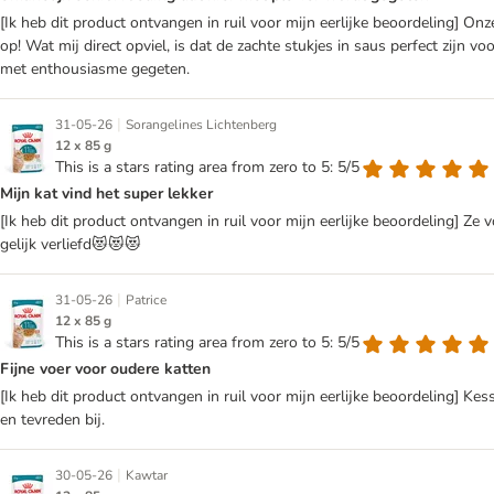
[Ik heb dit product ontvangen in ruil voor mijn eerlijke beoordeling] O
op! Wat mij direct opviel, is dat de zachte stukjes in saus perfect zij
met enthousiasme gegeten.
|
31-05-26
Sorangelines Lichtenberg
12 x 85 g
This is a stars rating area from zero to 5: 5/5
Mijn kat vind het super lekker
[Ik heb dit product ontvangen in ruil voor mijn eerlijke beoordeling] Ze
gelijk verliefd😻😻😻
|
31-05-26
Patrice
12 x 85 g
This is a stars rating area from zero to 5: 5/5
Fijne voer voor oudere katten
[Ik heb dit product ontvangen in ruil voor mijn eerlijke beoordeling] Kess 
en tevreden bij.
|
30-05-26
Kawtar