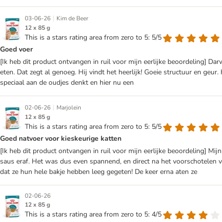
|
03-06-26
Kim de Beer
12 x 85 g
This is a stars rating area from zero to 5: 5/5
Goed voer
[Ik heb dit product ontvangen in ruil voor mijn eerlijke beoordeling] Darwi
eten. Dat zegt al genoeg. Hij vindt het heerlijk! Goeie structuur en geur. 
speciaal aan de oudjes denkt en hier nu een
|
02-06-26
Marjolein
12 x 85 g
This is a stars rating area from zero to 5: 5/5
Goed natvoer voor kieskeurige katten
[Ik heb dit product ontvangen in ruil voor mijn eerlijke beoordeling] Mij
saus eraf. Het was dus even spannend, en direct na het voorschotelen vo
dat ze hun hele bakje hebben leeg gegeten! De keer erna aten ze
02-06-26
12 x 85 g
This is a stars rating area from zero to 5: 4/5