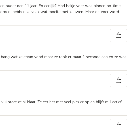
tten ouder dan 11 jaar. En eerlijk? Had bakje voer was binnen no-time
der worden, hebben ze vaak wat moeite met kauwen. Maar dit voer word
erst bang wat ze ervan vond maar ze rook er maar 1 seconde aan en ze was
l staat ze al klaar! Ze eet het met veel plezier op en blijft miii actief