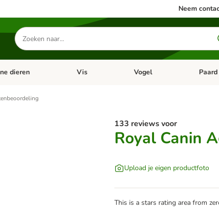
Neem contac
Zoeken
naar
producten
ine dieren
Vis
Vogel
Paard
categorie menu: Apotheek
Open categorie menu: Kleine dieren
Open categorie menu: Vis
Open cat
tenbeoordeling
133 reviews voor
Royal Canin A
Upload je eigen productfoto
This is a stars rating area from zer