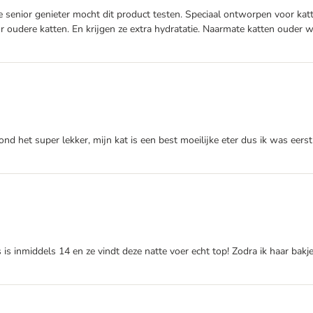
nze senior genieter mocht dit product testen. Speciaal ontworpen voor ka
n voor oudere katten. En krijgen ze extra hydratatie. Naarmate katten ou
 vond het super lekker, mijn kat is een best moeilijke eter dus ik was e
is inmiddels 14 en ze vindt deze natte voer echt top! Zodra ik haar bakje vu