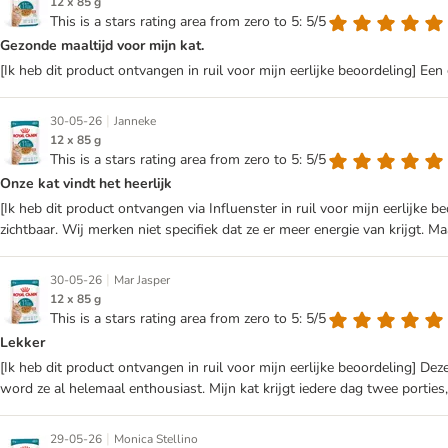
12 x 85 g
This is a stars rating area from zero to 5: 5/5
Gezonde maaltijd voor mijn kat.
[Ik heb dit product ontvangen in ruil voor mijn eerlijke beoordeling] Een 
|
30-05-26
Janneke
12 x 85 g
This is a stars rating area from zero to 5: 5/5
Onze kat vindt het heerlijk
[Ik heb dit product ontvangen via Influenster in ruil voor mijn eerlijke 
zichtbaar. Wij merken niet specifiek dat ze er meer energie van krijgt. Maa
|
30-05-26
Mar Jasper
12 x 85 g
This is a stars rating area from zero to 5: 5/5
Lekker
[Ik heb dit product ontvangen in ruil voor mijn eerlijke beoordeling] Deze
word ze al helemaal enthousiast. Mijn kat krijgt iedere dag twee porties, 
|
29-05-26
Monica Stellino