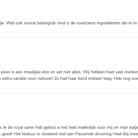
k. Wat ook vooral belangrijk vind is de voedzame ingrediënten die er in 
jn poes is een moeilijke eter en eet niet alles. Wij hebben heel veel me
n extra variatie voor natvoer! Ze had haar bord meteen leeg. Heb nog we
ds ik de royal canin heb getest is het heel makkelijk voor mij en mijn kat
el goed! Het textuur is vloeiend met een Passende dosering Heel blij mee