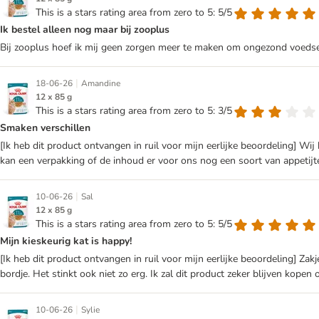
This is a stars rating area from zero to 5: 5/5
Ik bestel alleen nog maar bij zooplus
Bij zooplus hoef ik mij geen zorgen meer te maken om ongezond voedsel
|
18-06-26
Amandine
12 x 85 g
This is a stars rating area from zero to 5: 3/5
Smaken verschillen
[Ik heb dit product ontvangen in ruil voor mijn eerlijke beoordeling] W
kan een verpakking of de inhoud er voor ons nog een soort van appetijtel
|
10-06-26
Sal
12 x 85 g
This is a stars rating area from zero to 5: 5/5
Mijn kieskeurig kat is happy!
[Ik heb dit product ontvangen in ruil voor mijn eerlijke beoordeling] Zakj
bordje. Het stinkt ook niet zo erg. Ik zal dit product zeker blijven kopen 
|
10-06-26
Sylie