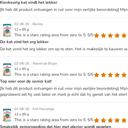
Kieskeurig kat vindt het lekker
[Ik heb dit product ontvangen in ruil voor mijn eerlijke beoordeling] Mij
|
02-06-26
Bonita
12 x 85 g
This is a stars rating area from zero to 5: 5/5
De kat vind het erg lekker
De kat vond het erg lekker om op te eten. Het is makkelijk te kauwen wat
|
02-06-26
Naomi de Bruijn
12 x 85 g
This is a stars rating area from zero to 5: 5/5
Top voer voor de senior kat!
[Ik heb dit product ontvangen in ruil voor mijn eerlijke beoordeling] Mi
geprobeerd eet hij veel beter en merk je echt dat hij geniet van het eten!
|
01-06-26
Kim Huizenga
12 x 85 g
This is a stars rating area from zero to 5: 5/5
Smakelijk seniorvoeding dat hier met plezier wordt gegeten