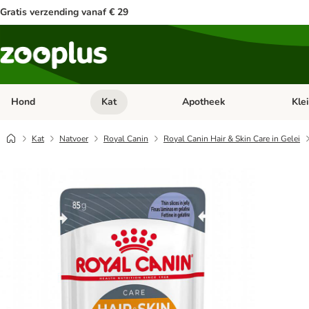
Gratis verzending vanaf € 29
Hond
Kat
Apotheek
Kle
Open categorie menu: Hond
Open categorie menu: Kat
Open 
Kat
Natvoer
Royal Canin
Royal Canin Hair & Skin Care in Gelei