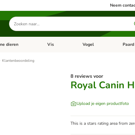
Neem contac
Zoeken
naar
producten
ine dieren
Vis
Vogel
Paard
categorie menu: Apotheek
Open categorie menu: Kleine dieren
Open categorie menu: Vis
Open cat
Klantenbeoordeling
8 reviews voor
Royal Canin Ha
Upload je eigen productfoto
This is a stars rating area from zer