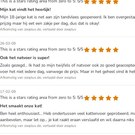
This is a stars rating area from zero to 5: 5/5
Mijn kat vindt het heerlijk!
Mijn 18-jarige kat is net aan zijn tandvlees geopereerd. Ik ben overgest
prijzig maar hij eet een zakje per dag, dus dat is okay!
Afkomstig van zooplus.de, vertaald door zooplus
26-03-09
This is a stars rating area from zero to 5: 5/5
Ook het natvoer is super!
Zoals gezegd... Ik had zo mijn twijfels of natvoer ook zo goed geaccepte
voer het niet iedere dag, vanwege de prijs. Maar in het geheel vind ik h
Afkomstig van zooplus.de, vertaald door zooplus
17-02-09
This is a stars rating area from zero to 5: 5/5
Het smaakt onze kat!
Ben heel enthousiast... Heb ondertussen veel kattenvoer geprobeerd, maa
aanbevelen, maar let op... je kat raakt eraan verslaafd en wil daarna nik
Afkomstig van zooplus.de, vertaald door zooplus