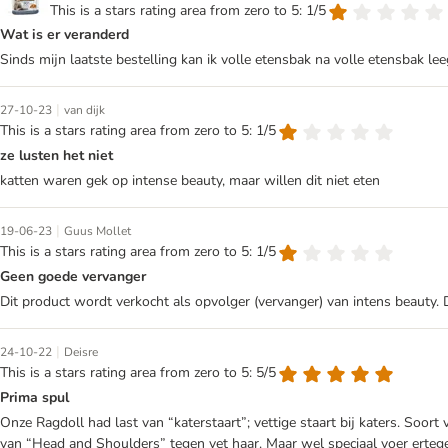
This is a stars rating area from zero to 5: 1/5
Wat is er veranderd
Sinds mijn laatste bestelling kan ik volle etensbak na volle etensbak le
|
27-10-23
van dijk
This is a stars rating area from zero to 5: 1/5
ze lusten het niet
katten waren gek op intense beauty, maar willen dit niet eten
|
19-06-23
Guus Mollet
This is a stars rating area from zero to 5: 1/5
Geen goede vervanger
Dit product wordt verkocht als opvolger (vervanger) van intens beauty. D
|
24-10-22
Deisre
This is a stars rating area from zero to 5: 5/5
Prima spul
Onze Ragdoll had last van “katerstaart”; vettige staart bij katers. Soor
van “Head and Shoulders” tegen vet haar. Maar wel speciaal voer erteg