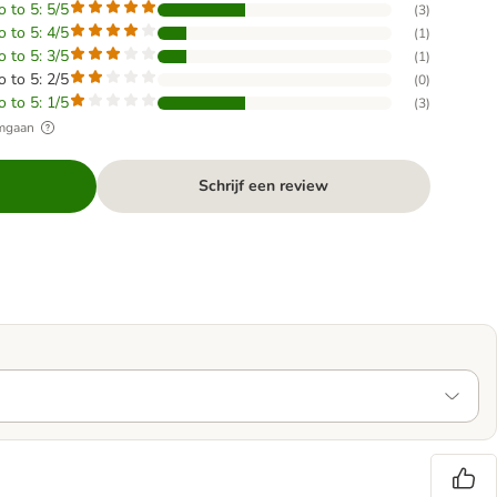
o to 5: 5/5
(
3
)
o to 5: 4/5
(
1
)
o to 5: 3/5
(
1
)
o to 5: 2/5
(
0
)
o to 5: 1/5
(
3
)
omgaan
Schrijf een review