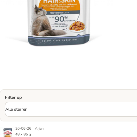
Filter op
|
20-06-26
Arjan
48 x 85 g