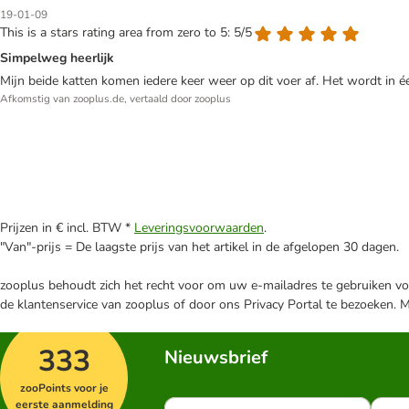
19-01-09
This is a stars rating area from zero to 5: 5/5
Simpelweg heerlijk
Mijn beide katten komen iedere keer weer op dit voer af. Het wordt in 
Afkomstig van zooplus.de, vertaald door zooplus
Prijzen in € incl. BTW *
Leveringsvoorwaarden
.
"Van"-prijs = De laagste prijs van het artikel in de afgelopen 30 dagen.
zooplus behoudt zich het recht voor om uw e-mailadres te gebruiken voo
de klantenservice van zooplus of door ons Privacy Portal te bezoeken. 
333
Nieuwsbrief
zooPoints voor je
eerste aanmelding