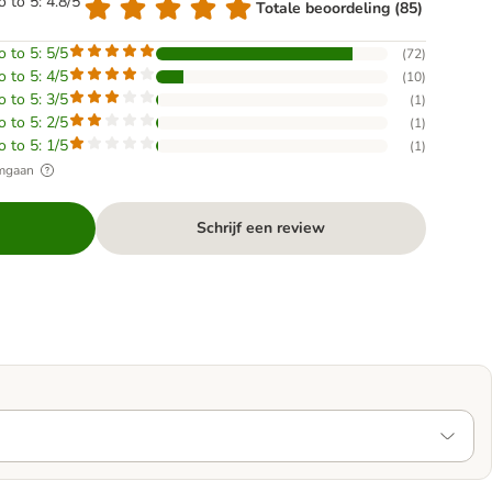
o to 5: 4.8/5
Totale beoordeling (85)
o to 5: 5/5
(
72
)
o to 5: 4/5
(
10
)
o to 5: 3/5
(
1
)
o to 5: 2/5
(
1
)
o to 5: 1/5
(
1
)
omgaan
Schrijf een review