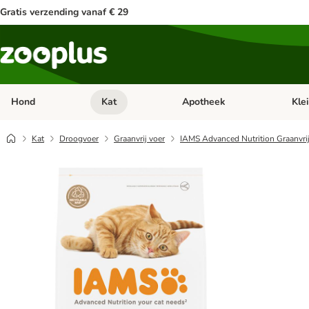
Gratis verzending vanaf € 29
Hond
Kat
Apotheek
Kle
Open categorie menu: Hond
Open categorie menu: Kat
Open 
Kat
Droogvoer
Graanvrij voer
IAMS Advanced Nutrition Graanvrij