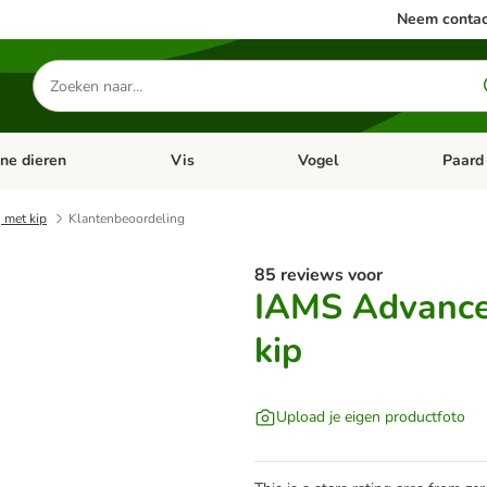
Neem contac
Zoeken
naar
producten
ine dieren
Vis
Vogel
Paard
categorie menu: Apotheek
Open categorie menu: Kleine dieren
Open categorie menu: Vis
Open cat
 met kip
Klantenbeoordeling
85 reviews voor
IAMS Advanced
kip
Upload je eigen productfoto