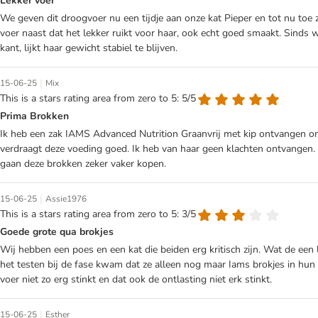
Lekker voer
We geven dit droogvoer nu een tijdje aan onze kat Pieper en tot nu toe z
voer naast dat het lekker ruikt voor haar, ook echt goed smaakt. Sinds w
kant, lijkt haar gewicht stabiel te blijven.
|
15-06-25
Mix
This is a stars rating area from zero to 5: 5/5
Prima Brokken
Ik heb een zak IAMS Advanced Nutrition Graanvrij met kip ontvangen om
verdraagt deze voeding goed. Ik heb van haar geen klachten ontvangen.
gaan deze brokken zeker vaker kopen.
|
15-06-25
Assie1976
This is a stars rating area from zero to 5: 3/5
Goede grote qua brokjes
Wij hebben een poes en een kat die beiden erg kritisch zijn. Wat de een l
het testen bij de fase kwam dat ze alleen nog maar Iams brokjes in hun 
voer niet zo erg stinkt en dat ook de ontlasting niet erk stinkt.
|
15-06-25
Esther