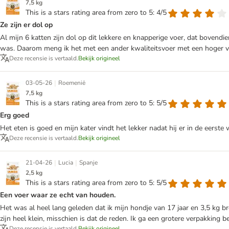
7,5 kg
This is a stars rating area from zero to 5: 4/5
Ze zijn er dol op
Al mijn 6 katten zijn dol op dit lekkere en knapperige voer, dat bovendi
was. Daarom meng ik het met een ander kwaliteitsvoer met een hoger vet
Deze recensie is vertaald.
Bekijk origineel
|
03-05-26
Roemenië
7,5 kg
This is a stars rating area from zero to 5: 5/5
Erg goed
Het eten is goed en mijn kater vindt het lekker nadat hij er in de eerst
Deze recensie is vertaald.
Bekijk origineel
|
|
21-04-26
Lucia
Spanje
2,5 kg
This is a stars rating area from zero to 5: 5/5
Een voer waar ze echt van houden.
Het was al heel lang geleden dat ik mijn hondje van 17 jaar en 3,5 kg br
zijn heel klein, misschien is dat de reden. Ik ga een grotere verpakking be
Deze recensie is vertaald.
Bekijk origineel