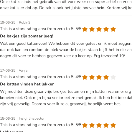
Onze kat is sinds het gebruik van dit voer weer een super actief en vrie
onze kat is er dol op. De zak is ook het juiste hoeveelheid. Kortom wij 
|
19-06-25
RobinS
This is a stars rating area from zero to 5: 5/5
De bakjes zijn zomaar leeg!
Wat een goed kattenvoer! We hebben dit voer getest en ik moet zeggen;
dat ook kan, en rondom de plek waar de bakjes staan blijft het in die zin
dagen dit voer te hebben gegeven keer op keer op. Erg tevreden! 10/
|
17-06-25
Vanja
This is a stars rating area from zero to 5: 4/5
De katten vinden het lekker
Wij mochten deze graanvrije brokjes testen en mijn katten waren er erg bl
knoeien niet. Ook mijn bijna senior eet ze met gemak. Ik heb het idee 
zijn vrij gevoelig. Daarom voer ik ze al graanvrij, hopelijk went het.
|
15-06-25
InsightInspector
This is a stars rating area from zero to 5: 5/5