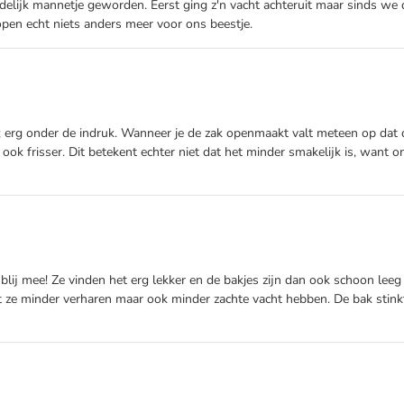
ndelijk mannetje geworden. Eerst ging z'n vacht achteruit maar sinds we 
kopen echt niets anders meer voor ons beestje.
 erg onder de indruk. Wanneer je de zak openmaakt valt meteen op dat d
 ook frisser. Dit betekent echter niet dat het minder smakelijk is, want 
ij mee! Ze vinden het erg lekker en de bakjes zijn dan ook schoon leeg el
dat ze minder verharen maar ook minder zachte vacht hebben. De bak sti