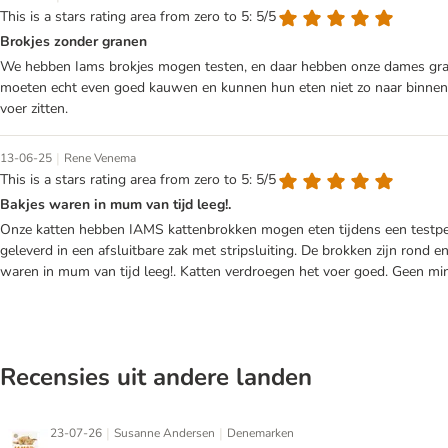
This is a stars rating area from zero to 5: 5/5
Brokjes zonder granen
We hebben Iams brokjes mogen testen, en daar hebben onze dames graag g
moeten echt even goed kauwen en kunnen hun eten niet zo naar binnen sch
voer zitten.
|
13-06-25
Rene Venema
This is a stars rating area from zero to 5: 5/5
Bakjes waren in mum van tijd leeg!.
Onze katten hebben IAMS kattenbrokken mogen eten tijdens een testpe
geleverd in een afsluitbare zak met stripsluiting. De brokken zijn rond
waren in mum van tijd leeg!. Katten verdroegen het voer goed. Geen mi
Recensies uit andere landen
|
|
23-07-26
Susanne Andersen
Denemarken