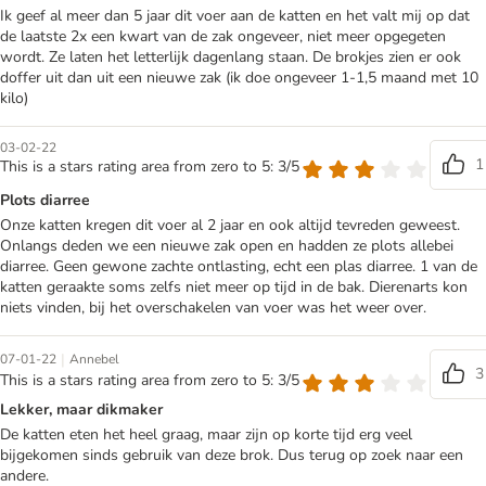
Ik geef al meer dan 5 jaar dit voer aan de katten en het valt mij op dat
de laatste 2x een kwart van de zak ongeveer, niet meer opgegeten
wordt. Ze laten het letterlijk dagenlang staan. De brokjes zien er ook
doffer uit dan uit een nieuwe zak (ik doe ongeveer 1-1,5 maand met 10
kilo)
03-02-22
1
This is a stars rating area from zero to 5: 3/5
Plots diarree
Onze katten kregen dit voer al 2 jaar en ook altijd tevreden geweest.
Onlangs deden we een nieuwe zak open en hadden ze plots allebei
diarree. Geen gewone zachte ontlasting, echt een plas diarree. 1 van de
katten geraakte soms zelfs niet meer op tijd in de bak. Dierenarts kon
niets vinden, bij het overschakelen van voer was het weer over.
|
07-01-22
Annebel
3
This is a stars rating area from zero to 5: 3/5
Lekker, maar dikmaker
De katten eten het heel graag, maar zijn op korte tijd erg veel
bijgekomen sinds gebruik van deze brok. Dus terug op zoek naar een
andere.