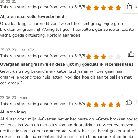
10-02-21
1
This is a stars rating area from zero to 5: 5/5
Al jaren naar volle tevredenheid
Onze kat krijgt al jaren dit voer! Ze eet het heel graag. Fijne grote
brokken en graanvrij! Weinig tot geen haarballen, glanzende en zachte
vacht, goede ontlasting. Kortom aanrader!
|
25-07-20
LeslieGo
This is a stars rating area from zero to 5: 3/5
Overgaan naar graanvrij en deze lijkt mij goed,als ik recensies lees
Gebruik nu nog bekend merk kattenbrokjes en wil overgaan naar
graanvrije voor groep huiskatten. Nog tips hoe dit aan te pakken met
een groep ?
|
23-06-20
Voort
1
This is a stars rating area from zero to 5: 5/5
Al jaren lang
Al 4 jaar doen mijn 4-6katten het er het beste op. -Grote brokken zodat
ze netjes kauwen en niet alles zomaar doorslikken en weer overgeven. -
rectificatie van n ander commentaar wat ik hier las, bevat geeen zout of
suiker!! Lees de ingrediënten lijst maar. - mijn langharige katten hebben