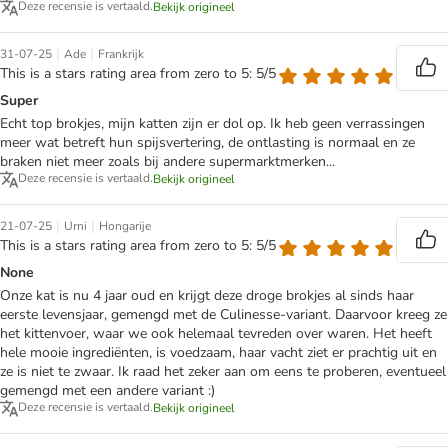
Deze recensie is vertaald.
Bekijk origineel
|
|
31-07-25
Ade
Frankrijk
This is a stars rating area from zero to 5: 5/5
Super
Echt top brokjes, mijn katten zijn er dol op. Ik heb geen verrassingen
meer wat betreft hun spijsvertering, de ontlasting is normaal en ze
braken niet meer zoals bij andere supermarktmerken...
Deze recensie is vertaald.
Bekijk origineel
|
|
21-07-25
Urni
Hongarije
This is a stars rating area from zero to 5: 5/5
None
Onze kat is nu 4 jaar oud en krijgt deze droge brokjes al sinds haar
eerste levensjaar, gemengd met de Culinesse-variant. Daarvoor kreeg ze
het kittenvoer, waar we ook helemaal tevreden over waren. Het heeft
hele mooie ingrediënten, is voedzaam, haar vacht ziet er prachtig uit en
ze is niet te zwaar. Ik raad het zeker aan om eens te proberen, eventueel
gemengd met een andere variant :)
Deze recensie is vertaald.
Bekijk origineel