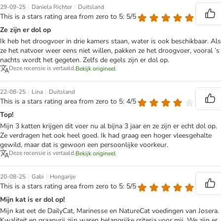
|
|
29-09-25
Daniela Richter
Duitsland
This is a stars rating area from zero to 5: 5/5
Ze zijn er dol op
Ik heb het droogvoer in drie kamers staan, water is ook beschikbaar. Als
ze het natvoer weer eens niet willen, pakken ze het droogvoer, vooral ’s
nachts wordt het gegeten. Zelfs de egels zijn er dol op.
Deze recensie is vertaald.
Bekijk origineel
|
|
22-08-25
Lina
Duitsland
This is a stars rating area from zero to 5: 4/5
Top!
Mijn 3 katten krijgen dit voer nu al bijna 3 jaar en ze zijn er echt dol op.
Ze verdragen het ook heel goed. Ik had graag een hoger vleesgehalte
gewild, maar dat is gewoon een persoonlijke voorkeur.
Deze recensie is vertaald.
Bekijk origineel
|
|
20-08-25
Gabi
Hongarije
This is a stars rating area from zero to 5: 5/5
Mijn kat is er dol op!
Mijn kat eet de DailyCat, Marinesse en NatureCat voedingen van Josera.
Kwaliteit en graanvrij zijn waren belangrijke criteria voor mij. We zijn er