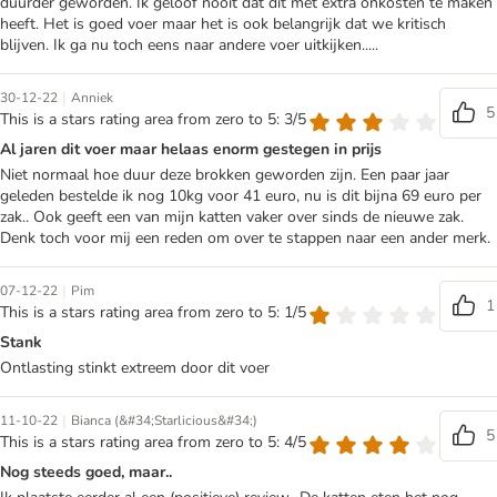
duurder geworden. Ik geloof nooit dat dit met extra onkosten te maken
heeft. Het is goed voer maar het is ook belangrijk dat we kritisch
blijven. Ik ga nu toch eens naar andere voer uitkijken.....
|
30-12-22
Anniek
5
This is a stars rating area from zero to 5: 3/5
Al jaren dit voer maar helaas enorm gestegen in prijs
Niet normaal hoe duur deze brokken geworden zijn. Een paar jaar
geleden bestelde ik nog 10kg voor 41 euro, nu is dit bijna 69 euro per
zak.. Ook geeft een van mijn katten vaker over sinds de nieuwe zak.
Denk toch voor mij een reden om over te stappen naar een ander merk.
|
07-12-22
Pim
1
This is a stars rating area from zero to 5: 1/5
Stank
Ontlasting stinkt extreem door dit voer
|
11-10-22
Bianca (&#34;Starlicious&#34;)
5
This is a stars rating area from zero to 5: 4/5
Nog steeds goed, maar..