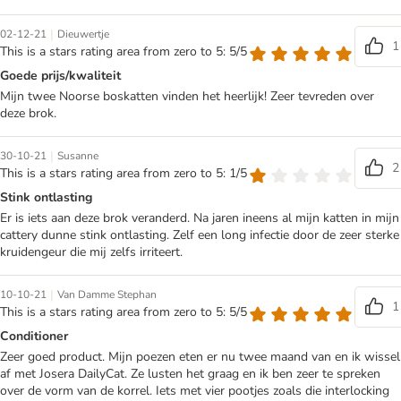
|
02-12-21
Dieuwertje
1
This is a stars rating area from zero to 5: 5/5
Goede prijs/kwaliteit
Mijn twee Noorse boskatten vinden het heerlijk! Zeer tevreden over
deze brok.
|
30-10-21
Susanne
2
This is a stars rating area from zero to 5: 1/5
Stink ontlasting
Er is iets aan deze brok veranderd. Na jaren ineens al mijn katten in mijn
cattery dunne stink ontlasting. Zelf een long infectie door de zeer sterke
kruidengeur die mij zelfs irriteert.
|
10-10-21
Van Damme Stephan
1
This is a stars rating area from zero to 5: 5/5
Conditioner
Zeer goed product. Mijn poezen eten er nu twee maand van en ik wissel
af met Josera DailyCat. Ze lusten het graag en ik ben zeer te spreken
over de vorm van de korrel. Iets met vier pootjes zoals die interlocking