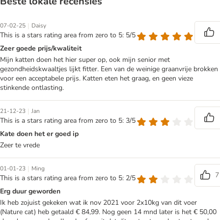
Beste lokale recensies
|
07-02-25
Daisy
This is a stars rating area from zero to 5: 5/5
Zeer goede prijs/kwaliteit
Mijn katten doen het hier super op, ook mijn senior met
gezondheidskwaaltjes lijkt fitter. Een van de weinige graanvrije brokken
voor een acceptabele prijs. Katten eten het graag, en geen vieze
stinkende ontlasting.
|
21-12-23
Jan
This is a stars rating area from zero to 5: 3/5
Kate doen het er goed ip
Zeer te vrede
|
01-01-23
Ming
7
This is a stars rating area from zero to 5: 2/5
Erg duur geworden
Ik heb zojuist gekeken wat ik nov 2021 voor 2x10kg van dit voer
(Nature cat) heb getaald € 84,99. Nog geen 14 mnd later is het € 50,00