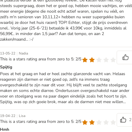
Ik plaatste eerder al een (positieve) review.. De katten eten het nog
steeds supergraag, doen het er goed op, hebben mooie vachtjes, en véél
meer energie (degene die nooit echt actief waren, spelen nu véél, en
zelfs m'n senioren van 10,11,12+ hebben nu weer supergekke buien
waarbij ze door het huis racen!) TOP! Echter, stijgt de prijs overdreven
snel.. Vorig jaar (25-6-'21) betaalde ik 43,99€ voor 10kg, inmiddels al
56,99€.. in minder dan 1,5 jaar!? Aan dat tempo, en aan 2
zakken/maand... :-/
|
13-05-22
Nadia
This is a stars rating area from zero to 5: 2/5
Spijtig
Poes at het graag en had er heel zachte glanzende vacht van. Helaas
reageren zijn darmen er niet goed op, zelfs na immens traag
overgeschakeld te zijn naar dit voer. Hij blijft veel te zachte stoelgang
maken en soms echte diarree. Ondertussen overgeschakeld naar ander
voer en stoelgang was na paar dagen eindelijk zoals het hoort te zijn.
Spijtig, was op zich goeie brok, maar als de darmen niet mee willen...
|
19-04-22
Lisa
2
This is a stars rating area from zero to 5: 2/5
Hmh