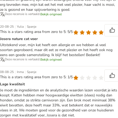
erg tevreden mee, mijn kat eet het met veel plezier, haar vacht is mooi,
ze is gezond en haar spijsvertering is goed.
Deze recensie is vertaald.
Bekijk origineel
|
|
20-08-25
Yulia
Spanje
This is a stars rating area from zero to 5: 5/5
Josera nature cat voer
Uitstekend voer, mijn kat heeft een allergie en we hebben al veel
soorten geprobeerd, maar dit eet ze met plezier en het heeft ook nog
eens een goede samenstelling. Ik blijf het bestellen! Bedankt!
Deze recensie is vertaald.
Bekijk origineel
|
|
08-08-25
Inma
Spanje
This is a stars rating area from zero to 5: 1/5
Lage kwaliteit
Je moet de ingrediënten en de analytische waarden lezen voordat je iets
koopt. Katten hebben meer hoogwaardige eiwitten (vlees) nodig dan
honden, omdat ze strikte carnivoren zijn. Een brok moet minimaal 38%
eiwit bevatten, deze heeft maar 33%, wat betekent dat er nauwelijks
vlees in zit. We moeten goed voor de gezondheid van onze huisdieren
zorgen met kwalitatief voer, Josera is dat niet.