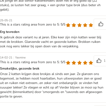
De jonge en alle senior-kattenkinders doen het er erg goed op (22
stuks), ze lusten het zeer graag, + een groter type brok (dus beter vh
gebit).
25-05-21
This is a stars rating area from zero to 5: 5/5
Erg tevreden
Ik gebruik deze variant nu al jaren. Elke keer zijn mijn katten weer blij
met de brokken. Glanzende vacht en gezonde katten. Brokken ruiken
ook nog eens lekker bij open doen van de verpakking.
|
14-02-21
Yasmine
1
This is a stars rating area from zero to 5: 5/5
Smakelijke, gezonde brok
Onze 2 katten krijgen deze brokjes al sinds een jaar. Ze glanzen ons
tegemoet, ze hebben nooit haarballen, hun uitwerpselen zien er goed
uit en ruiken niet extreem...en zeker niet onbelangrijk: ze vinden het
suuuper lekker! Ze vliegen er echt op af! Verder blijven ze mooi op hun
gewicht (binnenkatten) door 'smorgends en "savonds een afgewogen
portie te geven.