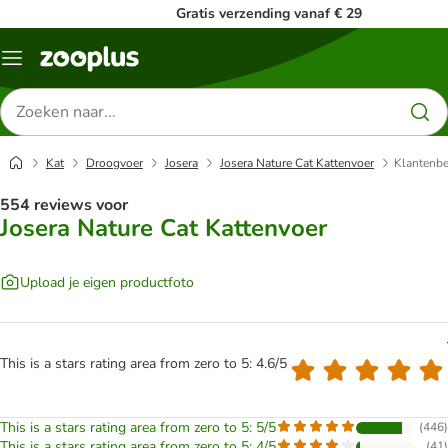
Gratis verzending vanaf € 29
Menu
Zoeken
naar
producten
Kat
Droogvoer
Josera
Josera Nature Cat Kattenvoer
Klantenbe
554 reviews voor
Josera Nature Cat Kattenvoer
Upload je eigen productfoto
This is a stars rating area from zero to 5: 4.6/5
This is a stars rating area from zero to 5: 5/5
(
446
)
This is a stars rating area from zero to 5: 4/5
(
41
)