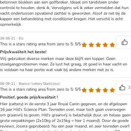
betonnen blokken aan een golfbreker. Ideaal om tandsteen onder
controle te houden, denk ik. Vervolgens wil ik zeker vermelden dat hun
vacht ondertussen opvallend zachter is geworden. Alsof ze net bij de
kapper een behandeling met conditioner kregen. Het verschil is echt
opmerkelijk.
|
26-08-21
Els
This is a stars rating area from zero to 5: 5/5
Prijs/kwaliteit het beste!
Wij gebruiken diverse merken maar deze blijft een topper. Geen
stoelgangproblemen meer. Ze lust het graag, zit goed in haar vacht en
is voldaan na haar portie wat vaak bij andere merken niet zo is.
|
08-08-21
Bianca-'cattery Starlicious'
3
This is a stars rating area from zero to 5: 5/5
Positief, goede prijs/kwaliteit !
Hier (cattery) in de eerste 3 jaar Royal Canin gegeven, en de afgelopen
16 jaar Hill's Science Plan. Tevreden over, maar toch gaan overwegen
om graanvrij te geven. Hill's graanvrij is belachelijk duur, en helaas geen
grote verpakkingen (2x10kg of 2x15kg = hier 1 maand). Door de goede
reviews, Josera geprobeerd. Nu een paar maand, en zeer tevreden over!!