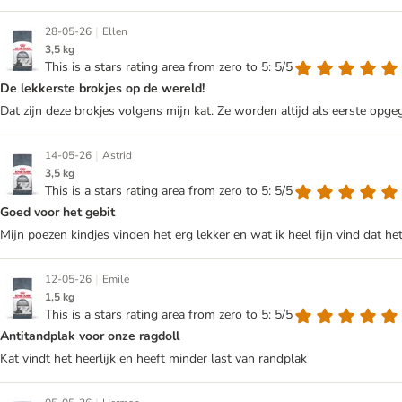
|
28-05-26
Ellen
3,5 kg
This is a stars rating area from zero to 5: 5/5
De lekkerste brokjes op de wereld!
Dat zijn deze brokjes volgens mijn kat. Ze worden altijd als eerste opgeg
|
14-05-26
Astrid
3,5 kg
This is a stars rating area from zero to 5: 5/5
Goed voor het gebit
Mijn poezen kindjes vinden het erg lekker en wat ik heel fijn vind dat he
|
12-05-26
Emile
1,5 kg
This is a stars rating area from zero to 5: 5/5
Antitandplak voor onze ragdoll
Kat vindt het heerlijk en heeft minder last van randplak