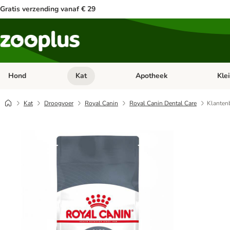
Gratis verzending vanaf € 29
Hond
Kat
Apotheek
Kle
Open categorie menu: Hond
Open categorie menu: Kat
Open 
Kat
Droogvoer
Royal Canin
Royal Canin Dental Care
Klanten