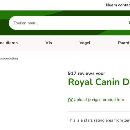
Neem contac
Zoeken
naar
producten
ine dieren
Vis
Vogel
Paard
categorie menu: Apotheek
Open categorie menu: Kleine dieren
Open categorie menu: Vis
Open cat
beoordeling
917 reviews voor
Royal Canin D
Upload je eigen productfoto
This is a stars rating area from zer