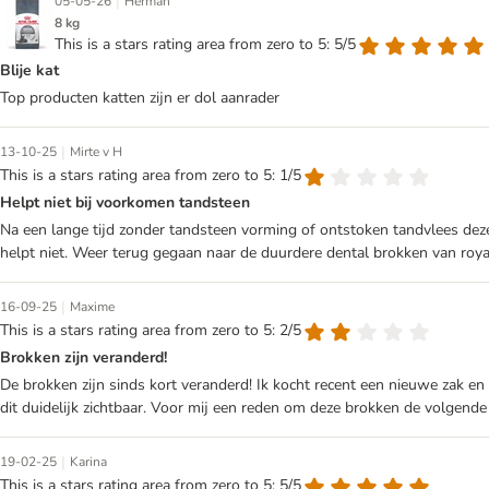
|
05-05-26
Herman
8 kg
This is a stars rating area from zero to 5: 5/5
Blije kat
Top producten katten zijn er dol aanrader
|
13-10-25
Mirte v H
This is a stars rating area from zero to 5: 1/5
Helpt niet bij voorkomen tandsteen
Na een lange tijd zonder tandsteen vorming of ontstoken tandvlees deze
helpt niet. Weer terug gegaan naar de duurdere dental brokken van royal
|
16-09-25
Maxime
This is a stars rating area from zero to 5: 2/5
Brokken zijn veranderd!
De brokken zijn sinds kort veranderd! Ik kocht recent een nieuwe zak en d
dit duidelijk zichtbaar. Voor mij een reden om deze brokken de volgende
|
19-02-25
Karina
This is a stars rating area from zero to 5: 5/5