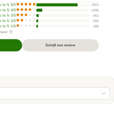
o to 5: 5/5
(
707
)
o to 5: 4/5
(
105
)
o to 5: 3/5
(
42
)
o to 5: 2/5
(
34
)
o to 5: 1/5
(
29
)
omgaan
Schrijf een review