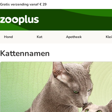
Gratis verzending vanaf € 29
Hond
Kat
Apotheek
Kle
Open categorie menu: Hond
Open categorie menu: Kat
Open 
Kattennamen