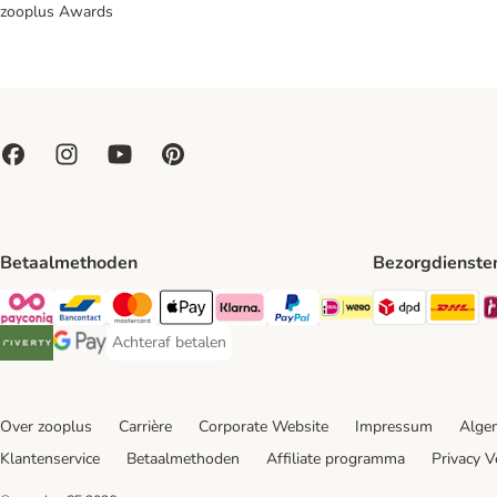
zooplus Awards
Betaalmethoden
Bezorgdienste
Dpd Shipp
DH
Payconiq Payment Method
Bancontact Payment Method
Mastercard Payment Method
Apple Pay Payment Method
Klarna Payment Method
PayPal Payment Method
iDeal Payment Method
Achteraf betalen
Achteraf betalen Payment Method
Riverty Payment Method
Google Pay Payment Method
Over zooplus
Carrière
Corporate Website
Impressum
Alge
Klantenservice
Betaalmethoden
Affiliate programma
Privacy V