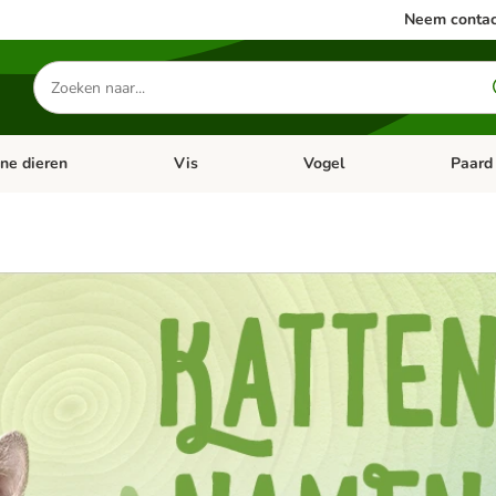
Neem contac
Zoeken
naar
producten
ine dieren
Vis
Vogel
Paard
categorie menu: Apotheek
Open categorie menu: Kleine dieren
Open categorie menu: Vis
Open cat