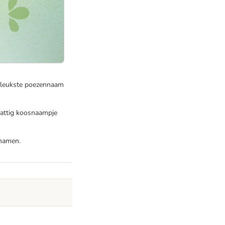
de leukste poezennaam
hattig koosnaampje
nnamen.