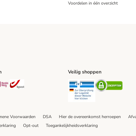
Voordelen in één overzicht
n
Veilig shoppen
ing Method
L Shipping Method
Mondial Relay Shipping Method
bpost Shipping Method
Security
Securit
mene Voorwaarden
DSA
Hier de overeenkomst herroepen
Afva
erklaring
Opt-out
Toegankelijkheidsverklaring