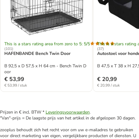
This is a stars rating area from zero to 5: 5/5
This is a stars rating 
(
101
)
(
37
)
HAFENBANDE Bench Twin Door
Autostoel voor honde
B 92,5 x D 57,5 x H 64 cm - Bench Twin D
B 47,5 x T 38 x H 27
oor
€ 53,99
€ 20,99
€ 53,99 / stuk
€ 20,99 / stuk
Prijzen in € incl. BTW *
Leveringsvoorwaarden
.
"Van"-prijs = De laagste prijs van het artikel in de afgelopen 30 dagen.
zooplus behoudt zich het recht voor om uw e-mailadres te gebruiken
voor direct marketing van eigen, vergelijkbare producten of diensten. U