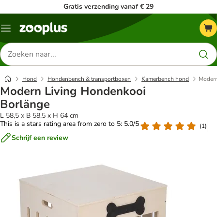
Gratis verzending vanaf € 29
Menu
Zoeken
naar
producten
Hond
Hondenbench & transportboxen
Kamerbench hond
Modern
Modern Living Hondenkooi
Borlänge
L 58,5 x B 58,5 x H 64 cm
This is a stars rating area from zero to 5: 5.0/5
(
1
)
Schrijf een review