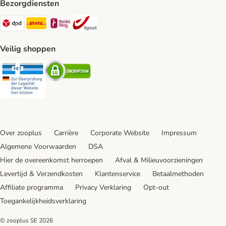
Bezorgdiensten
Dpd Shipping Method
DHL Shipping Method
Mondial Relay Shipping Method
bpost Shipping Method
Veilig shoppen
Security
Security
Over zooplus
Carrière
Corporate Website
Impressum
Algemene Voorwaarden
DSA
Hier de overeenkomst herroepen
Afval & Milieuvoorzieningen
Levertijd & Verzendkosten
Klantenservice
Betaalmethoden
Affiliate programma
Privacy Verklaring
Opt-out
Toegankelijkheidsverklaring
© zooplus SE
2026