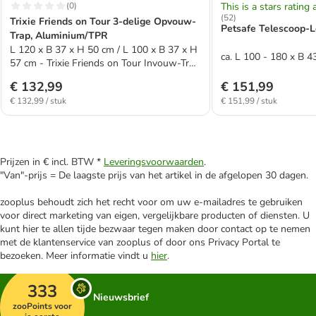
(
0
)
This is a stars rating 
(
52
)
Trixie Friends on Tour 3-delige Opvouw-
Petsafe Telescoop-
Trap, Aluminium/TPR
L 120 x B 37 x H 50 cm / L 100 x B 37 x H
ca. L 100 - 180 x B 4
57 cm - Trixie Friends on Tour Invouw-Tra
p, Aluminium/TPR
€ 132,99
€ 151,99
€ 132,99 / stuk
€ 151,99 / stuk
Prijzen in € incl. BTW *
Leveringsvoorwaarden
.
"Van"-prijs = De laagste prijs van het artikel in de afgelopen 30 dagen.
zooplus behoudt zich het recht voor om uw e-mailadres te gebruiken
voor direct marketing van eigen, vergelijkbare producten of diensten. U
kunt hier te allen tijde bezwaar tegen maken door contact op te nemen
met de klantenservice van zooplus of door ons Privacy Portal te
bezoeken. Meer informatie vindt u
hier
.
333
Nieuwsbrief
zooPoints voor