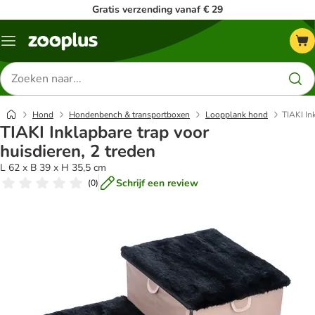
Gratis verzending vanaf € 29
Menu
Zoeken
naar
producten
Hond
Hondenbench & transportboxen
Loopplank hond
TIAKI In
TIAKI Inklapbare trap voor
huisdieren, 2 treden
L 62 x B 39 x H 35,5 cm
Schrijf een review
(
0
)