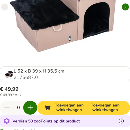
L 62 x B 39 x H 35,5 cm
2176687.0
€ 49,99
€ 49,99 / stuk
Toevoegen aan
Toevoegen aan
winkelwagen
winkelwagen
Verdien 50 zooPoints op dit product