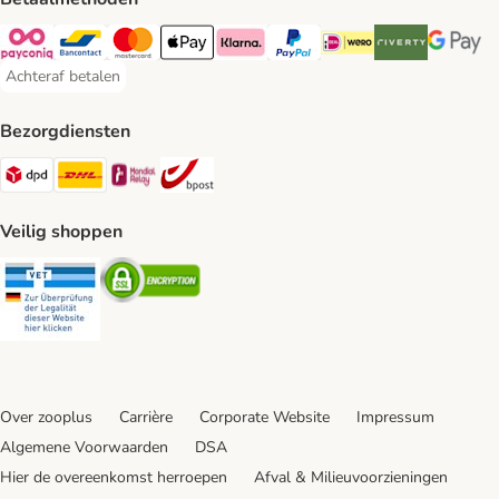
Payconiq Payment Method
Bancontact Payment Method
Mastercard Payment Method
Apple Pay Payment Method
Klarna Payment Method
PayPal Payment Method
iDeal Payment Method
Riverty Payment 
Google P
Achteraf betalen
Achteraf betalen Payment Method
Bezorgdiensten
Dpd Shipping Method
DHL Shipping Method
Mondial Relay Shipping Method
bpost Shipping Method
Veilig shoppen
Security
Security
Over zooplus
Carrière
Corporate Website
Impressum
Algemene Voorwaarden
DSA
Hier de overeenkomst herroepen
Afval & Milieuvoorzieningen