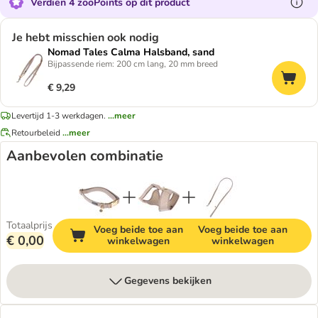
Verdien 4 zooPoints op dit product
Je hebt misschien ook nodig
Nomad Tales Calma Halsband, sand
Bijpassende riem: 200 cm lang, 20 mm breed
€ 9,29
Levertijd 1-3 werkdagen.
...meer
Retourbeleid
...meer
Aanbevolen combinatie
Totaalprijs
Voeg beide toe aan
Voeg beide toe aan
€ 0,00
winkelwagen
winkelwagen
Gegevens bekijken