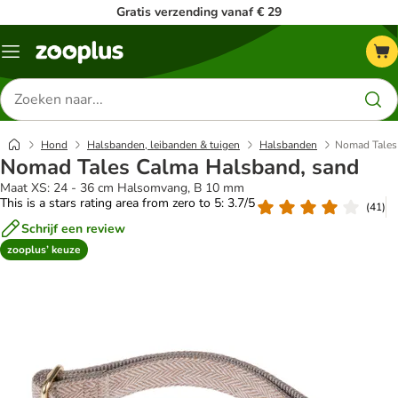
Gratis verzending vanaf € 29
Menu
Zoeken
naar
producten
Hond
Halsbanden, leibanden & tuigen
Halsbanden
Nomad Tales
Nomad Tales Calma Halsband, sand
Maat XS: 24 - 36 cm Halsomvang, B 10 mm
This is a stars rating area from zero to 5: 3.7/5
(
41
)
Schrijf een review
zooplus’ keuze