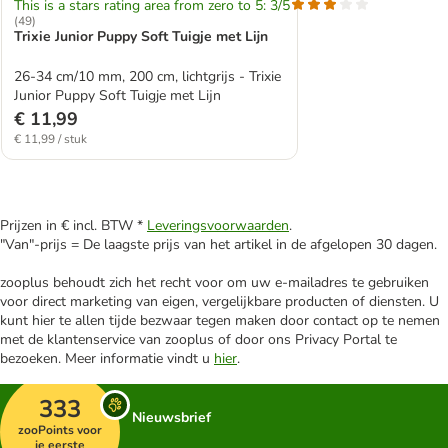
This is a stars rating area from zero to 5: 3/5
(
49
)
Trixie Junior Puppy Soft Tuigje met Lijn
26-34 cm/10 mm, 200 cm, lichtgrijs - Trixie
Junior Puppy Soft Tuigje met Lijn
€ 11,99
€ 11,99 / stuk
Prijzen in € incl. BTW *
Leveringsvoorwaarden
.
"Van"-prijs = De laagste prijs van het artikel in de afgelopen 30 dagen.
zooplus behoudt zich het recht voor om uw e-mailadres te gebruiken
voor direct marketing van eigen, vergelijkbare producten of diensten. U
kunt hier te allen tijde bezwaar tegen maken door contact op te nemen
met de klantenservice van zooplus of door ons Privacy Portal te
bezoeken. Meer informatie vindt u
hier
.
333
Nieuwsbrief
zooPoints voor
je eerste