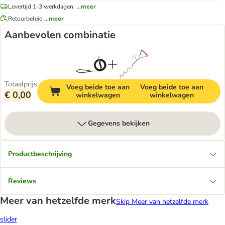
Levertijd 1-3 werkdagen.
...meer
Retourbeleid
...meer
Aanbevolen combinatie
Totaalprijs
Voeg beide toe aan
Voeg beide toe aan
€ 0,00
winkelwagen
winkelwagen
Gegevens bekijken
Productbeschrijving
Reviews
Meer van hetzelfde merk
Skip Meer van hetzelfde merk
slider