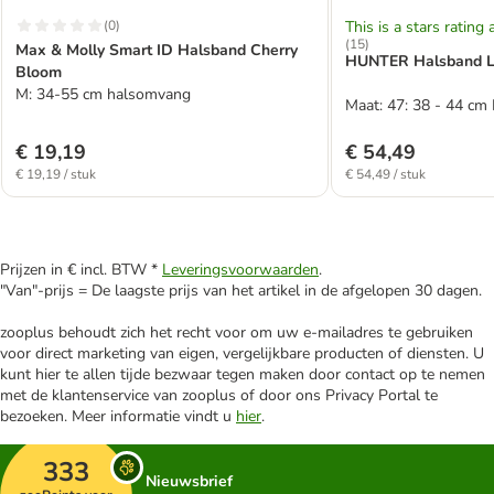
(
0
)
This is a stars rating 
(
15
)
Max & Molly Smart ID Halsband Cherry
HUNTER Halsband Lo
Bloom
M: 34-55 cm halsomvang
Maat: 47: 38 - 44 c
€ 19,19
€ 54,49
€ 19,19 / stuk
€ 54,49 / stuk
Prijzen in € incl. BTW *
Leveringsvoorwaarden
.
"Van"-prijs = De laagste prijs van het artikel in de afgelopen 30 dagen.
zooplus behoudt zich het recht voor om uw e-mailadres te gebruiken
voor direct marketing van eigen, vergelijkbare producten of diensten. U
kunt hier te allen tijde bezwaar tegen maken door contact op te nemen
met de klantenservice van zooplus of door ons Privacy Portal te
bezoeken. Meer informatie vindt u
hier
.
333
Nieuwsbrief