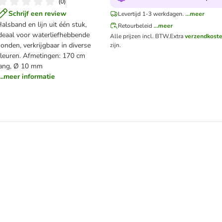
(
0
)
Schrijf een review
Levertijd 1-3 werkdagen.
...meer
alsband en lijn uit één stuk,
Retourbeleid
...meer
deaal voor waterliefhebbende
Alle prijzen incl. BTW.
Extra
verzendkost
onden, verkrijgbaar in diverse
zijn.
leuren. Afmetingen: 170 cm
lang, Ø 10 mm
...meer informatie