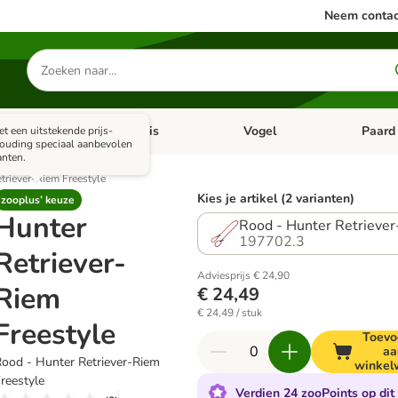
Neem contac
Zoeken
naar
producten
ine dieren
Vis
Vogel
Paard
t een uitstekende prijs-
categorie menu: Apotheek
Open categorie menu: Kleine dieren
Open categorie menu: Vis
Open cat
houding speciaal aanbevolen
anten.
triever-Riem Freestyle
Kies je artikel (2 varianten)
zooplus’ keuze
Hunter
Rood - Hunter Retriever
197702.3
Retriever-
Adviesprijs € 24,90
Riem
€ 24,49
€ 24,49 / stuk
Freestyle
Toevo
aa
ood - Hunter Retriever-Riem
winkel
reestyle
Verdien 24 zooPoints op dit