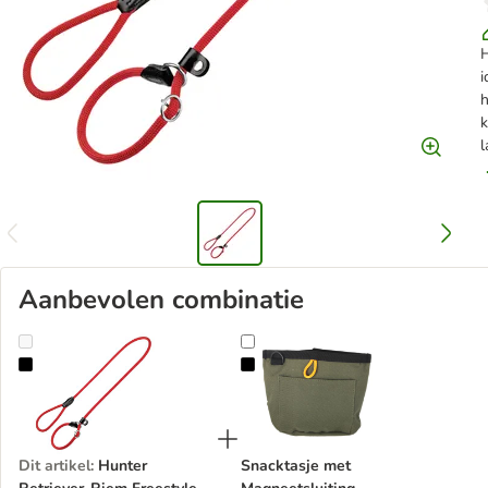
H
i
h
k
Aanbevolen combinatie
Hunter Retriever-Riem Freestyle
Snacktasje met Magneetsluiting
Dit artikel
:
Hunter
Snacktasje met