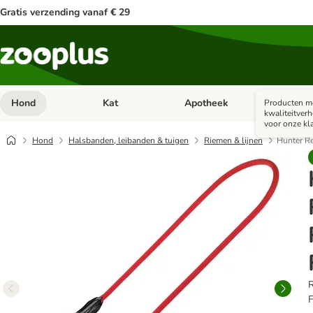
Gratis verzending vanaf € 29
Hond
Kat
Apotheek
Kle
Producten me
Open categorie menu: Hond
Open categorie menu: Kat
Open 
kwaliteitver
voor onze kl
Hond
Halsbanden, leibanden & tuigen
Riemen & lijnen
Hunter Re
R
F