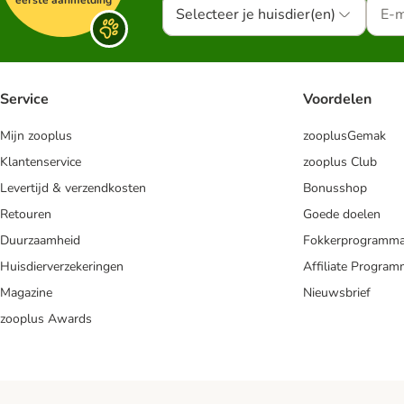
eerste aanmelding
Selecteer je huisdier(en)
Service
Voordelen
Mijn zooplus
zooplusGemak
Klantenservice
zooplus Club
Levertijd & verzendkosten
Bonusshop
Retouren
Goede doelen
Duurzaamheid
Fokkerprogramm
Huisdierverzekeringen
Affiliate Progra
Magazine
Nieuwsbrief
zooplus Awards