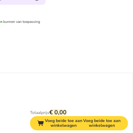
en
kunnen van toepassing
€ 0,00
Totaalprijs
Voeg beide toe aan
Voeg beide toe aan
winkelwagen
winkelwagen