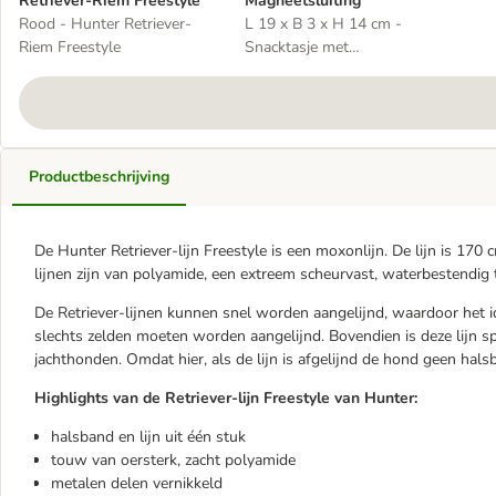
Retriever-Riem Freestyle
Magneetsluiting
Rood - Hunter Retriever-
L 19 x B 3 x H 14 cm -
Riem Freestyle
Snacktasje met
Magneetsluiting
Productbeschrijving
De Hunter Retriever-lijn Freestyle is een moxonlijn. De lijn is 170
lijnen zijn van polyamide, een extreem scheurvast, waterbestendig t
De Retriever-lijnen kunnen snel worden aangelijnd, waardoor het id
slechts zelden moeten worden aangelijnd. Bovendien is deze lijn 
jachthonden. Omdat hier, als de lijn is afgelijnd de hond geen hals
Highlights van de Retriever-lijn Freestyle van Hunter:
halsband en lijn uit één stuk
touw van oersterk, zacht polyamide
metalen delen vernikkeld