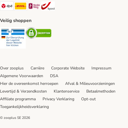
Dpd Shipping Method
DHL Shipping Method
Mondial Relay Shipping Method
bpost Shipping Method
Veilig shoppen
Security
Security
Over zooplus
Carrière
Corporate Website
Impressum
Algemene Voorwaarden
DSA
Hier de overeenkomst herroepen
Afval & Milieuvoorzieningen
Levertijd & Verzendkosten
Klantenservice
Betaalmethoden
Affiliate programma
Privacy Verklaring
Opt-out
Toegankelijkheidsverklaring
© zooplus SE
2026