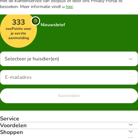
met de klantenservice van zooplus of door ons Privacy Portal te
bezoeken. Meer informatie vindt u
hier
.
333
Nieuwsbrief
zooPoints voor
je eerste
aanmelding
Selecteer je huisdier(en)
Aanmelden
Service
Voordelen
Shoppen