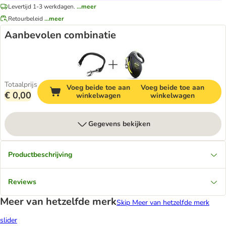
Levertijd 1-3 werkdagen.
...meer
Retourbeleid
...meer
Aanbevolen combinatie
Totaalprijs
Voeg beide toe aan
Voeg beide toe aan
€ 0,00
winkelwagen
winkelwagen
Gegevens bekijken
Productbeschrijving
Reviews
Meer van hetzelfde merk
Skip Meer van hetzelfde merk
slider