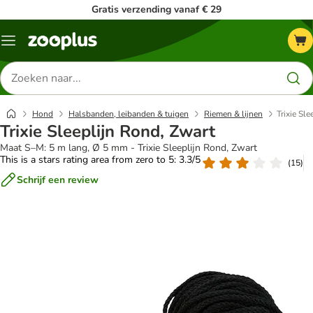
Gratis verzending vanaf € 29
Menu
Zoeken
naar
producten
Hond
Halsbanden, leibanden & tuigen
Riemen & lijnen
Trixie Sl
Trixie Sleeplijn Rond, Zwart
Maat S–M: 5 m lang, Ø 5 mm - Trixie Sleeplijn Rond, Zwart
This is a stars rating area from zero to 5: 3.3/5
(
15
)
Schrijf een review