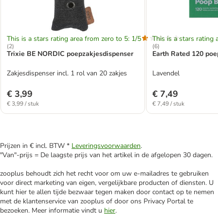
This is a stars rating area from zero to 5: 1/5
This is a stars rating 
(
2
)
(
6
)
Trixie BE NORDIC poepzakjesdispenser
Earth Rated 120 poe
Zakjesdispenser incl. 1 rol van 20 zakjes
Lavendel
€ 3,99
€ 7,49
€ 3,99 / stuk
€ 7,49 / stuk
Prijzen in € incl. BTW *
Leveringsvoorwaarden
.
"Van"-prijs = De laagste prijs van het artikel in de afgelopen 30 dagen.
zooplus behoudt zich het recht voor om uw e-mailadres te gebruiken
voor direct marketing van eigen, vergelijkbare producten of diensten. U
kunt hier te allen tijde bezwaar tegen maken door contact op te nemen
met de klantenservice van zooplus of door ons Privacy Portal te
bezoeken. Meer informatie vindt u
hier
.