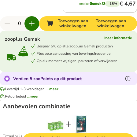
€ 4,67
-15%
Toevoegen aan
Toevoegen aan
winkelwagen
winkelwagen
Meer informatie
zooplus Gemak
Bespaar 5% op alle zooplus Gemak producten
Flexibele aanpassing van leveringsfrequentie
Op elk moment wijzigen, pauzeren of verwijderen
Verdien 5 zooPoints op dit product
Levertijd 1-3 werkdagen.
...meer
Retourbeleid
...meer
Aanbevolen combinatie
Totaalprijs