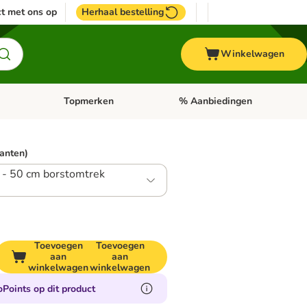
t met ons op
Herhaal bestelling
Winkelwagen
Topmerken
% Aanbiedingen
egorie menu: Vogel
Open categorie menu: Paard
Open categorie menu: Topmerke
ianten)
 - 50 cm borstomtrek
Toevoegen
Toevoegen
aan
aan
winkelwagen
winkelwagen
Points op dit product