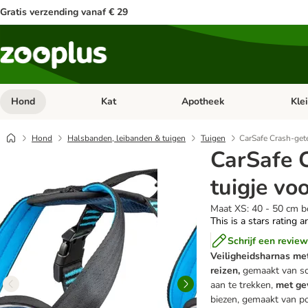
Gratis verzending vanaf € 29
Hond
Kat
Apotheek
Kle
Open categorie menu: Hond
Open categorie menu: Kat
Open 
Hond
Halsbanden, leibanden & tuigen
Tuigen
CarSafe Crash-get
CarSafe 
tuigje vo
Maat XS: 40 - 50 cm b
This is a stars rating a
Schrijf een review
Veiligheidsharnas me
reizen,
gemaakt van sch
aan te trekken,
met ge
biezen, gemaakt van po