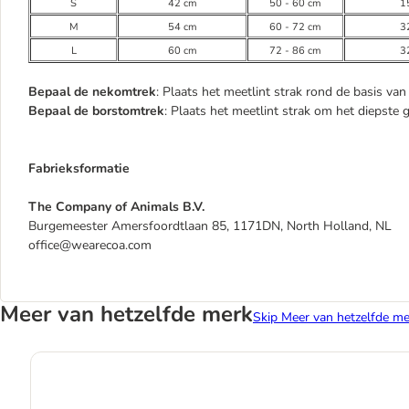
S
42 cm
50 - 60 cm
1
M
54 cm
60 - 72 cm
3
L
60 cm
72 - 86 cm
3
Bepaal de nekomtrek
: Plaats het meetlint strak rond de basis v
Bepaal de borstomtrek
: Plaats het meetlint strak om het diepste
Fabrieksformatie
The Company of Animals B.V.
Burgemeester Amersfoordtlaan 85, 1171DN, North Holland, NL
office@wearecoa.com
Meer van hetzelfde merk
Skip Meer van hetzelfde me