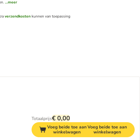
en.
...meer
tra
verzendkosten
kunnen van toepassing
€ 0,00
Totaalprijs
Voeg beide toe aan
Voeg beide toe aan
winkelwagen
winkelwagen