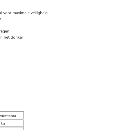
al voor maximale veiligheid
n
ragen
in het donker
wicht hond
 kg