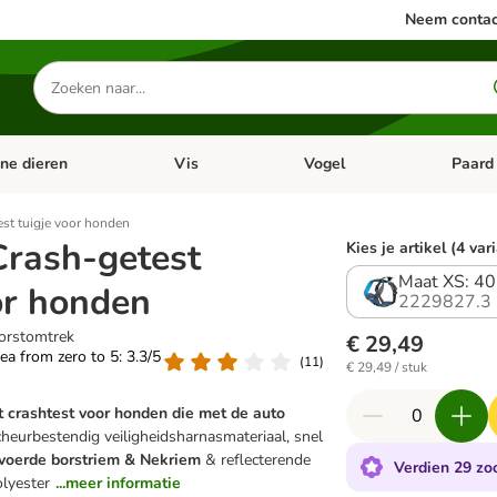
Neem contac
Zoeken
naar
producten
ine dieren
Vis
Vogel
Paard
categorie menu: Apotheek
Open categorie menu: Kleine dieren
Open categorie menu: Vis
Open cat
est tuigje voor honden
Crash-getest
Kies je artikel (4 var
Maat XS: 40
or honden
2229827.3
orstomtrek
€ 29,49
rea from zero to 5: 3.3/5
(
11
)
€ 29,49 / stuk
t crashtest voor honden die met de auto
eurbestendig veiligheidsharnasmateriaal, snel
voerde borstriem & Nekriem
& reflecterende
Verdien 29 zoo
lyester
...meer informatie