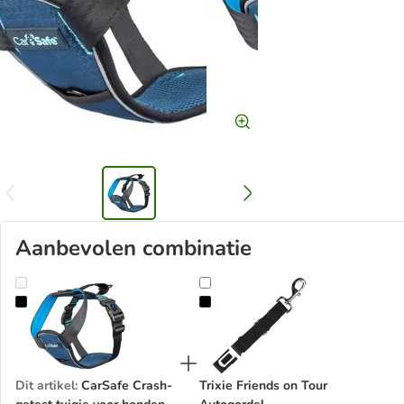
Aanbevolen combinatie
CarSafe Crash-getest tuigje voor honden
Trixie Friends on Tour Autogordel
Dit artikel
:
CarSafe Crash-
Trixie Friends on Tour