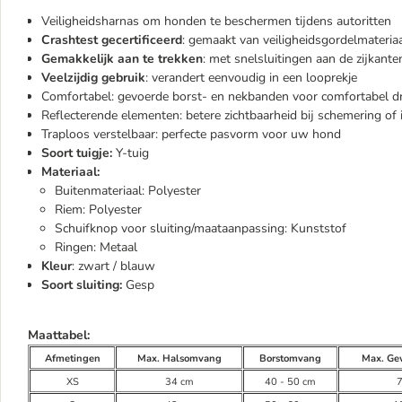
Veiligheidsharnas om honden te beschermen tijdens autoritten
Crashtest gecertificeerd
: gemaakt van veiligheidsgordelmateria
Gemakkelijk aan te trekken
: met snelsluitingen aan de zijkante
Veelzijdig gebruik
: verandert eenvoudig in een looprekje
Comfortabel: gevoerde borst- en nekbanden voor comfortabel d
Reflecterende elementen: betere zichtbaarheid bij schemering of 
Traploos verstelbaar: perfecte pasvorm voor uw hond
Soort tuigje:
Y-tuig
Materiaal:
Buitenmateriaal: Polyester
Riem: Polyester
Schuifknop voor sluiting/maataanpassing: Kunststof
Ringen: Metaal
Kleur
: zwart / blauw
Soort sluiting:
Gesp
Maattabel:
Afmetingen
Max. Halsomvang
Borstomvang
Max. Ge
XS
34 cm
40 - 50 cm
7