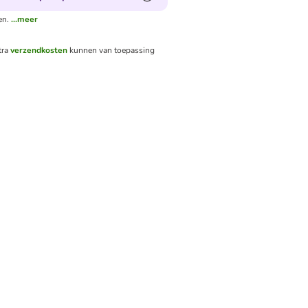
en.
...meer
tra
verzendkosten
kunnen van toepassing