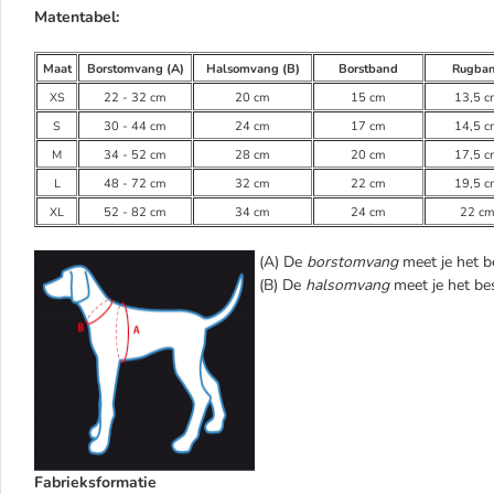
Matentabel:
Maat
Borstomvang (A)
Halsomvang (B)
Borstband
Rugba
XS
22 - 32 cm
20 cm
15 cm
13,5 c
S
30 - 44 cm
24 cm
17 cm
14,5 c
M
34 - 52 cm
28 cm
20 cm
17,5 c
L
48 - 72 cm
32 cm
22 cm
19,5 c
XL
52 - 82 cm
34 cm
24 cm
22 c
(A) De
borstomvang
meet je het 
(B) De
halsomvang
meet je het be
Fabrieksformatie