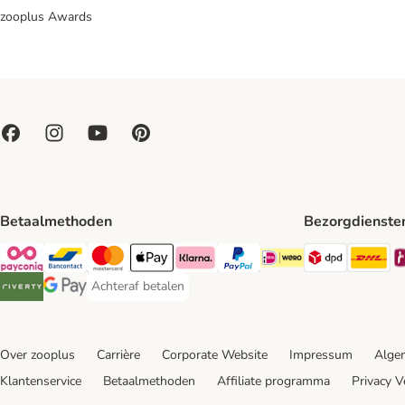
zooplus Awards
Betaalmethoden
Bezorgdienste
Dpd Shipp
DH
Payconiq Payment Method
Bancontact Payment Method
Mastercard Payment Method
Apple Pay Payment Method
Klarna Payment Method
PayPal Payment Method
iDeal Payment Method
Achteraf betalen
Achteraf betalen Payment Method
Riverty Payment Method
Google Pay Payment Method
Over zooplus
Carrière
Corporate Website
Impressum
Alge
Klantenservice
Betaalmethoden
Affiliate programma
Privacy V