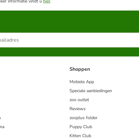
Meer informatie vindt u
hier
.
Shoppen
Mobiele App
Speciale aanbiedingen
zoo outlet
Reviews
a
zooplus folder
mma
Puppy Club
Kitten Club