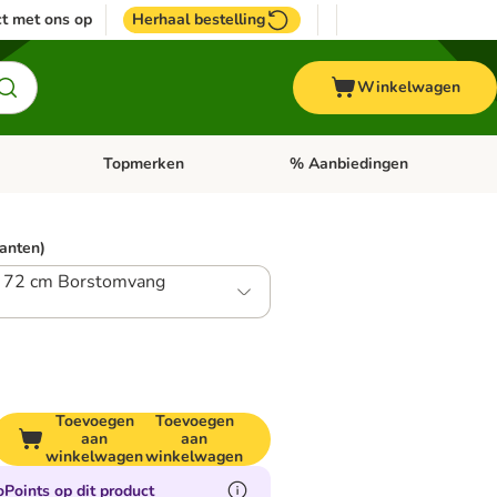
t met ons op
Herhaal bestelling
Winkelwagen
Topmerken
% Aanbiedingen
egorie menu: Vogel
Open categorie menu: Paard
Open categorie menu: Topmerke
ianten)
- 72 cm Borstomvang
Toevoegen
Toevoegen
aan
aan
winkelwagen
winkelwagen
Points op dit product