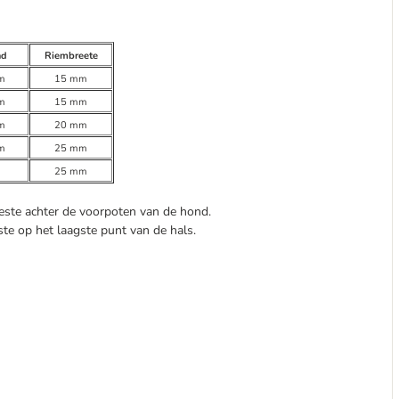
nd
Riembreete
m
15 mm
m
15 mm
m
20 mm
m
25 mm
m
25 mm
beste achter de voorpoten van de hond.
ste op het laagste punt van de hals.