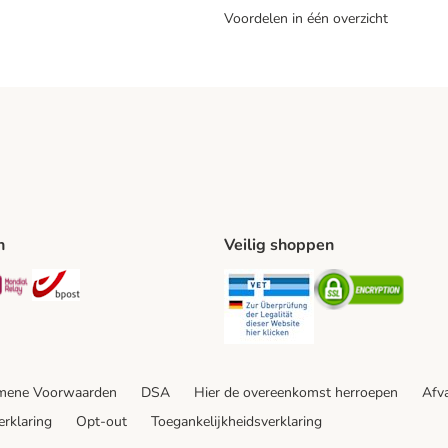
Voordelen in één overzicht
n
Veilig shoppen
ing Method
L Shipping Method
Mondial Relay Shipping Method
bpost Shipping Method
Security
Securit
mene Voorwaarden
DSA
Hier de overeenkomst herroepen
Afva
erklaring
Opt-out
Toegankelijkheidsverklaring