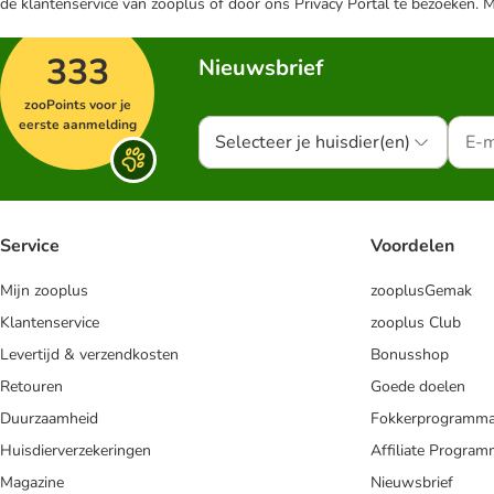
de klantenservice van zooplus of door ons Privacy Portal te bezoeken. 
333
Nieuwsbrief
zooPoints voor je
eerste aanmelding
Selecteer je huisdier(en)
Service
Voordelen
Mijn zooplus
zooplusGemak
Klantenservice
zooplus Club
Levertijd & verzendkosten
Bonusshop
Retouren
Goede doelen
Duurzaamheid
Fokkerprogramm
Huisdierverzekeringen
Affiliate Progra
Magazine
Nieuwsbrief