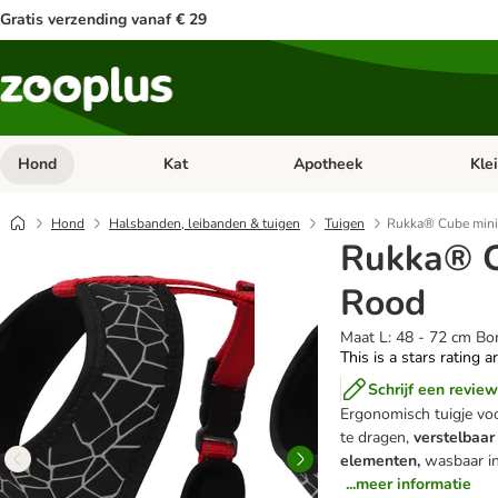
Gratis verzending vanaf € 29
Hond
Kat
Apotheek
Kle
Open categorie menu: Hond
Open categorie menu: Kat
Open 
Hond
Halsbanden, leibanden & tuigen
Tuigen
Rukka® Cube mini
Rukka® C
Rood
Maat L: 48 - 72 cm B
This is a stars rating a
Schrijf een review
Ergonomisch tuigje vo
te dragen,
verstelbaa
elementen,
wasbaar i
...meer informatie