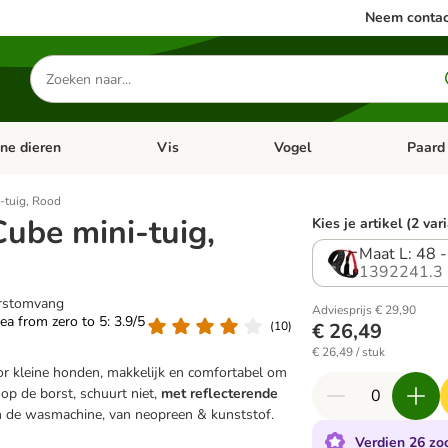
Neem contac
Zoeken
naar
producten
ine dieren
Vis
Vogel
Paard
categorie menu: Apotheek
Open categorie menu: Kleine dieren
Open categorie menu: Vis
Open cat
-tuig, Rood
ube mini-tuig,
Kies je artikel (2 var
Maat L: 48 
1392241.3
orstomvang
Adviesprijs € 29,90
rea from zero to 5: 3.9/5
(
10
)
€ 26,49
€ 26,49 / stuk
or kleine honden, makkelijk en comfortabel om
r
op de borst, schuurt niet,
met reflecterende
n de wasmachine, van neopreen & kunststof.
Verdien 26 zoo