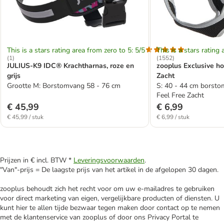
This is a stars rating area from zero to 5: 5/5
This is a stars rating 
(
1
)
(
1552
)
JULIUS-K9 IDC® Krachtharnas, roze en
zooplus Exclusive ho
grijs
Zacht
Grootte M: Borstomvang 58 - 76 cm
S: 40 - 44 cm borst
Feel Free Zacht
€ 45,99
€ 6,99
€ 45,99 / stuk
€ 6,99 / stuk
Prijzen in € incl. BTW *
Leveringsvoorwaarden
.
"Van"-prijs = De laagste prijs van het artikel in de afgelopen 30 dagen.
zooplus behoudt zich het recht voor om uw e-mailadres te gebruiken
voor direct marketing van eigen, vergelijkbare producten of diensten. U
kunt hier te allen tijde bezwaar tegen maken door contact op te nemen
met de klantenservice van zooplus of door ons Privacy Portal te