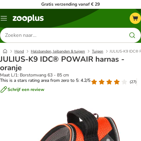
Gratis verzending vanaf € 29
Menu
Zoeken
naar
producten
Hond
Halsbanden, leibanden & tuigen
Tuigen
JULIUS-K9 IDC® P
JULIUS-K9 IDC® POWAIR harnas -
oranje
Maat L/1: Borstomvang 63 - 85 cm
This is a stars rating area from zero to 5: 4.2/5
(
27
)
Schrijf een review