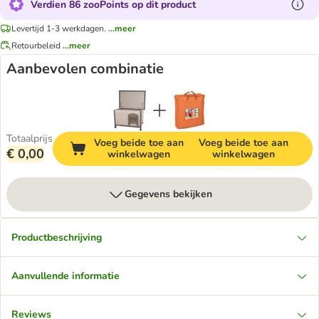
Verdien 86 zooPoints op dit product
Levertijd 1-3 werkdagen.
...meer
Retourbeleid
...meer
Aanbevolen combinatie
Totaalprijs
Voeg beide toe aan
Voeg beide toe aan
€ 0,00
winkelwagen
winkelwagen
Gegevens bekijken
Productbeschrijving
Aanvullende informatie
Reviews