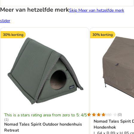
Meer van hetzelfde merk
Skip Meer van hetzelfde merk
slider
30% korting
30% korting
This is a stars rating area from zero to 5: 4/5
(
0
)
(
1
)
Nomad Tales Spirit 
Nomad Tales Spirit Outdoor hondenhuis
Hondenhok
Retreat
L 64 x B 89 x H 85 c