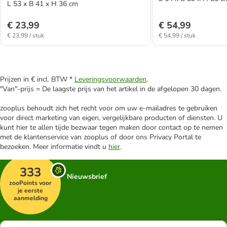
L 53 x B 41 x H 36 cm
€ 23,99
€ 54,99
€ 23,99 / stuk
€ 54,99 / stuk
Prijzen in € incl. BTW *
Leveringsvoorwaarden
.
"Van"-prijs = De laagste prijs van het artikel in de afgelopen 30 dagen.
zooplus behoudt zich het recht voor om uw e-mailadres te gebruiken
voor direct marketing van eigen, vergelijkbare producten of diensten. U
kunt hier te allen tijde bezwaar tegen maken door contact op te nemen
met de klantenservice van zooplus of door ons Privacy Portal te
bezoeken. Meer informatie vindt u
hier
.
333
Nieuwsbrief
zooPoints voor
je eerste
aanmelding