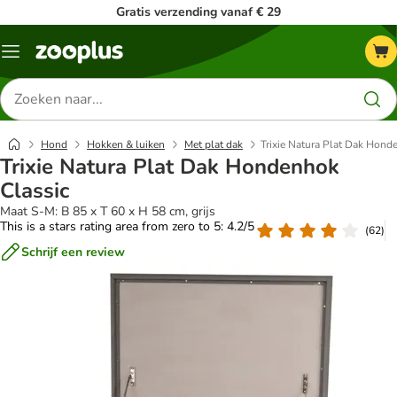
Gratis verzending vanaf € 29
Menu
Zoeken
naar
producten
Hond
Hokken & luiken
Met plat dak
Trixie Natura Plat Dak Hond
Trixie Natura Plat Dak Hondenhok
Classic
Maat S-M: B 85 x T 60 x H 58 cm, grijs
This is a stars rating area from zero to 5: 4.2/5
(
62
)
Schrijf een review