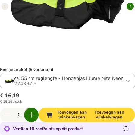
Kies je artikel (8 varianten)
ca. 55 cm ruglengte - Hondenjas Illume Nite Neon
274397.5
€ 16,19
€ 16,19 / stuk
Toevoegen aan
Toevoegen aan
winkelwagen
winkelwagen
Verdien 16 zooPoints op dit product