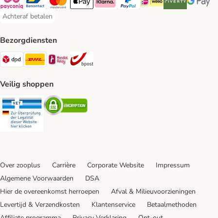
Payconiq Payment Method
Bancontact Payment Method
Mastercard Payment Method
Apple Pay Payment Method
Klarna Payment Method
PayPal Payment Method
iDeal Payment Method
Riverty Payment 
Google P
Achteraf betalen
Achteraf betalen Payment Method
Bezorgdiensten
Dpd Shipping Method
DHL Shipping Method
Mondial Relay Shipping Method
bpost Shipping Method
Veilig shoppen
Security
Security
Over zooplus
Carrière
Corporate Website
Impressum
Algemene Voorwaarden
DSA
Hier de overeenkomst herroepen
Afval & Milieuvoorzieningen
Levertijd & Verzendkosten
Klantenservice
Betaalmethoden
Affiliate programma
Privacy Verklaring
Opt-out