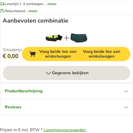
Levertijd 1-3 werkdagen.
...meer
Retourbeleid
...meer
Aanbevolen combinatie
Totaalprijs
Voeg beide toe aan
Voeg beide toe aan
€ 0,00
winkelwagen
winkelwagen
Gegevens bekijken
Productbeschrijving
Reviews
Prijzen in € incl. BTW *
Leveringsvoorwaarden
.