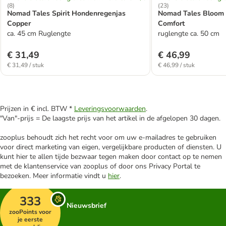
(
8
)
(
23
)
Nomad Tales Spirit Hondenregenjas
Nomad Tales Bloom 
Copper
Comfort
ca. 45 cm Ruglengte
ruglengte ca. 50 cm
€ 31,49
€ 46,99
€ 31,49 / stuk
€ 46,99 / stuk
Prijzen in € incl. BTW *
Leveringsvoorwaarden
.
"Van"-prijs = De laagste prijs van het artikel in de afgelopen 30 dagen.
zooplus behoudt zich het recht voor om uw e-mailadres te gebruiken
voor direct marketing van eigen, vergelijkbare producten of diensten. U
kunt hier te allen tijde bezwaar tegen maken door contact op te nemen
met de klantenservice van zooplus of door ons Privacy Portal te
bezoeken. Meer informatie vindt u
hier
.
333
Nieuwsbrief
zooPoints voor
je eerste