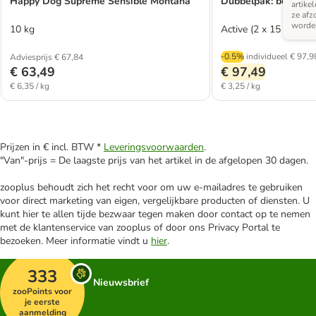
Happy Dog Supreme Sensible Montana
Dubbelpak: bosch
artike
ze afz
worde
10 kg
Active (2 x 15 kg)
-0.5%
individueel
€ 97,9
Adviesprijs € 67,84
€ 63,49
€ 97,49
€ 6,35 / kg
€ 3,25 / kg
Prijzen in € incl. BTW *
Leveringsvoorwaarden
.
"Van"-prijs = De laagste prijs van het artikel in de afgelopen 30 dagen.
zooplus behoudt zich het recht voor om uw e-mailadres te gebruiken
voor direct marketing van eigen, vergelijkbare producten of diensten. U
kunt hier te allen tijde bezwaar tegen maken door contact op te nemen
met de klantenservice van zooplus of door ons Privacy Portal te
bezoeken. Meer informatie vindt u
hier
.
333
Nieuwsbrief
zooPoints voor
je eerste
aanmelding