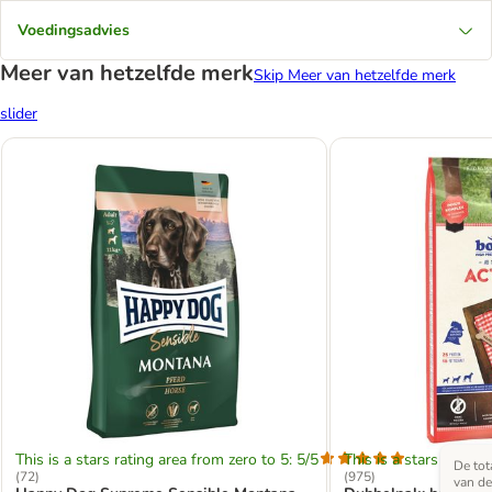
Voedingsadvies
Meer van hetzelfde merk
Skip Meer van hetzelfde merk
slider
This is a stars rating area from zero to 5: 5/5
This is a stars rating 
De tota
(
72
)
(
975
)
van de