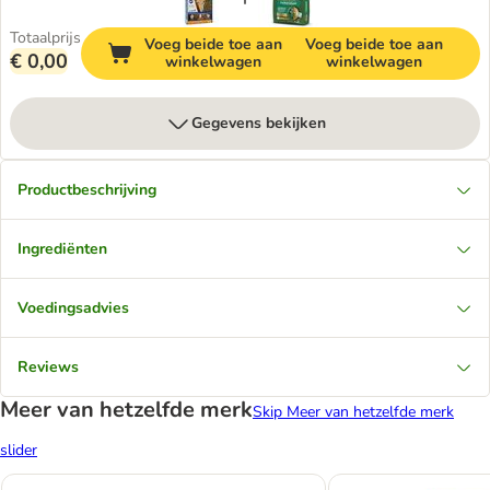
Totaalprijs
Voeg beide toe aan
Voeg beide toe aan
€ 0,00
winkelwagen
winkelwagen
Gegevens bekijken
Productbeschrijving
Ingrediënten
Voedingsadvies
Reviews
Meer van hetzelfde merk
Skip Meer van hetzelfde merk
slider