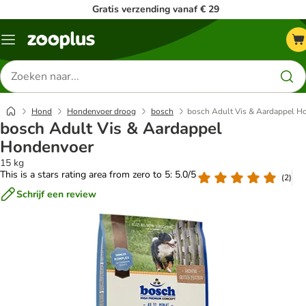
Gratis verzending vanaf € 29
Menu
Zoeken
naar
producten
Hond
Hondenvoer droog
bosch
bosch Adult Vis & Aardappel H
bosch Adult Vis & Aardappel
Hondenvoer
15 kg
This is a stars rating area from zero to 5: 5.0/5
(
2
)
Schrijf een review