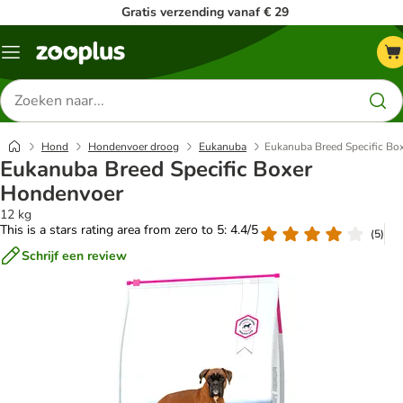
Gratis verzending vanaf € 29
Menu
Zoeken
naar
producten
Hond
Hondenvoer droog
Eukanuba
Eukanuba Breed Specific Bo
Eukanuba Breed Specific Boxer
Hondenvoer
12 kg
This is a stars rating area from zero to 5: 4.4/5
(
5
)
Schrijf een review