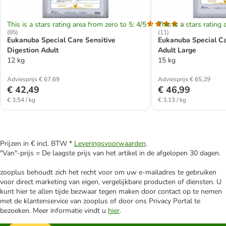
This is a stars rating area from zero to 5: 4/5
This is a stars rating 
(
85
)
(
11
)
Eukanuba Special Care Sensitive
Eukanuba Special Ca
Digestion Adult
Adult Large
12 kg
15 kg
Adviesprijs € 67,69
Adviesprijs € 65,29
€ 42,49
€ 46,99
€ 3,54 / kg
€ 3,13 / kg
Prijzen in € incl. BTW *
Leveringsvoorwaarden
.
"Van"-prijs = De laagste prijs van het artikel in de afgelopen 30 dagen.
zooplus behoudt zich het recht voor om uw e-mailadres te gebruiken
voor direct marketing van eigen, vergelijkbare producten of diensten. U
kunt hier te allen tijde bezwaar tegen maken door contact op te nemen
met de klantenservice van zooplus of door ons Privacy Portal te
bezoeken. Meer informatie vindt u
hier
.