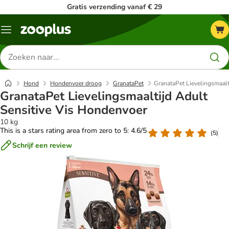
Gratis verzending vanaf € 29
Menu
Zoeken
naar
producten
Hond
Hondenvoer droog
GranataPet
GranataPet Lievelingsmaalt
GranataPet Lievelingsmaaltijd Adult
Sensitive Vis Hondenvoer
10 kg
This is a stars rating area from zero to 5: 4.6/5
(
5
)
Schrijf een review