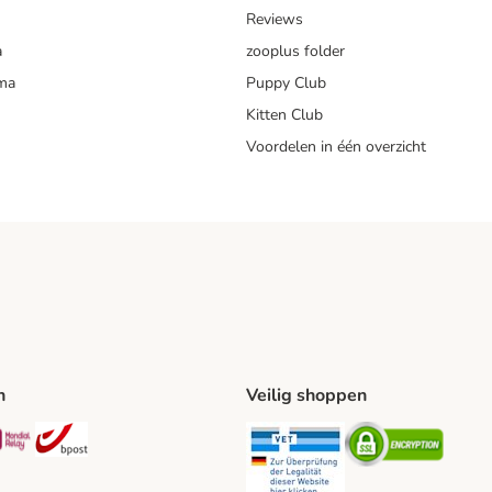
Reviews
a
zooplus folder
mma
Puppy Club
Kitten Club
Voordelen in één overzicht
n
Veilig shoppen
ing Method
L Shipping Method
Mondial Relay Shipping Method
bpost Shipping Method
Security
Securit