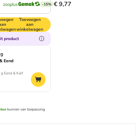
€ 9,77
-15%
voegen
Toevoegen
aan
aan
elwagen
winkelwagen
it product
ig
 & Eend
0 g Eend & Kalf
sten
kunnen van toepassing