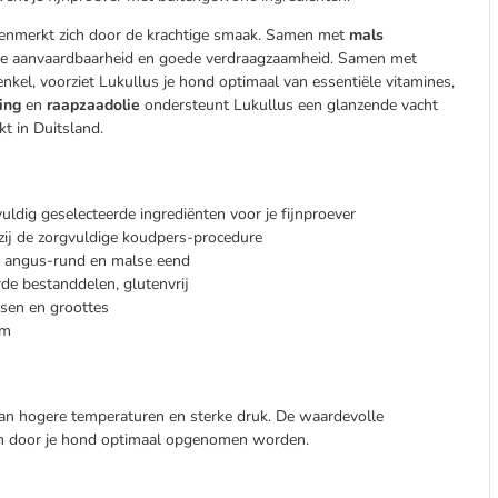
kenmerkt zich door de krachtige smaak. Samen met
mals
oge aanvaardbaarheid en goede verdraagzaamheid. Samen met
enkel, voorziet Lukullus je hond optimaal van essentiële vitamines,
ting
en
raapzaadolie
ondersteunt Lukullus een glanzende vacht
kt in Duitsland.
uldig geselecteerde ingrediënten voor je fijnproever
zij de zorgvuldige koudpers-procedure
n angus-rund en malse eend
rde bestanddelen, glutenvrij
sen en groottes
rm
an hogere temperaturen en sterke druk. De waardevolle
en door je hond optimaal opgenomen worden.