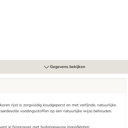
(Graanvrij) Hondenvoer
Gegevens bekijken
oren rijst is zorgvuldig koudgeperst en met verfijnde, natuurlijke
waardevolle voedingsstoffen op een natuurlijke wijze behouden.
ent je fijnproever met buitengewone ingrediënten: