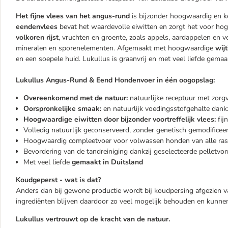
Het fijne vlees van het angus-rund
is bijzonder hoogwaardig en 
eendenvlees
bevat het waardevolle eiwitten en zorgt het voor h
volkoren rijst
, vruchten en groente, zoals appels, aardappelen en v
mineralen en sporenelementen. Afgemaakt met hoogwaardige
wij
en een soepele huid. Lukullus is graanvrij en met veel liefde gemaa
Lukullus Angus-Rund & Eend Hondenvoer in één oogopslag:
Overeenkomend met de natuur:
natuurlijke receptuur met zorgv
Oorspronkelijke smaak:
en natuurlijk voedingsstofgehalte dank
Hoogwaardige eiwitten door bijzonder voortreffelijk vlees:
fij
Volledig natuurlijk geconserveerd, zonder genetisch gemodificee
Hoogwaardig compleetvoer voor volwassen honden van alle ras
Bevordering van de tandreiniging dankzij geselecteerde pelletvo
Met veel liefde
gemaakt in Duitsland
Koudgeperst - wat is dat?
Anders dan bij gewone productie wordt bij koudpersing afgezien v
ingrediënten blijven daardoor zo veel mogelijk behouden en kunn
Lukullus vertrouwt op de kracht van de natuur.