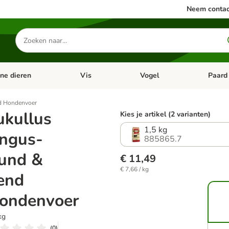
Neem contac
Zoeken
naar
producten
ine dieren
Vis
Vogel
Paard
categorie menu: Apotheek
Open categorie menu: Kleine dieren
Open categorie menu: Vis
Open cat
d Hondenvoer
ukullus
Kies je artikel (2 varianten)
1,5 kg
ngus-
885865.7
und &
€ 11,49
€ 7,66 / kg
end
ondenvoer
kg
(
0
)