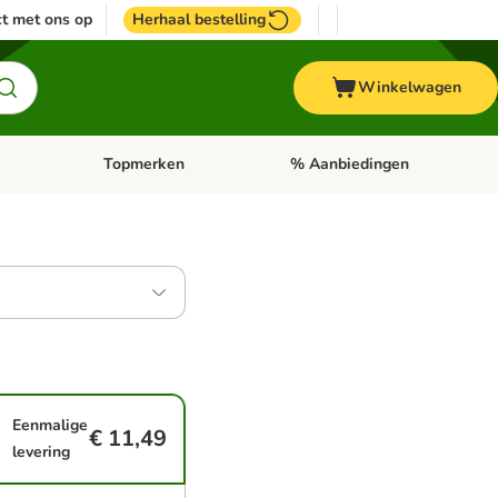
t met ons op
Herhaal bestelling
Winkelwagen
Topmerken
% Aanbiedingen
egorie menu: Vogel
Open categorie menu: Paard
Open categorie menu: Topmerke
Eenmalige
€ 11,49
levering