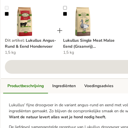
Lukullus Angus-Rund & Eend Hondenvoer
Lukullus Single Meat Malse Eend 
Dit artikel
:
Lukullus Angus-
Lukullus Single Meat Malse
Rund & Eend Hondenvoer
Eend (Graanvrij)
1,5 kg
Hondenvoer
1,5 kg
Productbeschrijving
Ingrediënten
Voedingsadvies
Lukullus' fijne droogvoer in de variant angus-rund en eend met volk
ingrediënten gemaakt. Zo blijven de oorspronkelijke smaak en de 
Want de natuur levert alles wat je hond nodig heeft.
De liefdevol samengestelde receptuur van Lukullus droogvoer verw