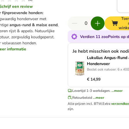
Schrijf een review
r fijnproevende honden:
Toe
gwaardig hondenvoer
met
htige
angus-rund & malse eend
,
wink
oren rijst & appels. Natuurlijke
Verdien 11 zooPoints op d
ptuur, zorgvuldig koudgeperst.
r volwassen honden.
meer informatie
Je hebt misschien ook nod
Lukullus Angus-Rund
Hondenvoer
Bestel ook natvoer: 6 x 40
€ 14,99
Levertijd 1-3 werkdagen.
...meer
Retourbeleid
...meer
Alle prijzen incl. BTW.
Extra
verzendko
zijn.