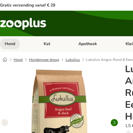
Gratis verzending vanaf € 29
Hond
Kat
Apotheek
Kle
Open categorie menu: Hond
Open categorie menu: Kat
Open 
Hond
Hondenvoer droog
Lukullus
Lukullus Angus-Rund & Een
L
A
R
E
H
1,5 