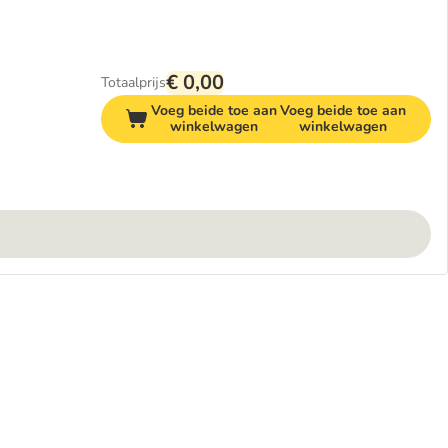
€ 0,00
Totaalprijs
Voeg beide toe aan
Voeg beide toe aan
winkelwagen
winkelwagen