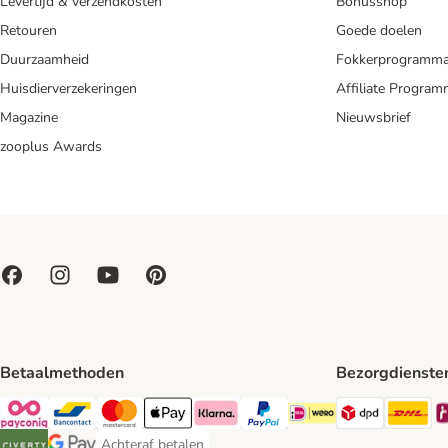
Levertijd & verzendkosten
Bonusshop
Retouren
Goede doelen
Duurzaamheid
Fokkerprogramm
Huisdierverzekeringen
Affiliate Progra
Magazine
Nieuwsbrief
zooplus Awards
Betaalmethoden
Bezorgdienste
Dpd Shipp
DH
Payconiq Payment Method
Bancontact Payment Method
Mastercard Payment Method
Apple Pay Payment Method
Klarna Payment Method
PayPal Payment Method
iDeal Payment Method
Achteraf betalen