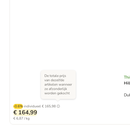
De totale prijs
Thi
van dezelfde
Hil
artikelen wanneer
ze afzonderlijk
worden gekocht
Dub
-0.6%
individueel
€ 165,98
€ 164,99
€ 6,87 / kg