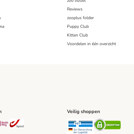
zoo outlet
Reviews
a
zooplus folder
mma
Puppy Club
Kitten Club
Voordelen in één overzicht
n
Veilig shoppen
ing Method
L Shipping Method
Mondial Relay Shipping Method
bpost Shipping Method
Security
Securit