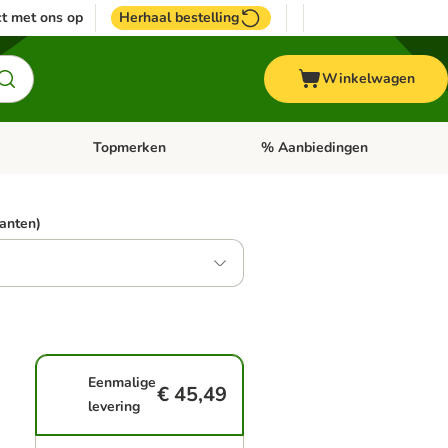
t met ons op
Herhaal bestelling
Winkelwagen
Topmerken
% Aanbiedingen
egorie menu: Vogel
Open categorie menu: Paard
Open categorie menu: Topmerke
ianten)
Eenmalige
€ 45,49
levering