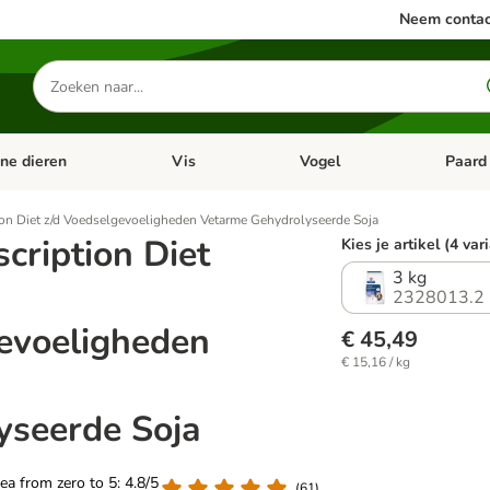
Neem contac
Zoeken
naar
producten
ine dieren
Vis
Vogel
Paard
categorie menu: Apotheek
Open categorie menu: Kleine dieren
Open categorie menu: Vis
Open cat
tion Diet z/d Voedselgevoeligheden Vetarme Gehydrolyseerde Soja
scription Diet
Kies je artikel (4 var
3 kg
2328013.2
evoeligheden
€ 45,49
€ 15,16 / kg
yseerde Soja
rea from zero to 5: 4.8/5
(
61
)