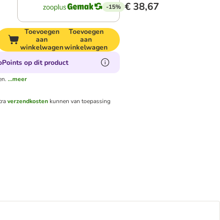
€ 38,67
-15%
Toevoegen
Toevoegen
aan
aan
winkelwagen
winkelwagen
Points op dit product
en.
...meer
tra
verzendkosten
kunnen van toepassing