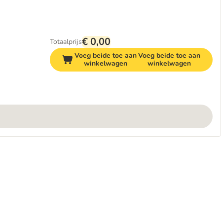
€ 0,00
Totaalprijs
Voeg beide toe aan
Voeg beide toe aan
winkelwagen
winkelwagen