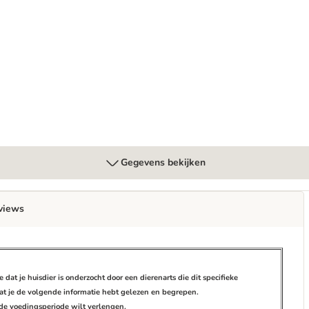
lyseerde Soja
D Food Sensitivities Hondenvoer Original
Gegevens bekijken
views
at je huisdier is onderzocht door een dierenarts die dit specifieke
at je de volgende informatie hebt gelezen en begrepen.
je de voedingsperiode wilt verlengen.