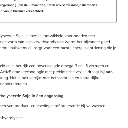
or regelmatig (om de 6 maanden) laten adviseren door je dierenarts.
 van je huisdier verslechtert.
lyseerde Soja is speciaal ontwikkeld voor honden met
n de vorm van soja-eiwithydrolysaat wordt het bijzonder goed
bron, maïszetmeel, zorgt voor een zachte energievoorziening die je
heid en is het rijk aan onverzadigde omega-3 en -6 vetzuren en
 ActivBiome+ technologie met prebiotische vezels draagt
bij aan
ting. Het is ook verrijkt met bètacaroteen en natuurlijke
en ondersteunen.
drolyseerde Soja in één oogopslag:
en van product- en voedingsstofintolerantie bij volwassen
ithydrolysaat