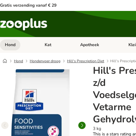
Gratis verzending vanaf € 29
Hond
Kat
Apotheek
Kle
Open categorie menu: Hond
Open categorie menu: Kat
Open 
Hond
Hondenvoer droog
Hill's Prescription Diet
Hill's Prescrip
Hill's Pre
z/d
Voedselg
Vetarme
Gehydrol
3 kg
This is a stars rating a