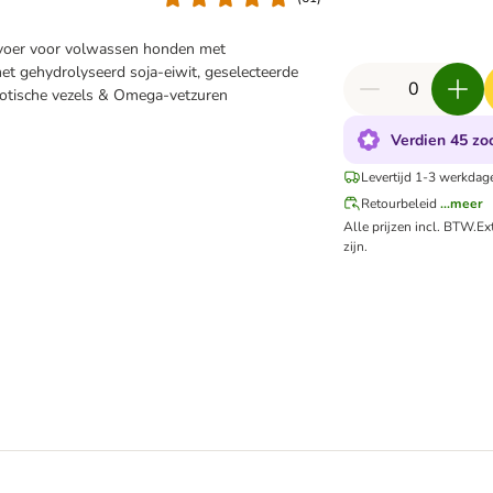
voer voor volwassen honden met
met gehydrolyseerd soja-eiwit, geselecteerde
iotische vezels & Omega-vetzuren
Verdien 45 zoo
Levertijd 1-3 werkdag
Retourbeleid
...meer
Alle prijzen incl. BTW.
Ex
zijn.