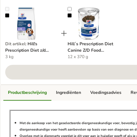
Hill's Prescription Diet z/d Voedselgevoeligheden Vetarme Gehydro
Hill´s Prescription Diet Canine Z/
Dit artikel
:
Hill's
Hill´s Prescription Diet
Prescription Diet z/d
Canine Z/D Food
Voedselgevoeligheden
3 kg
Sensitivities Hondenvoer
12 x 370 g
Vetarme Gehydrolyseerde
Original
Soja
Productbeschrijving
Ingrediënten
Voedingsadvies
Re
Met de aankoop van het geselecteerde diergeneeskundige voer, bevestig je d
diergeneeskundige voer heeft aanbevolen op basis van een diagnose en d
Overleg met je dierenarts voordat je dit voer aan je huisdier geeft of als 