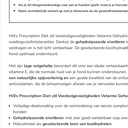
Als je dit diergeneeskundige voer aan je huisdier geeft, moet je je hiervo
Neem onmiddellijk contact op met je dierenarts als de gezondheidstoestand
Hill's Prescription Diet z/d Voedselgevoeligheden Vetarme Gehydro
voedingsstofintoleranties. Dankzij de
gehydrolyseerde eiwitbron
i
verdragen en is het licht verteerbaar. De geselecteerde koolhydraat
hond optimaal ondersteunt.
Met zijn
lage vetgehalte
bevordert dit voer een ideale verteerbaar
vitamine E, die de normale huid van je hond kunnen ondersteunen.
een natuurlijke spijsvertering en
een goede kwaliteit van de ontlas
antioxidanten, die de lichaamseigen afweer van je viervoeter kunn
Hill's Prescription Diet z/d Voedselgevoeligheden Vetarme Gehy
Volledige dieetvoeding voor de vermindering van eerste symptom
honden
Gehydrolyseerde eiwitbron:
met zeer goed verteerbaar soja-eiw
Maïszetmeel als
geselecteerde bron van koolhydraten