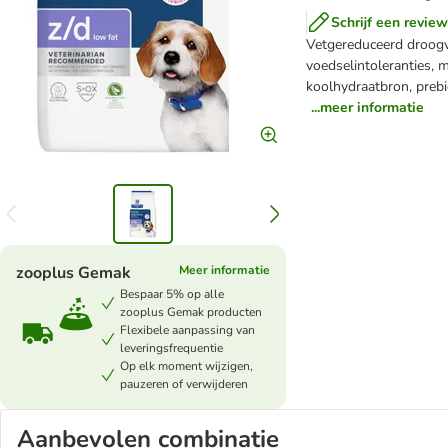
Schrijf een review
Vetgereduceerd droog
voedselintoleranties, 
koolhydraatbron, preb
...meer informatie
zooplus Gemak
Meer informatie
Bespaar 5% op alle
zooplus Gemak producten
Flexibele aanpassing van
leveringsfrequentie
Op elk moment wijzigen,
pauzeren of verwijderen
Aanbevolen combinatie