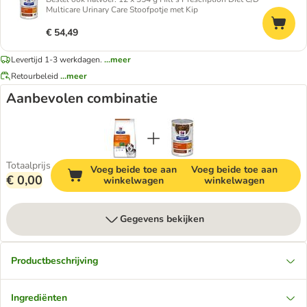
Multicare Urinary Care Stoofpotje met Kip
€ 54,49
Levertijd 1-3 werkdagen.
...meer
Retourbeleid
...meer
Aanbevolen combinatie
Totaalprijs
Voeg beide toe aan
Voeg beide toe aan
€ 0,00
winkelwagen
winkelwagen
Gegevens bekijken
Productbeschrijving
Ingrediënten