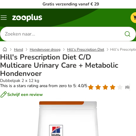
Gratis verzending vanaf € 29
Menu
Zoeken
naar
producten
Hond
Hondenvoer droog
Hill's Prescription Diet
Hill's Prescrip
Hill's Prescription Diet C/D
Multicare Urinary Care + Metabolic
Hondenvoer
Dubbelpak 2 x 12 kg
This is a stars rating area from zero to 5: 4.0/5
(
6
)
Schrijf een review