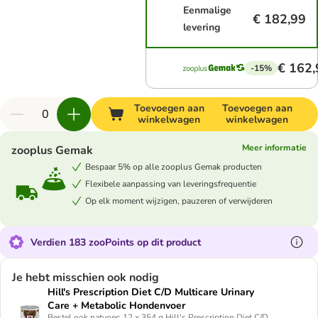
Eenmalige
€ 182,99
levering
€ 162,
-15%
Toevoegen aan
Toevoegen aan
winkelwagen
winkelwagen
Meer informatie
zooplus Gemak
Bespaar 5% op alle zooplus Gemak producten
Flexibele aanpassing van leveringsfrequentie
Op elk moment wijzigen, pauzeren of verwijderen
Verdien 183 zooPoints op dit product
Je hebt misschien ook nodig
Hill's Prescription Diet C/D Multicare Urinary
Care + Metabolic Hondenvoer
Bestel ook natvoer: 12 x 354 g Hill's Prescription Diet C/D