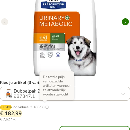
De totale prijs
van dezelfde
Kies je artikel (3 varianten)
artikelen wanneer
ze afzonderlijk
Dubbelpak 2 x 12 kg
worden gekocht
987847.1
-0.54%
individueel
€ 183,98
€ 182,99
€ 7,62 / kg