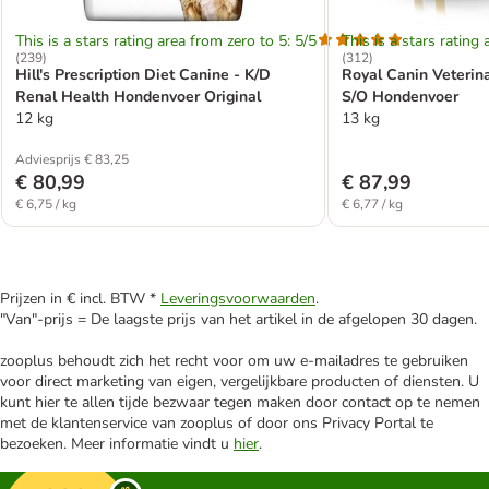
This is a stars rating area from zero to 5: 5/5
This is a stars rating 
(
239
)
(
312
)
Hill's Prescription Diet Canine - K/D
Royal Canin Veterin
Renal Health Hondenvoer Original
S/O Hondenvoer
12 kg
13 kg
Adviesprijs € 83,25
€ 80,99
€ 87,99
€ 6,75 / kg
€ 6,77 / kg
Prijzen in € incl. BTW *
Leveringsvoorwaarden
.
"Van"-prijs = De laagste prijs van het artikel in de afgelopen 30 dagen.
zooplus behoudt zich het recht voor om uw e-mailadres te gebruiken
voor direct marketing van eigen, vergelijkbare producten of diensten. U
kunt hier te allen tijde bezwaar tegen maken door contact op te nemen
met de klantenservice van zooplus of door ons Privacy Portal te
bezoeken. Meer informatie vindt u
hier
.